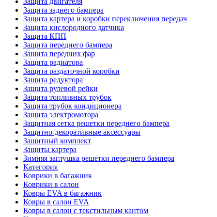
Защита двигателя
Защита заднего бампера
Защита картера и коробки переключения передач
Защита кислородного датчика
Защита КПП
Защита переднего бампера
Защита передних фар
Защита радиатора
Защита раздаточной коробки
Защита редуктора
Защита рулевой рейки
Защита топливных трубок
Защита трубок кондиционера
Защита электромотора
Защитная сетка решетки переднего бампера
Защитно-декоративные аксессуары
Защитный комплект
Защиты картера
Зимняя заглушка решетки переднего бампера
Категория
Коврики в багажник
Коврики в салон
Ковры EVA в багажник
Ковры в салон EVA
Ковры в салон с текстильным кантом