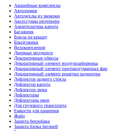
Аварийные комплекты
Автохимия
Авточехлы из экокожи
Аксессуары интерьера
Амортизаторы капота
Багажник
Боксы на крышу
Брызговики
Велокрепления
Дверные молдинги
Декоративные обвесы
Декоративный элемент воздухозаборника
Декоративный элемент противотуманных фар
Декоративный элемент решетки радиатора
Дефлектор заднего стекла
Дефлектор капота
Дефлектор люка
Дефлекторы
Дефлекторы окон
Для грузового транспорта
Емкости для хранения
Жабо
Защита бензобака
Защита блока батарей