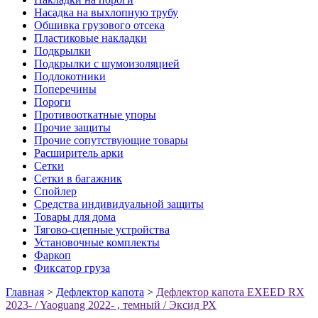
Насадка на выхлопную трубу
Обшивка грузового отсека
Пластиковые накладки
Подкрылки
Подкрылки с шумоизоляцией
Подлокотники
Поперечины
Пороги
Противооткатные упоры
Прочие защиты
Прочие сопутствующие товары
Расширитель арки
Сетки
Сетки в багажник
Спойлер
Средства индивидуальной защиты
Товары для дома
Тягово-сцепные устройства
Установочные комплекты
Фаркоп
Фиксатор груза
Главная
>
Дефлектор капота
>
Дефлектор капота EXEED RX
2023- / Yaoguang 2022- , темный / Эксид РХ