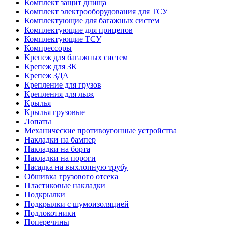
Комплект защит днища
Комплект электрооборудования для ТСУ
Комплектующие для багажных систем
Комплектующие для прицепов
Комплектующие ТСУ
Компрессоры
Крепеж для багажных систем
Крепеж для ЗК
Крепеж ЗДА
Крепление для грузов
Крепления для лыж
Крылья
Крылья грузовые
Лопаты
Механические противоугонные устройства
Накладки на бампер
Накладки на борта
Накладки на пороги
Насадка на выхлопную трубу
Обшивка грузового отсека
Пластиковые накладки
Подкрылки
Подкрылки с шумоизоляцией
Подлокотники
Поперечины