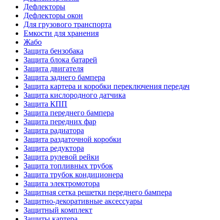
Дефлекторы
Дефлекторы окон
Для грузового транспорта
Емкости для хранения
Жабо
Защита бензобака
Защита блока батарей
Защита двигателя
Защита заднего бампера
Защита картера и коробки переключения передач
Защита кислородного датчика
Защита КПП
Защита переднего бампера
Защита передних фар
Защита радиатора
Защита раздаточной коробки
Защита редуктора
Защита рулевой рейки
Защита топливных трубок
Защита трубок кондиционера
Защита электромотора
Защитная сетка решетки переднего бампера
Защитно-декоративные аксессуары
Защитный комплект
Защиты картера