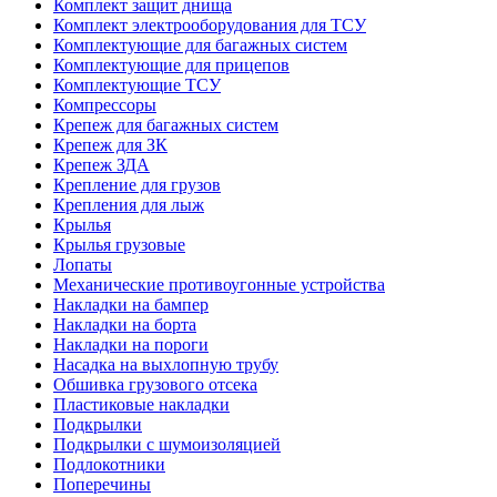
Комплект защит днища
Комплект электрооборудования для ТСУ
Комплектующие для багажных систем
Комплектующие для прицепов
Комплектующие ТСУ
Компрессоры
Крепеж для багажных систем
Крепеж для ЗК
Крепеж ЗДА
Крепление для грузов
Крепления для лыж
Крылья
Крылья грузовые
Лопаты
Механические противоугонные устройства
Накладки на бампер
Накладки на борта
Накладки на пороги
Насадка на выхлопную трубу
Обшивка грузового отсека
Пластиковые накладки
Подкрылки
Подкрылки с шумоизоляцией
Подлокотники
Поперечины