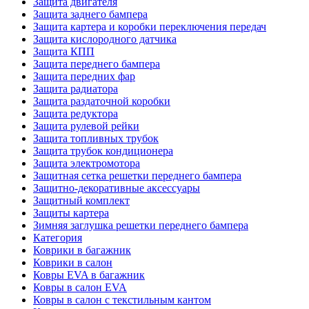
Защита двигателя
Защита заднего бампера
Защита картера и коробки переключения передач
Защита кислородного датчика
Защита КПП
Защита переднего бампера
Защита передних фар
Защита радиатора
Защита раздаточной коробки
Защита редуктора
Защита рулевой рейки
Защита топливных трубок
Защита трубок кондиционера
Защита электромотора
Защитная сетка решетки переднего бампера
Защитно-декоративные аксессуары
Защитный комплект
Защиты картера
Зимняя заглушка решетки переднего бампера
Категория
Коврики в багажник
Коврики в салон
Ковры EVA в багажник
Ковры в салон EVA
Ковры в салон с текстильным кантом