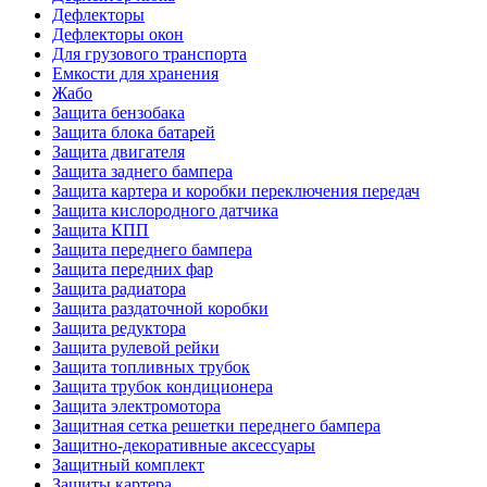
Дефлекторы
Дефлекторы окон
Для грузового транспорта
Емкости для хранения
Жабо
Защита бензобака
Защита блока батарей
Защита двигателя
Защита заднего бампера
Защита картера и коробки переключения передач
Защита кислородного датчика
Защита КПП
Защита переднего бампера
Защита передних фар
Защита радиатора
Защита раздаточной коробки
Защита редуктора
Защита рулевой рейки
Защита топливных трубок
Защита трубок кондиционера
Защита электромотора
Защитная сетка решетки переднего бампера
Защитно-декоративные аксессуары
Защитный комплект
Защиты картера