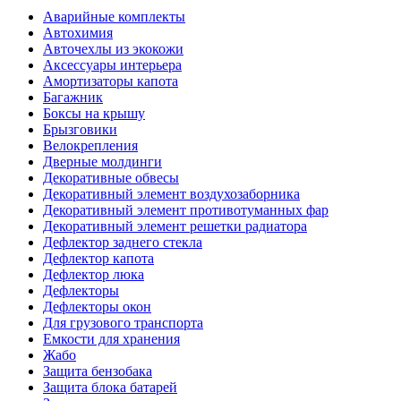
Аварийные комплекты
Автохимия
Авточехлы из экокожи
Аксессуары интерьера
Амортизаторы капота
Багажник
Боксы на крышу
Брызговики
Велокрепления
Дверные молдинги
Декоративные обвесы
Декоративный элемент воздухозаборника
Декоративный элемент противотуманных фар
Декоративный элемент решетки радиатора
Дефлектор заднего стекла
Дефлектор капота
Дефлектор люка
Дефлекторы
Дефлекторы окон
Для грузового транспорта
Емкости для хранения
Жабо
Защита бензобака
Защита блока батарей