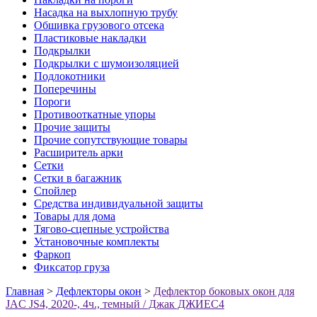
Насадка на выхлопную трубу
Обшивка грузового отсека
Пластиковые накладки
Подкрылки
Подкрылки с шумоизоляцией
Подлокотники
Поперечины
Пороги
Противооткатные упоры
Прочие защиты
Прочие сопутствующие товары
Расширитель арки
Сетки
Сетки в багажник
Спойлер
Средства индивидуальной защиты
Товары для дома
Тягово-сцепные устройства
Установочные комплекты
Фаркоп
Фиксатор груза
Главная
>
Дефлекторы окон
>
Дефлектор боковых окон для
JAC JS4, 2020-, 4ч., темный / Джак ДЖИЕС4