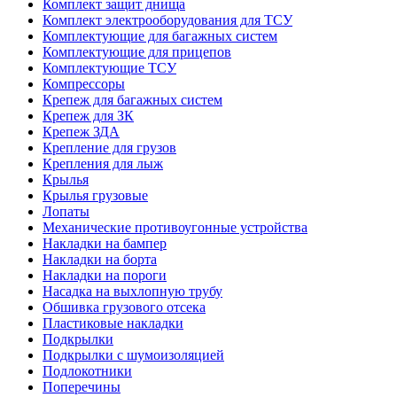
Комплект защит днища
Комплект электрооборудования для ТСУ
Комплектующие для багажных систем
Комплектующие для прицепов
Комплектующие ТСУ
Компрессоры
Крепеж для багажных систем
Крепеж для ЗК
Крепеж ЗДА
Крепление для грузов
Крепления для лыж
Крылья
Крылья грузовые
Лопаты
Механические противоугонные устройства
Накладки на бампер
Накладки на борта
Накладки на пороги
Насадка на выхлопную трубу
Обшивка грузового отсека
Пластиковые накладки
Подкрылки
Подкрылки с шумоизоляцией
Подлокотники
Поперечины