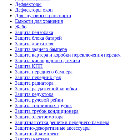
Дефлекторы
Дефлекторы окон
Для грузового транспорта
Емкости для хранения
Жабо
Защита бензобака
Защита блока батарей
Защита двигателя
Защита заднего бампера
Защита картера и коробки переключения передач
Защита кислородного датчика
Защита КПП
Защита переднего бампера
Защита передних фар
Защита радиатора
Защита раздаточной коробки
Защита редуктора
Защита рулевой рейки
Защита топливных трубок
Защита трубок кондиционера
Защита электромотора
Защитная сетка решетки переднего бампера
Защитно-декоративные аксессуары
Защитный комплект
Защиты картера