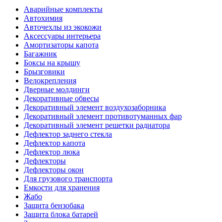
Аварийные комплекты
Автохимия
Авточехлы из экокожи
Аксессуары интерьера
Амортизаторы капота
Багажник
Боксы на крышу
Брызговики
Велокрепления
Дверные молдинги
Декоративные обвесы
Декоративный элемент воздухозаборника
Декоративный элемент противотуманных фар
Декоративный элемент решетки радиатора
Дефлектор заднего стекла
Дефлектор капота
Дефлектор люка
Дефлекторы
Дефлекторы окон
Для грузового транспорта
Емкости для хранения
Жабо
Защита бензобака
Защита блока батарей