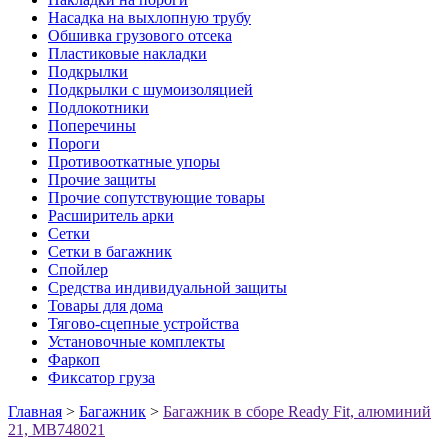
Насадка на выхлопную трубу
Обшивка грузового отсека
Пластиковые накладки
Подкрылки
Подкрылки с шумоизоляцией
Подлокотники
Поперечины
Пороги
Противооткатные упоры
Прочие защиты
Прочие сопутствующие товары
Расширитель арки
Сетки
Сетки в багажник
Спойлер
Средства индивидуальной защиты
Товары для дома
Тягово-сцепные устройства
Установочные комплекты
Фаркоп
Фиксатор груза
Главная
>
Багажник
>
Багажник в сборе Ready Fit, алюминий
21, MB748021