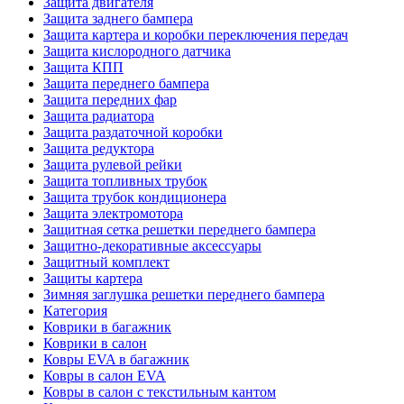
Защита двигателя
Защита заднего бампера
Защита картера и коробки переключения передач
Защита кислородного датчика
Защита КПП
Защита переднего бампера
Защита передних фар
Защита радиатора
Защита раздаточной коробки
Защита редуктора
Защита рулевой рейки
Защита топливных трубок
Защита трубок кондиционера
Защита электромотора
Защитная сетка решетки переднего бампера
Защитно-декоративные аксессуары
Защитный комплект
Защиты картера
Зимняя заглушка решетки переднего бампера
Категория
Коврики в багажник
Коврики в салон
Ковры EVA в багажник
Ковры в салон EVA
Ковры в салон с текстильным кантом