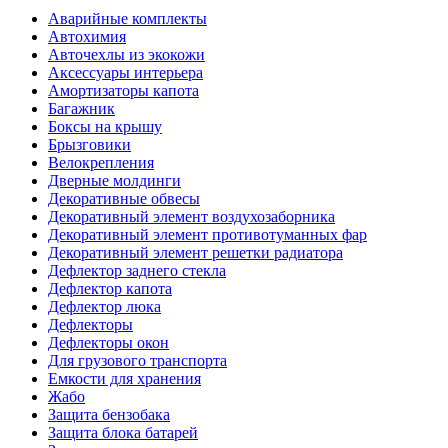
Аварийные комплекты
Автохимия
Авточехлы из экокожи
Аксессуары интерьера
Амортизаторы капота
Багажник
Боксы на крышу
Брызговики
Велокрепления
Дверные молдинги
Декоративные обвесы
Декоративный элемент воздухозаборника
Декоративный элемент противотуманных фар
Декоративный элемент решетки радиатора
Дефлектор заднего стекла
Дефлектор капота
Дефлектор люка
Дефлекторы
Дефлекторы окон
Для грузового транспорта
Емкости для хранения
Жабо
Защита бензобака
Защита блока батарей