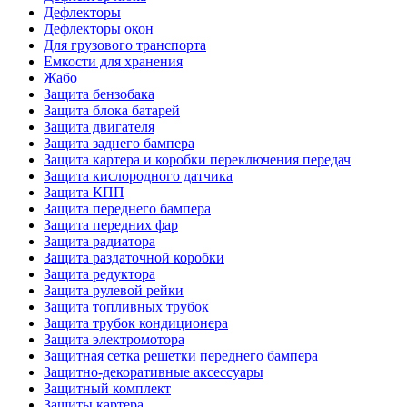
Дефлекторы
Дефлекторы окон
Для грузового транспорта
Емкости для хранения
Жабо
Защита бензобака
Защита блока батарей
Защита двигателя
Защита заднего бампера
Защита картера и коробки переключения передач
Защита кислородного датчика
Защита КПП
Защита переднего бампера
Защита передних фар
Защита радиатора
Защита раздаточной коробки
Защита редуктора
Защита рулевой рейки
Защита топливных трубок
Защита трубок кондиционера
Защита электромотора
Защитная сетка решетки переднего бампера
Защитно-декоративные аксессуары
Защитный комплект
Защиты картера