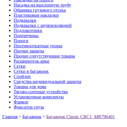
Насадка на выхлопную трубу
Обшивка грузового отсека
Пластиковые накладки
Подкрылки
Подкрылки с шумоизоляцией
Подлокотники
Поперечины
Пороги
Противооткатные упоры
Прочие защиты
Прочие сопутствующие товары
Расширитель арки
Сетки
Сетки в багажник
Спойлер
Средства индивидуальной защиты
Товары для дома
Тягово-сцепные устройства
Установочные комплекты
Фаркоп
Фиксатор груза
Главная
>
Багажник
>
Багажник Classic CBC1, MB796401