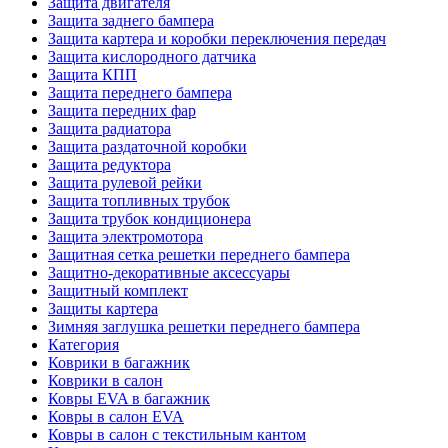
Защита двигателя
Защита заднего бампера
Защита картера и коробки переключения передач
Защита кислородного датчика
Защита КПП
Защита переднего бампера
Защита передних фар
Защита радиатора
Защита раздаточной коробки
Защита редуктора
Защита рулевой рейки
Защита топливных трубок
Защита трубок кондиционера
Защита электромотора
Защитная сетка решетки переднего бампера
Защитно-декоративные аксессуары
Защитный комплект
Защиты картера
Зимняя заглушка решетки переднего бампера
Категория
Коврики в багажник
Коврики в салон
Ковры EVA в багажник
Ковры в салон EVA
Ковры в салон с текстильным кантом