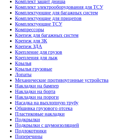
Комплект защит днища
Комплект электрооборудования для ТСУ
Комплектующие для багажных систем
Комплектующие для прицепов
Комплектующие ТСУ
Компрессоры
Крепеж для багажных систем
Крепеж для ЗК
Крепеж ЗДА
Крепление для грузов
Крепления для лыж
Крылья
Крылья грузовые
Лопаты
Механические противоугонные устройства
Накладки на бампер
Накладки на борта
Накладки на пороги
Насадка на выхлопную трубу
Обшивка грузового отсека
Пластиковые накладки
Подкрылки
Подкрылки с шумоизоляцией
Подлокотники
Поперечины