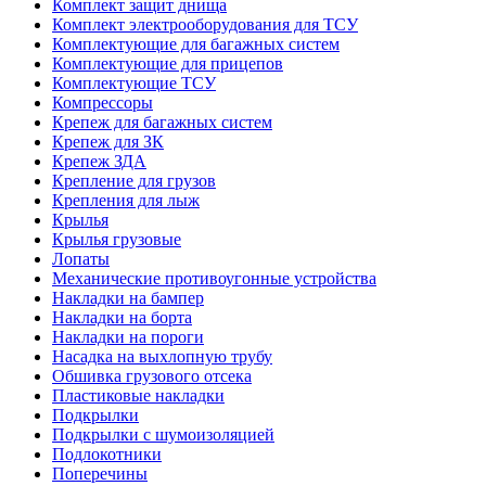
Комплект защит днища
Комплект электрооборудования для ТСУ
Комплектующие для багажных систем
Комплектующие для прицепов
Комплектующие ТСУ
Компрессоры
Крепеж для багажных систем
Крепеж для ЗК
Крепеж ЗДА
Крепление для грузов
Крепления для лыж
Крылья
Крылья грузовые
Лопаты
Механические противоугонные устройства
Накладки на бампер
Накладки на борта
Накладки на пороги
Насадка на выхлопную трубу
Обшивка грузового отсека
Пластиковые накладки
Подкрылки
Подкрылки с шумоизоляцией
Подлокотники
Поперечины