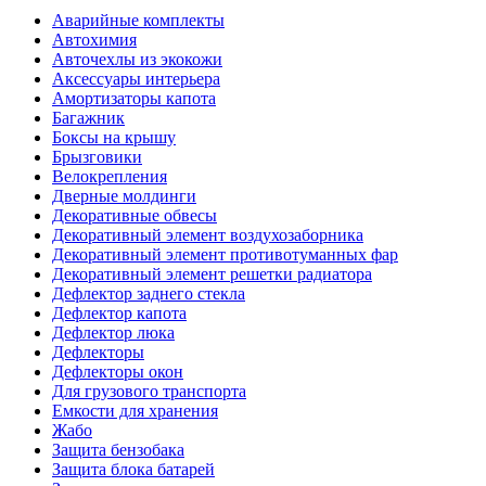
Аварийные комплекты
Автохимия
Авточехлы из экокожи
Аксессуары интерьера
Амортизаторы капота
Багажник
Боксы на крышу
Брызговики
Велокрепления
Дверные молдинги
Декоративные обвесы
Декоративный элемент воздухозаборника
Декоративный элемент противотуманных фар
Декоративный элемент решетки радиатора
Дефлектор заднего стекла
Дефлектор капота
Дефлектор люка
Дефлекторы
Дефлекторы окон
Для грузового транспорта
Емкости для хранения
Жабо
Защита бензобака
Защита блока батарей