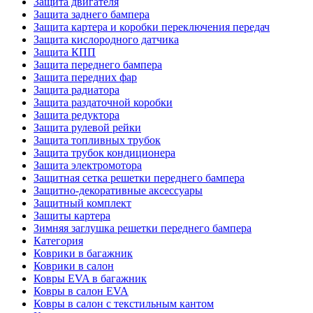
Защита двигателя
Защита заднего бампера
Защита картера и коробки переключения передач
Защита кислородного датчика
Защита КПП
Защита переднего бампера
Защита передних фар
Защита радиатора
Защита раздаточной коробки
Защита редуктора
Защита рулевой рейки
Защита топливных трубок
Защита трубок кондиционера
Защита электромотора
Защитная сетка решетки переднего бампера
Защитно-декоративные аксессуары
Защитный комплект
Защиты картера
Зимняя заглушка решетки переднего бампера
Категория
Коврики в багажник
Коврики в салон
Ковры EVA в багажник
Ковры в салон EVA
Ковры в салон с текстильным кантом