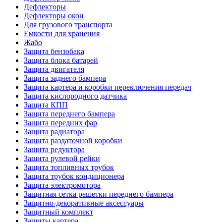
Дефлекторы
Дефлекторы окон
Для грузового транспорта
Емкости для хранения
Жабо
Защита бензобака
Защита блока батарей
Защита двигателя
Защита заднего бампера
Защита картера и коробки переключения передач
Защита кислородного датчика
Защита КПП
Защита переднего бампера
Защита передних фар
Защита радиатора
Защита раздаточной коробки
Защита редуктора
Защита рулевой рейки
Защита топливных трубок
Защита трубок кондиционера
Защита электромотора
Защитная сетка решетки переднего бампера
Защитно-декоративные аксессуары
Защитный комплект
Защиты картера