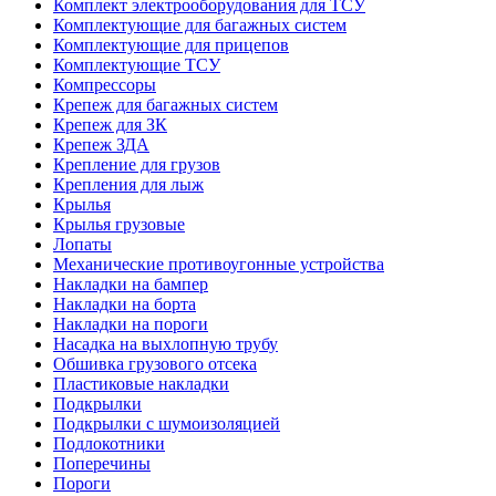
Комплект электрооборудования для ТСУ
Комплектующие для багажных систем
Комплектующие для прицепов
Комплектующие ТСУ
Компрессоры
Крепеж для багажных систем
Крепеж для ЗК
Крепеж ЗДА
Крепление для грузов
Крепления для лыж
Крылья
Крылья грузовые
Лопаты
Механические противоугонные устройства
Накладки на бампер
Накладки на борта
Накладки на пороги
Насадка на выхлопную трубу
Обшивка грузового отсека
Пластиковые накладки
Подкрылки
Подкрылки с шумоизоляцией
Подлокотники
Поперечины
Пороги