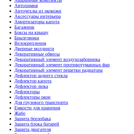
Аварийные комплекты
Автохимия
Авточехлы из экокожи
Аксессуары интерьера
Амортизаторы капота
Багажник
Боксы на крышу
Брызговики
Велокрепления
Дверные молдинги
Декоративные обвесы
Декоративный элемент воздухозаборника
Декоративный элемент противотуманных фар
Декоративный элемент решетки радиатора
Дефлектор заднего стекла
Дефлектор капота
Дефлектор люка
Дефлекторы
Дефлекторы окон
Для грузового транспорта
Емкости для хранения
Жабо
Защита бензобака
Защита блока батарей
Защита двигателя