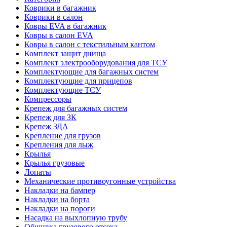
Коврики в багажник
Коврики в салон
Ковры EVA в багажник
Ковры в салон EVA
Ковры в салон с текстильным кантом
Комплект защит днища
Комплект электрооборудования для ТСУ
Комплектующие для багажных систем
Комплектующие для прицепов
Комплектующие ТСУ
Компрессоры
Крепеж для багажных систем
Крепеж для ЗК
Крепеж ЗДА
Крепление для грузов
Крепления для лыж
Крылья
Крылья грузовые
Лопаты
Механические противоугонные устройства
Накладки на бампер
Накладки на борта
Накладки на пороги
Насадка на выхлопную трубу
Обшивка грузового отсека