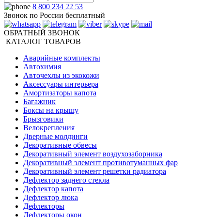
8 800 234 22 53
Звонок по России бесплатный
ОБРАТНЫЙ ЗВОНОК
КАТАЛОГ ТОВАРОВ
Аварийные комплекты
Автохимия
Авточехлы из экокожи
Аксессуары интерьера
Амортизаторы капота
Багажник
Боксы на крышу
Брызговики
Велокрепления
Дверные молдинги
Декоративные обвесы
Декоративный элемент воздухозаборника
Декоративный элемент противотуманных фар
Декоративный элемент решетки радиатора
Дефлектор заднего стекла
Дефлектор капота
Дефлектор люка
Дефлекторы
Дефлекторы окон