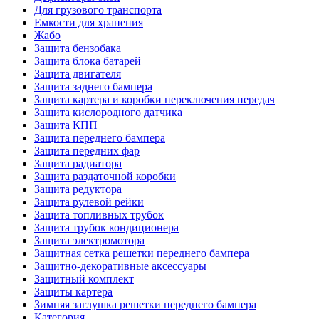
Для грузового транспорта
Емкости для хранения
Жабо
Защита бензобака
Защита блока батарей
Защита двигателя
Защита заднего бампера
Защита картера и коробки переключения передач
Защита кислородного датчика
Защита КПП
Защита переднего бампера
Защита передних фар
Защита радиатора
Защита раздаточной коробки
Защита редуктора
Защита рулевой рейки
Защита топливных трубок
Защита трубок кондиционера
Защита электромотора
Защитная сетка решетки переднего бампера
Защитно-декоративные аксессуары
Защитный комплект
Защиты картера
Зимняя заглушка решетки переднего бампера
Категория