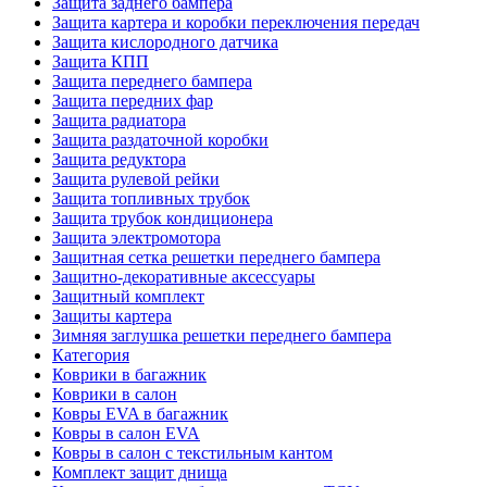
Защита заднего бампера
Защита картера и коробки переключения передач
Защита кислородного датчика
Защита КПП
Защита переднего бампера
Защита передних фар
Защита радиатора
Защита раздаточной коробки
Защита редуктора
Защита рулевой рейки
Защита топливных трубок
Защита трубок кондиционера
Защита электромотора
Защитная сетка решетки переднего бампера
Защитно-декоративные аксессуары
Защитный комплект
Защиты картера
Зимняя заглушка решетки переднего бампера
Категория
Коврики в багажник
Коврики в салон
Ковры EVA в багажник
Ковры в салон EVA
Ковры в салон с текстильным кантом
Комплект защит днища