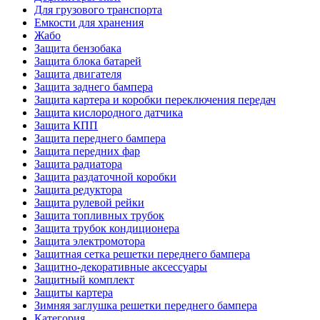
Для грузового транспорта
Емкости для хранения
Жабо
Защита бензобака
Защита блока батарей
Защита двигателя
Защита заднего бампера
Защита картера и коробки переключения передач
Защита кислородного датчика
Защита КПП
Защита переднего бампера
Защита передних фар
Защита радиатора
Защита раздаточной коробки
Защита редуктора
Защита рулевой рейки
Защита топливных трубок
Защита трубок кондиционера
Защита электромотора
Защитная сетка решетки переднего бампера
Защитно-декоративные аксессуары
Защитный комплект
Защиты картера
Зимняя заглушка решетки переднего бампера
Категория