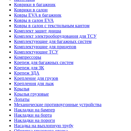
Коврики в багажник
Коврики в салон
Ковры EVA в багажник
Ковры в салон EVA
Ковры в салон с текстильным кантом
Комплект защит днища
Комплект электрооборудования для ТСУ
Комплектующие для багажных систем
Комплектующие для прицепов
Комплектующие ТСУ
Компрессоры
Крепеж для багажных систем
Крепеж для ЗК
Крепеж ЗДА
Крепление для грузов
Крепления для лыж
Крылья
Крылья грузовые
Лопаты
Механические противоугонные устройства
Накладки на бампер
Накладки на борта
Накладки на пороги
Насадка на выхлопную трубу
Обшивка грузового отсека