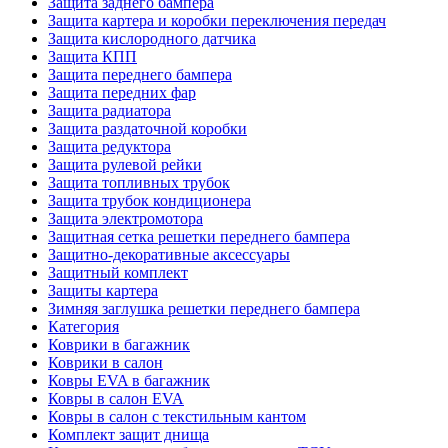
Защита заднего бампера
Защита картера и коробки переключения передач
Защита кислородного датчика
Защита КПП
Защита переднего бампера
Защита передних фар
Защита радиатора
Защита раздаточной коробки
Защита редуктора
Защита рулевой рейки
Защита топливных трубок
Защита трубок кондиционера
Защита электромотора
Защитная сетка решетки переднего бампера
Защитно-декоративные аксессуары
Защитный комплект
Защиты картера
Зимняя заглушка решетки переднего бампера
Категория
Коврики в багажник
Коврики в салон
Ковры EVA в багажник
Ковры в салон EVA
Ковры в салон с текстильным кантом
Комплект защит днища