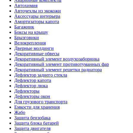
Аварийные комплекты
Автохимия
Авточехлы из экокожи
Аксессуары интерьера
Амортизаторы капота
Багажник
Боксы на крышу
Брызговики
Велокрепления
Дверные молдинги
Декоративные обвесы
Декоративный элемент воздухозаборника
Декоративный элемент противотуманных фар
Декоративный элемент решетки радиатора
Дефлектор заднего стекла
Дефлектор капота
Дефлектор люка
Дефлекторы
Дефлекторы окон
Для грузового транспорта
Емкости для хранения
Жабо
Защита бензобака
Защита блока батарей
Защита двигателя