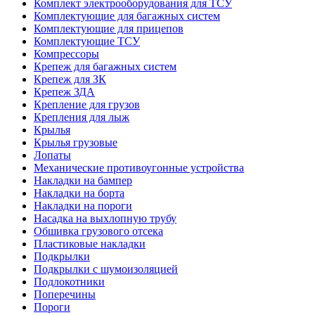
Комплект электрооборудования для ТСУ
Комплектующие для багажных систем
Комплектующие для прицепов
Комплектующие ТСУ
Компрессоры
Крепеж для багажных систем
Крепеж для ЗК
Крепеж ЗДА
Крепление для грузов
Крепления для лыж
Крылья
Крылья грузовые
Лопаты
Механические противоугонные устройства
Накладки на бампер
Накладки на борта
Накладки на пороги
Насадка на выхлопную трубу
Обшивка грузового отсека
Пластиковые накладки
Подкрылки
Подкрылки с шумоизоляцией
Подлокотники
Поперечины
Пороги