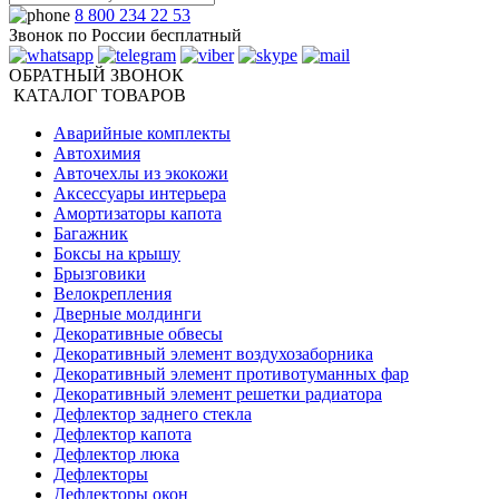
8 800 234 22 53
Звонок по России бесплатный
ОБРАТНЫЙ ЗВОНОК
КАТАЛОГ ТОВАРОВ
Аварийные комплекты
Автохимия
Авточехлы из экокожи
Аксессуары интерьера
Амортизаторы капота
Багажник
Боксы на крышу
Брызговики
Велокрепления
Дверные молдинги
Декоративные обвесы
Декоративный элемент воздухозаборника
Декоративный элемент противотуманных фар
Декоративный элемент решетки радиатора
Дефлектор заднего стекла
Дефлектор капота
Дефлектор люка
Дефлекторы
Дефлекторы окон