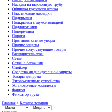
Насадка на выхлопную трубу
Обшивка грузового отсека
Пластиковые накладки
Подкрылки
Подкрылки с шумоизоляцией
Подлокотники
Поперечины
Пороги
Противооткатные упоры
Прочие защиты
Прочие сопутствующие товары
Расширитель арки
Сетки
Сетки в багажник
Спойлер
Средства индивидуальной защиты
Товары для дома
Тягово-сцепные устройства
Установочные комплекты
Фаркоп
Фиксатор груза
Главная
>
Каталог товаров