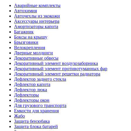
Аварийные комплекты
Автохимия
Авточехлы из экокожи
Аксессуары интерьера
Амортизаторы капота
Багажник
Боксы на крышу
Брызговики
Велокрепления
Дверные молдинги
Декоративные обвесы
Декоративный элемент воздухозаборника
Декоративный элемент противотуманных фар
Декоративный элемент решетки радиатора
Дефлектор заднего стекла
Дефлектор капота
Дефлектор люка
Дефлекторы
Дефлекторы окон
Для грузового транспорта
Емкости для хранения
Жабо
Защита бензобака
Защита блока батарей