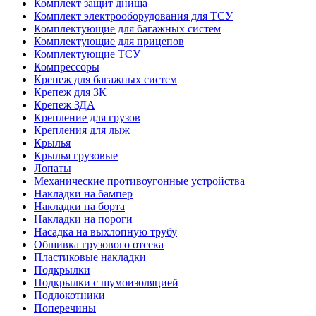
Комплект защит днища
Комплект электрооборудования для ТСУ
Комплектующие для багажных систем
Комплектующие для прицепов
Комплектующие ТСУ
Компрессоры
Крепеж для багажных систем
Крепеж для ЗК
Крепеж ЗДА
Крепление для грузов
Крепления для лыж
Крылья
Крылья грузовые
Лопаты
Механические противоугонные устройства
Накладки на бампер
Накладки на борта
Накладки на пороги
Насадка на выхлопную трубу
Обшивка грузового отсека
Пластиковые накладки
Подкрылки
Подкрылки с шумоизоляцией
Подлокотники
Поперечины