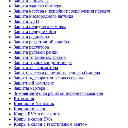
Защита двигателя
Защита заднего бампера
Защита картера и коробки переключения передач
Защита кислородного датчика
Защита КПП
Защита переднего бампера
Защита передних фар
Защита радиатора
Защита раздаточной коробки
Защита редуктора
Защита рулевой рейки
Защита топливных трубок
Защита трубок кондиционера
Защита электромотора
Защитная сетка решетки переднего бампера
Защитно-декоративные аксессуары
Защитный комплект
Защиты картера
Зимняя заглушка решетки переднего бампера
Категория
Коврики в багажник
Коврики в салон
Ковры EVA в багажник
Ковры в салон EVA
Ковры в салон с текстильным кантом