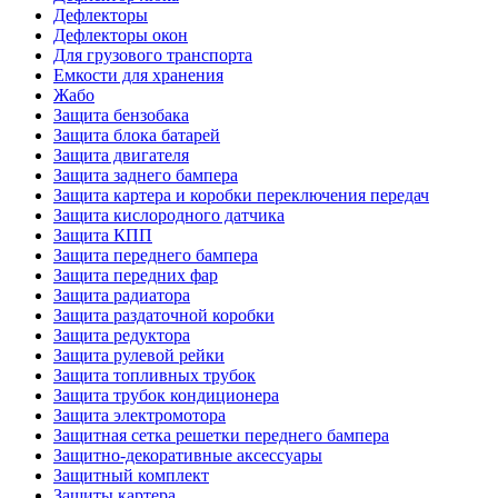
Дефлекторы
Дефлекторы окон
Для грузового транспорта
Емкости для хранения
Жабо
Защита бензобака
Защита блока батарей
Защита двигателя
Защита заднего бампера
Защита картера и коробки переключения передач
Защита кислородного датчика
Защита КПП
Защита переднего бампера
Защита передних фар
Защита радиатора
Защита раздаточной коробки
Защита редуктора
Защита рулевой рейки
Защита топливных трубок
Защита трубок кондиционера
Защита электромотора
Защитная сетка решетки переднего бампера
Защитно-декоративные аксессуары
Защитный комплект
Защиты картера