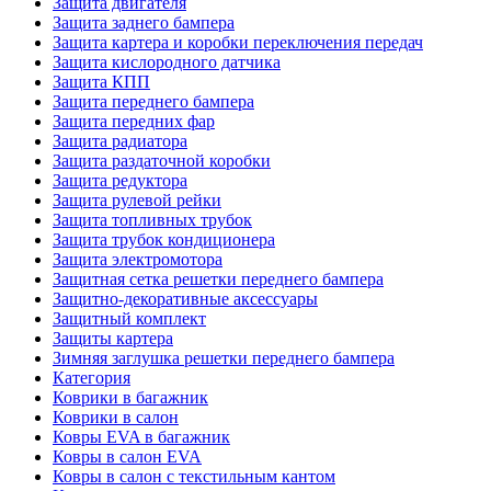
Защита двигателя
Защита заднего бампера
Защита картера и коробки переключения передач
Защита кислородного датчика
Защита КПП
Защита переднего бампера
Защита передних фар
Защита радиатора
Защита раздаточной коробки
Защита редуктора
Защита рулевой рейки
Защита топливных трубок
Защита трубок кондиционера
Защита электромотора
Защитная сетка решетки переднего бампера
Защитно-декоративные аксессуары
Защитный комплект
Защиты картера
Зимняя заглушка решетки переднего бампера
Категория
Коврики в багажник
Коврики в салон
Ковры EVA в багажник
Ковры в салон EVA
Ковры в салон с текстильным кантом