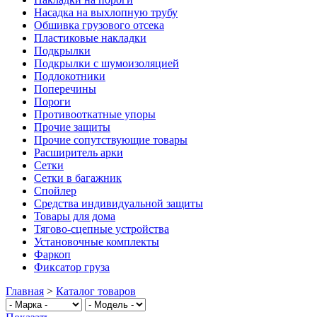
Насадка на выхлопную трубу
Обшивка грузового отсека
Пластиковые накладки
Подкрылки
Подкрылки с шумоизоляцией
Подлокотники
Поперечины
Пороги
Противооткатные упоры
Прочие защиты
Прочие сопутствующие товары
Расширитель арки
Сетки
Сетки в багажник
Спойлер
Средства индивидуальной защиты
Товары для дома
Тягово-сцепные устройства
Установочные комплекты
Фаркоп
Фиксатор груза
Главная
>
Каталог товаров