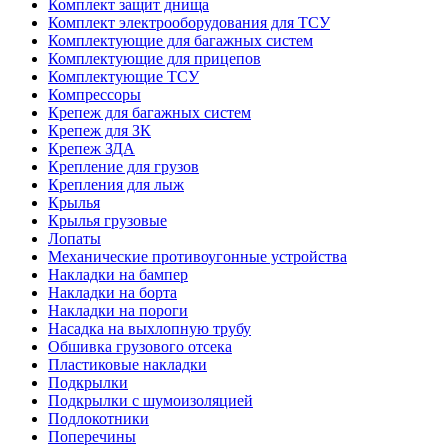
Комплект защит днища
Комплект электрооборудования для ТСУ
Комплектующие для багажных систем
Комплектующие для прицепов
Комплектующие ТСУ
Компрессоры
Крепеж для багажных систем
Крепеж для ЗК
Крепеж ЗДА
Крепление для грузов
Крепления для лыж
Крылья
Крылья грузовые
Лопаты
Механические противоугонные устройства
Накладки на бампер
Накладки на борта
Накладки на пороги
Насадка на выхлопную трубу
Обшивка грузового отсека
Пластиковые накладки
Подкрылки
Подкрылки с шумоизоляцией
Подлокотники
Поперечины