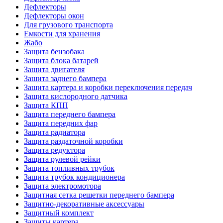
Дефлекторы
Дефлекторы окон
Для грузового транспорта
Емкости для хранения
Жабо
Защита бензобака
Защита блока батарей
Защита двигателя
Защита заднего бампера
Защита картера и коробки переключения передач
Защита кислородного датчика
Защита КПП
Защита переднего бампера
Защита передних фар
Защита радиатора
Защита раздаточной коробки
Защита редуктора
Защита рулевой рейки
Защита топливных трубок
Защита трубок кондиционера
Защита электромотора
Защитная сетка решетки переднего бампера
Защитно-декоративные аксессуары
Защитный комплект
Защиты картера