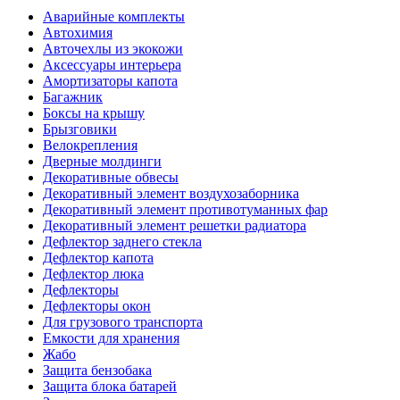
Аварийные комплекты
Автохимия
Авточехлы из экокожи
Аксессуары интерьера
Амортизаторы капота
Багажник
Боксы на крышу
Брызговики
Велокрепления
Дверные молдинги
Декоративные обвесы
Декоративный элемент воздухозаборника
Декоративный элемент противотуманных фар
Декоративный элемент решетки радиатора
Дефлектор заднего стекла
Дефлектор капота
Дефлектор люка
Дефлекторы
Дефлекторы окон
Для грузового транспорта
Емкости для хранения
Жабо
Защита бензобака
Защита блока батарей