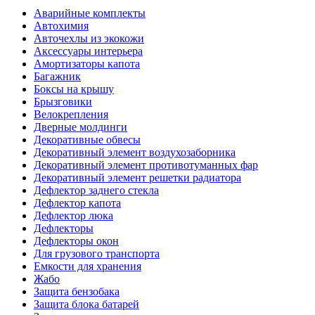
Аварийные комплекты
Автохимия
Авточехлы из экокожи
Аксессуары интерьера
Амортизаторы капота
Багажник
Боксы на крышу
Брызговики
Велокрепления
Дверные молдинги
Декоративные обвесы
Декоративный элемент воздухозаборника
Декоративный элемент противотуманных фар
Декоративный элемент решетки радиатора
Дефлектор заднего стекла
Дефлектор капота
Дефлектор люка
Дефлекторы
Дефлекторы окон
Для грузового транспорта
Емкости для хранения
Жабо
Защита бензобака
Защита блока батарей