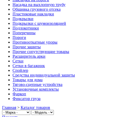
Насадка на выхлопную трубу
Обшивка грузового отсека
Пластиковые накладки
Подкрылки
Подкрылки с шумоизоляцией
Подлокотники
Поперечины
Пороги
Противооткатные упоры
Прочие защиты
Прочие сопутствующие товары
Расширитель арки
Сетки
Сетки в багажник
Спойлер
Средства индивидуальной защиты
Товары для дома
Тягово-сцепные устройства
Установочные комплекты
Фаркоп
Фиксатор груза
Главная
>
Каталог товаров