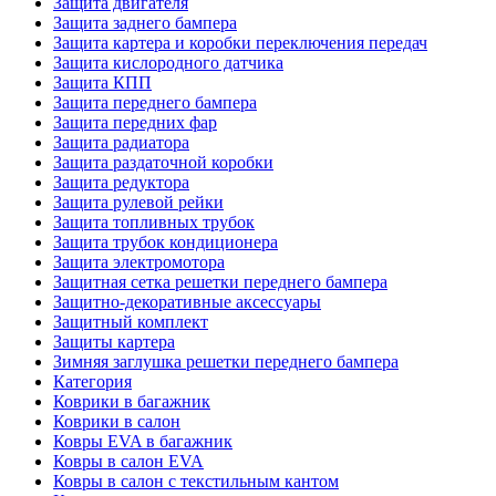
Защита двигателя
Защита заднего бампера
Защита картера и коробки переключения передач
Защита кислородного датчика
Защита КПП
Защита переднего бампера
Защита передних фар
Защита радиатора
Защита раздаточной коробки
Защита редуктора
Защита рулевой рейки
Защита топливных трубок
Защита трубок кондиционера
Защита электромотора
Защитная сетка решетки переднего бампера
Защитно-декоративные аксессуары
Защитный комплект
Защиты картера
Зимняя заглушка решетки переднего бампера
Категория
Коврики в багажник
Коврики в салон
Ковры EVA в багажник
Ковры в салон EVA
Ковры в салон с текстильным кантом