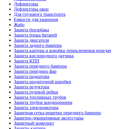
Дефлекторы
Дефлекторы окон
Для грузового транспорта
Емкости для хранения
Жабо
Защита бензобака
Защита блока батарей
Защита двигателя
Защита заднего бампера
Защита картера и коробки переключения передач
Защита кислородного датчика
Защита КПП
Защита переднего бампера
Защита передних фар
Защита радиатора
Защита раздаточной коробки
Защита редуктора
Защита рулевой рейки
Защита топливных трубок
Защита трубок кондиционера
Защита электромотора
Защитная сетка решетки переднего бампера
Защитно-декоративные аксессуары
Защитный комплект
Защиты картера