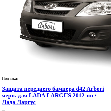
Под заказ
Защита переднего бампера d42 Arbori
черн. для LADA LARGUS 2012-нв /
Лада Ларгус