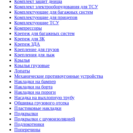
Комплект защит днища
Комплект электрооборудования для ТСУ
Комплектующие для багажных систем
Комплектующие для прицепов
Комплектующие ТСУ
Компрессоры
Крепеж для багажных систем
Крепеж для ЗК
Крепеж ЗДА
Крепление для грузов
Крепления для лыж
Крылья
Крылья грузовые
Лопаты
Механические противоугонные устройства
Накладки на бампер
Накладки на борта
Накладки на пороги
Насадка на выхлопную трубу
Обшивка грузового отсека
Пластиковые накладки
Подкрылки
Подкрылки с шумоизоляцией
Подлокотники
Поперечины