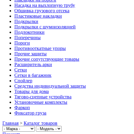
Насадка на выхлопную трубу
Обшивка грузового отсека
Пластиковые накладки
Подкрылки
Подкрылки с шумоизоляцией
Подлокотники
Поперечины
Пороги
Противооткатные упоры
Прочие защиты
Прочие сопутствующие товары
Расширитель арки
Сетки
Сетки в багажник
Спойлер
Средства индивидуальной защиты
Товары для дома
Тягово-сцепные устройства
Установочные комплекты
Фаркоп
Фиксатор груза
Главная
>
Каталог товаров