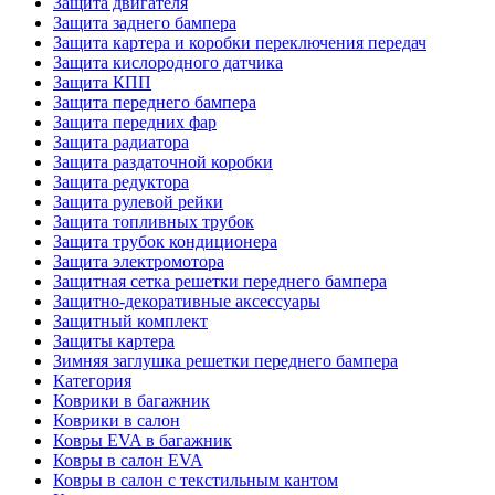
Защита двигателя
Защита заднего бампера
Защита картера и коробки переключения передач
Защита кислородного датчика
Защита КПП
Защита переднего бампера
Защита передних фар
Защита радиатора
Защита раздаточной коробки
Защита редуктора
Защита рулевой рейки
Защита топливных трубок
Защита трубок кондиционера
Защита электромотора
Защитная сетка решетки переднего бампера
Защитно-декоративные аксессуары
Защитный комплект
Защиты картера
Зимняя заглушка решетки переднего бампера
Категория
Коврики в багажник
Коврики в салон
Ковры EVA в багажник
Ковры в салон EVA
Ковры в салон с текстильным кантом