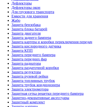
Дефлекторы
Дефлекторы окон
Для грузового транспорта
Емкости для хранения
Жабо
Защита бензобака
Защита блока батарей
Защита двигателя
Защита заднего бампера
Защита картера и коробки переключения передач
Защита кислородного датчика
Защита КПП
Защита переднего бампера
Защита передних фар
Защита радиатора
Защита раздаточной коробки
Защита редуктора
Защита рулевой рейки
Защита топливных трубок
Защита трубок кондиционера
Защита электромотора
Защитная сетка решетки переднего бампера
Защитно-декоративные аксессуары
Защитный комплект
Защиты картера