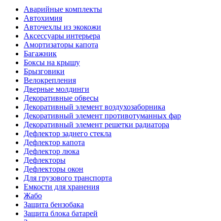
Аварийные комплекты
Автохимия
Авточехлы из экокожи
Аксессуары интерьера
Амортизаторы капота
Багажник
Боксы на крышу
Брызговики
Велокрепления
Дверные молдинги
Декоративные обвесы
Декоративный элемент воздухозаборника
Декоративный элемент противотуманных фар
Декоративный элемент решетки радиатора
Дефлектор заднего стекла
Дефлектор капота
Дефлектор люка
Дефлекторы
Дефлекторы окон
Для грузового транспорта
Емкости для хранения
Жабо
Защита бензобака
Защита блока батарей