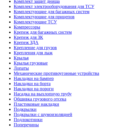
Комплект защит днища
Комплект электрооборудования для ТСУ
Комплектующие для багажных систем
Комплектующие для прицепов
Комплектующие ТСУ
Компрессоры
Крепеж для багажных систем
Крепеж для ЗК
Крепеж ЗДА
Крепление для грузов
Крепления для лыж
Крылья
Крылья грузовые
Лопаты
Механические противоугонные устройства
Накладки на бампер
Накладки на борта
Накладки на пороги
Насадка на выхлопную трубу
Обшивка грузового отсека
Пластиковые накладки
Подкрылки
Подкрылки с шумоизоляцией
Подлокотники
Поперечины