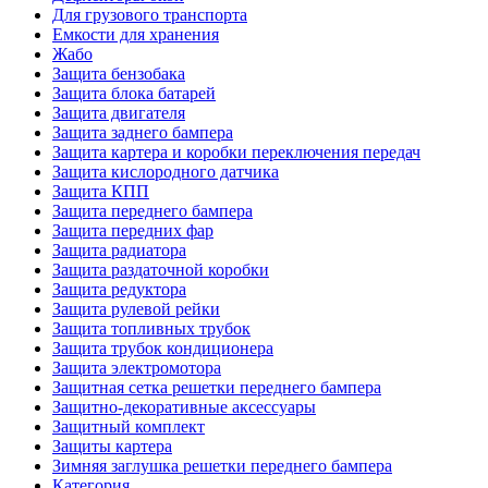
Для грузового транспорта
Емкости для хранения
Жабо
Защита бензобака
Защита блока батарей
Защита двигателя
Защита заднего бампера
Защита картера и коробки переключения передач
Защита кислородного датчика
Защита КПП
Защита переднего бампера
Защита передних фар
Защита радиатора
Защита раздаточной коробки
Защита редуктора
Защита рулевой рейки
Защита топливных трубок
Защита трубок кондиционера
Защита электромотора
Защитная сетка решетки переднего бампера
Защитно-декоративные аксессуары
Защитный комплект
Защиты картера
Зимняя заглушка решетки переднего бампера
Категория