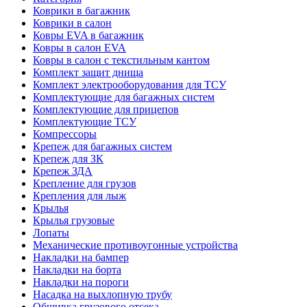
Коврики в багажник
Коврики в салон
Ковры EVA в багажник
Ковры в салон EVA
Ковры в салон с текстильным кантом
Комплект защит днища
Комплект электрооборудования для ТСУ
Комплектующие для багажных систем
Комплектующие для прицепов
Комплектующие ТСУ
Компрессоры
Крепеж для багажных систем
Крепеж для ЗК
Крепеж ЗДА
Крепление для грузов
Крепления для лыж
Крылья
Крылья грузовые
Лопаты
Механические противоугонные устройства
Накладки на бампер
Накладки на борта
Накладки на пороги
Насадка на выхлопную трубу
Обшивка грузового отсека