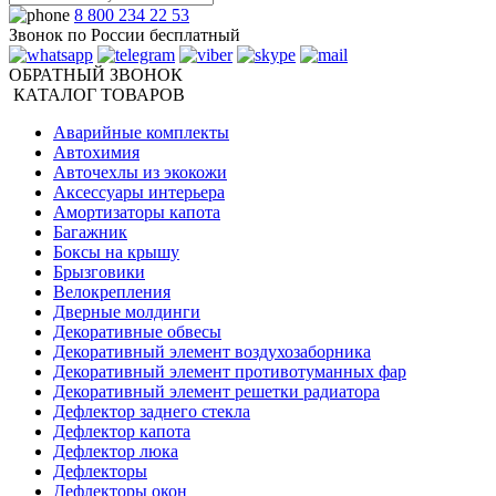
8 800 234 22 53
Звонок по России бесплатный
ОБРАТНЫЙ ЗВОНОК
КАТАЛОГ ТОВАРОВ
Аварийные комплекты
Автохимия
Авточехлы из экокожи
Аксессуары интерьера
Амортизаторы капота
Багажник
Боксы на крышу
Брызговики
Велокрепления
Дверные молдинги
Декоративные обвесы
Декоративный элемент воздухозаборника
Декоративный элемент противотуманных фар
Декоративный элемент решетки радиатора
Дефлектор заднего стекла
Дефлектор капота
Дефлектор люка
Дефлекторы
Дефлекторы окон