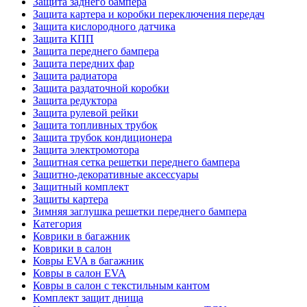
Защита заднего бампера
Защита картера и коробки переключения передач
Защита кислородного датчика
Защита КПП
Защита переднего бампера
Защита передних фар
Защита радиатора
Защита раздаточной коробки
Защита редуктора
Защита рулевой рейки
Защита топливных трубок
Защита трубок кондиционера
Защита электромотора
Защитная сетка решетки переднего бампера
Защитно-декоративные аксессуары
Защитный комплект
Защиты картера
Зимняя заглушка решетки переднего бампера
Категория
Коврики в багажник
Коврики в салон
Ковры EVA в багажник
Ковры в салон EVA
Ковры в салон с текстильным кантом
Комплект защит днища