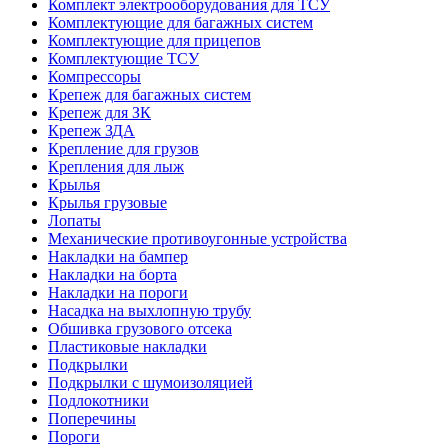
Комплект электрооборудования для ТСУ
Комплектующие для багажных систем
Комплектующие для прицепов
Комплектующие ТСУ
Компрессоры
Крепеж для багажных систем
Крепеж для ЗК
Крепеж ЗДА
Крепление для грузов
Крепления для лыж
Крылья
Крылья грузовые
Лопаты
Механические противоугонные устройства
Накладки на бампер
Накладки на борта
Накладки на пороги
Насадка на выхлопную трубу
Обшивка грузового отсека
Пластиковые накладки
Подкрылки
Подкрылки с шумоизоляцией
Подлокотники
Поперечины
Пороги