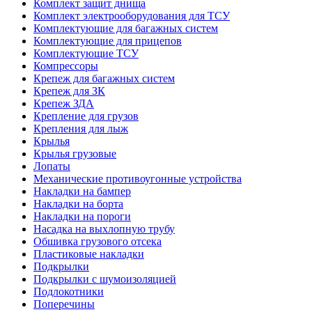
Комплект защит днища
Комплект электрооборудования для ТСУ
Комплектующие для багажных систем
Комплектующие для прицепов
Комплектующие ТСУ
Компрессоры
Крепеж для багажных систем
Крепеж для ЗК
Крепеж ЗДА
Крепление для грузов
Крепления для лыж
Крылья
Крылья грузовые
Лопаты
Механические противоугонные устройства
Накладки на бампер
Накладки на борта
Накладки на пороги
Насадка на выхлопную трубу
Обшивка грузового отсека
Пластиковые накладки
Подкрылки
Подкрылки с шумоизоляцией
Подлокотники
Поперечины