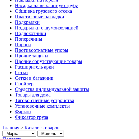
Насадка на выхлопную трубу
Обшивка грузового отсека
Пластиковые накладки
Подкрылки
Подкрылки с шумоизоляцией
Подлокотники
Поперечины
Пороги
Противооткатные упоры
Прочие защиты
Прочие сопутствующие товары
Расширитель арки
Сетки
Сетки в багажник
Спойлер
Средства индивидуальной защиты
Товары для дома
Тягово-сцепные устройства
Установочные комплекты
Фаркоп
Фиксатор груза
Главная
>
Каталог товаров