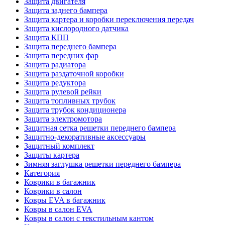
Защита двигателя
Защита заднего бампера
Защита картера и коробки переключения передач
Защита кислородного датчика
Защита КПП
Защита переднего бампера
Защита передних фар
Защита радиатора
Защита раздаточной коробки
Защита редуктора
Защита рулевой рейки
Защита топливных трубок
Защита трубок кондиционера
Защита электромотора
Защитная сетка решетки переднего бампера
Защитно-декоративные аксессуары
Защитный комплект
Защиты картера
Зимняя заглушка решетки переднего бампера
Категория
Коврики в багажник
Коврики в салон
Ковры EVA в багажник
Ковры в салон EVA
Ковры в салон с текстильным кантом