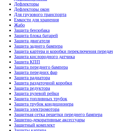
Дефлекторы
Дефлекторы окон
Для грузового транспорта
Емкости для хранения
Жабо
Защита бензобака
Защита блока батарей
Защита двигателя
Защита заднего бампера
Защита картера и коробки переключения передач
Защита кислородного датчика
Защита КПП
Защита переднего бампера
Защита передних фар
Защита радиатора
Защита раздаточной коробки
Защита редуктора
Защита рулевой рейки
Защита топливных трубок
Защита трубок кондиционера
Защита электромотора
Защитная сетка решетки переднего бампера
Защитно-декоративные аксессуары
Защитный комплект
Защиты картера