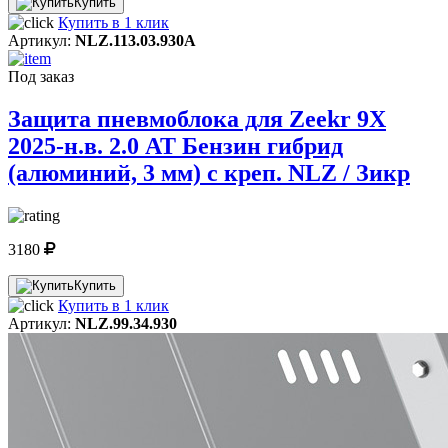
Купить
Купить в 1 клик
Артикул:
NLZ.113.03.930A
Под заказ
Защита пневмоблока для Zeekr 9X
2025-н.в. 2.0 AT Бензин гибрид
(алюминий, 3 мм) с креп. NLZ / Зикр
3180
Купить
Купить в 1 клик
Артикул:
NLZ.99.34.930