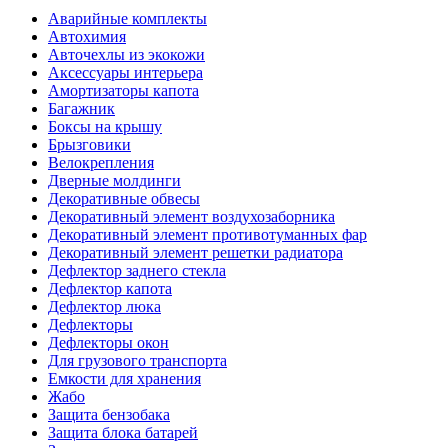
Аварийные комплекты
Автохимия
Авточехлы из экокожи
Аксессуары интерьера
Амортизаторы капота
Багажник
Боксы на крышу
Брызговики
Велокрепления
Дверные молдинги
Декоративные обвесы
Декоративный элемент воздухозаборника
Декоративный элемент противотуманных фар
Декоративный элемент решетки радиатора
Дефлектор заднего стекла
Дефлектор капота
Дефлектор люка
Дефлекторы
Дефлекторы окон
Для грузового транспорта
Емкости для хранения
Жабо
Защита бензобака
Защита блока батарей