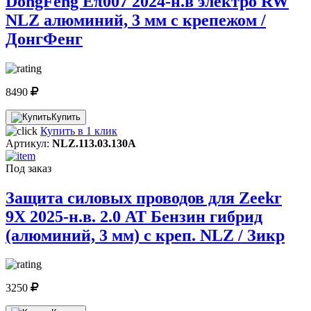
DongFeng Eπ007 2024-н.в электро RW
NLZ алюминий, 3 мм с крепежом /
ДонгФенг
8490
Купить
Купить в 1 клик
Артикул:
NLZ.113.03.130A
Под заказ
Защита силовых проводов для Zeekr
9X 2025-н.в. 2.0 AT Бензин гибрид
(алюминий, 3 мм) с креп. NLZ / Зикр
3250