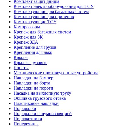
Комплект защит днища
Комплект электрооборудования для ТСУ
Комплектующие для багажных систем
Комплектующие для прицепов
Комплектующие ТСУ
Компрессоры
Крепеж для багажных систем
Крепеж для ЗК
Крепеж ЗДА
Крепление для грузов
Крепления для лыж
Крылья
Крылья грузовые
Лопаты
Механические противоугонные устройства
Накладки на бампер
Накладки на борта
Накладки на пороги
Насадка на выхлопную трубу
Обшивка грузового отсека
Пластиковые накладки
Подкрылки
Подкрылки с шумоизоляцией
Подлокотники
Поперечины