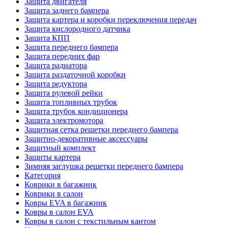
Защита двигателя
Защита заднего бампера
Защита картера и коробки переключения передач
Защита кислородного датчика
Защита КПП
Защита переднего бампера
Защита передних фар
Защита радиатора
Защита раздаточной коробки
Защита редуктора
Защита рулевой рейки
Защита топливных трубок
Защита трубок кондиционера
Защита электромотора
Защитная сетка решетки переднего бампера
Защитно-декоративные аксессуары
Защитный комплект
Защиты картера
Зимняя заглушка решетки переднего бампера
Категория
Коврики в багажник
Коврики в салон
Ковры EVA в багажник
Ковры в салон EVA
Ковры в салон с текстильным кантом