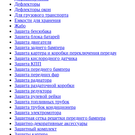
Дефлекторы
Дефлекторы окон
Для грузового транспорта
Емкости для хранения
Жабо
Защита бензобака
Защита блока батарей
Защита двигателя
Защита заднего бампера
Защита картера и коробки переключения передач
Защита кислородного датчика
Защита КПП
Защита переднего бампера
Защита передних фар
Защита радиатора
Защита раздаточной коробки
Защита редуктора
Защита рулевой рейки
Защита топливных трубок
Защита трубок кондиционера
Защита электромотора
Защитная сетка решетки переднего бампера
Защитно-декоративные аксессуары
Защитный комплект
Защиты картера