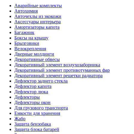
Аварийные комплекты
Автохимия
Авточехлы из экокожи
Аксессуары интерьера
Амортизаторы капота
Багажник
Боксы на крышу
Брызговики
Велокрепления
Дверные молдинги
Декоративные обвесы
Декоративный элемент воздухозаборника
Декоративный элемент противотуманных фар
Декоративный элемент решетки радиатора
Дефлектор заднего стекла
Дефлектор капота
Дефлектор люка
Дефлекторы
Дефлекторы окон
Для грузового транспорта
Емкости для хранения
Жабо
Защита бензобака
Защита блока батарей