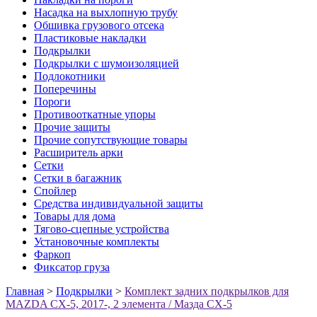
Насадка на выхлопную трубу
Обшивка грузового отсека
Пластиковые накладки
Подкрылки
Подкрылки с шумоизоляцией
Подлокотники
Поперечины
Пороги
Противооткатные упоры
Прочие защиты
Прочие сопутствующие товары
Расширитель арки
Сетки
Сетки в багажник
Спойлер
Средства индивидуальной защиты
Товары для дома
Тягово-сцепные устройства
Установочные комплекты
Фаркоп
Фиксатор груза
Главная
>
Подкрылки
>
Комплект задних подкрылков для
MAZDA CX-5, 2017-, 2 элемента / Мазда СХ-5