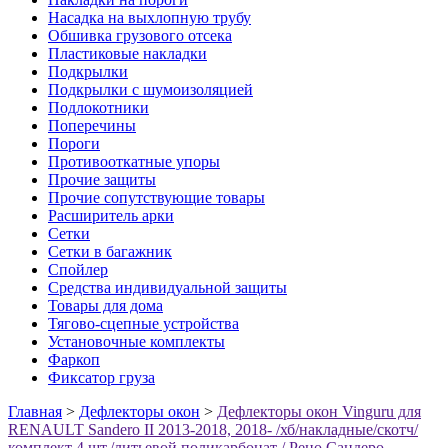
Насадка на выхлопную трубу
Обшивка грузового отсека
Пластиковые накладки
Подкрылки
Подкрылки с шумоизоляцией
Подлокотники
Поперечины
Пороги
Противооткатные упоры
Прочие защиты
Прочие сопутствующие товары
Расширитель арки
Сетки
Сетки в багажник
Спойлер
Средства индивидуальной защиты
Товары для дома
Тягово-сцепные устройства
Установочные комплекты
Фаркоп
Фиксатор груза
Главная
>
Дефлекторы окон
>
Дефлекторы окон Vinguru для
RENAULT Sandero II 2013-2018, 2018- /хб/накладные/скотч/
комплект 4 шт./литьевой поликарбонат / Рено Сандеро