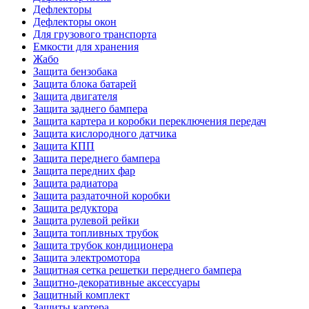
Дефлекторы
Дефлекторы окон
Для грузового транспорта
Емкости для хранения
Жабо
Защита бензобака
Защита блока батарей
Защита двигателя
Защита заднего бампера
Защита картера и коробки переключения передач
Защита кислородного датчика
Защита КПП
Защита переднего бампера
Защита передних фар
Защита радиатора
Защита раздаточной коробки
Защита редуктора
Защита рулевой рейки
Защита топливных трубок
Защита трубок кондиционера
Защита электромотора
Защитная сетка решетки переднего бампера
Защитно-декоративные аксессуары
Защитный комплект
Защиты картера