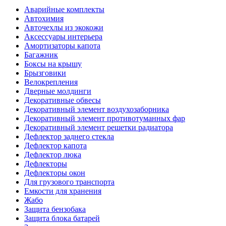
Аварийные комплекты
Автохимия
Авточехлы из экокожи
Аксессуары интерьера
Амортизаторы капота
Багажник
Боксы на крышу
Брызговики
Велокрепления
Дверные молдинги
Декоративные обвесы
Декоративный элемент воздухозаборника
Декоративный элемент противотуманных фар
Декоративный элемент решетки радиатора
Дефлектор заднего стекла
Дефлектор капота
Дефлектор люка
Дефлекторы
Дефлекторы окон
Для грузового транспорта
Емкости для хранения
Жабо
Защита бензобака
Защита блока батарей