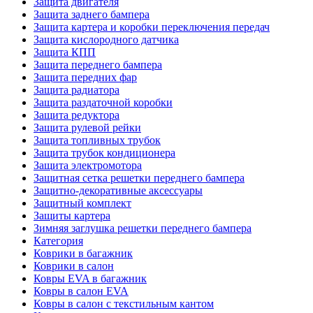
Защита двигателя
Защита заднего бампера
Защита картера и коробки переключения передач
Защита кислородного датчика
Защита КПП
Защита переднего бампера
Защита передних фар
Защита радиатора
Защита раздаточной коробки
Защита редуктора
Защита рулевой рейки
Защита топливных трубок
Защита трубок кондиционера
Защита электромотора
Защитная сетка решетки переднего бампера
Защитно-декоративные аксессуары
Защитный комплект
Защиты картера
Зимняя заглушка решетки переднего бампера
Категория
Коврики в багажник
Коврики в салон
Ковры EVA в багажник
Ковры в салон EVA
Ковры в салон с текстильным кантом