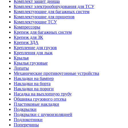
Комплект защит днища
Комплект электрооборудования для ТСУ
Комплектующие для багажных систем
Комплектующие для прицепов
Комплектующие ТСУ
Компрессоры
Крепеж для багажных систем
Крепеж для ЗК
Крепеж ЗДА
Крепление для грузов
Крепления для лыж
Крылья
Крылья грузовые
Лопаты
Механические противоугонные устройства
Накладки на бампер
Накладки на борта
Накладки на пороги
Насадка на выхлопную трубу
Обшивка грузового отсека
Пластиковые накладки
Подкрылки
Подкрылки с шумоизоляцией
Подлокотники
Поперечины