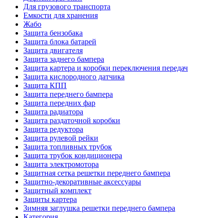
Для грузового транспорта
Емкости для хранения
Жабо
Защита бензобака
Защита блока батарей
Защита двигателя
Защита заднего бампера
Защита картера и коробки переключения передач
Защита кислородного датчика
Защита КПП
Защита переднего бампера
Защита передних фар
Защита радиатора
Защита раздаточной коробки
Защита редуктора
Защита рулевой рейки
Защита топливных трубок
Защита трубок кондиционера
Защита электромотора
Защитная сетка решетки переднего бампера
Защитно-декоративные аксессуары
Защитный комплект
Защиты картера
Зимняя заглушка решетки переднего бампера
Категория