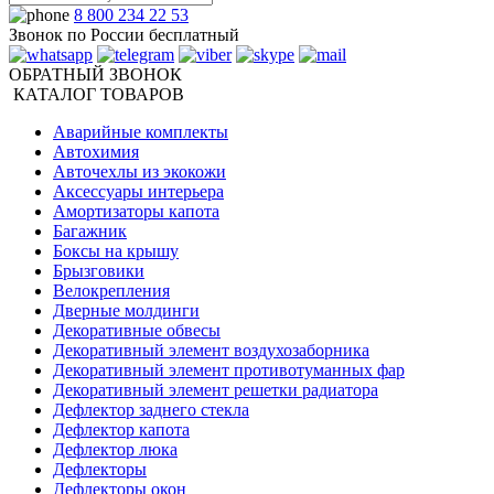
8 800 234 22 53
Звонок по России бесплатный
ОБРАТНЫЙ ЗВОНОК
КАТАЛОГ ТОВАРОВ
Аварийные комплекты
Автохимия
Авточехлы из экокожи
Аксессуары интерьера
Амортизаторы капота
Багажник
Боксы на крышу
Брызговики
Велокрепления
Дверные молдинги
Декоративные обвесы
Декоративный элемент воздухозаборника
Декоративный элемент противотуманных фар
Декоративный элемент решетки радиатора
Дефлектор заднего стекла
Дефлектор капота
Дефлектор люка
Дефлекторы
Дефлекторы окон