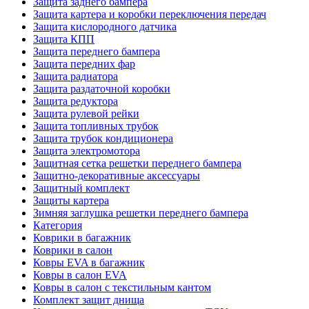
Защита заднего бампера
Защита картера и коробки переключения передач
Защита кислородного датчика
Защита КПП
Защита переднего бампера
Защита передних фар
Защита радиатора
Защита раздаточной коробки
Защита редуктора
Защита рулевой рейки
Защита топливных трубок
Защита трубок кондиционера
Защита электромотора
Защитная сетка решетки переднего бампера
Защитно-декоративные аксессуары
Защитный комплект
Защиты картера
Зимняя заглушка решетки переднего бампера
Категория
Коврики в багажник
Коврики в салон
Ковры EVA в багажник
Ковры в салон EVA
Ковры в салон с текстильным кантом
Комплект защит днища