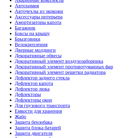
Аварийные комплекты
Автохимия
Авточехлы из экокожи
Аксессуары интерьера
Амортизаторы капота
Багажник
Боксы на крышу
Брызговики
Велокрепления
Дверные молдинги
Декоративные обвесы
Декоративный элемент воздухозаборника
Декоративный элемент противотуманных фар
Декоративный элемент решетки радиатора
Дефлектор заднего стекла
Дефлектор капота
Дефлектор люка
Дефлекторы
Дефлекторы окон
Для грузового транспорта
Емкости для хранения
Жабо
Защита бензобака
Защита блока батарей
Защита двигателя