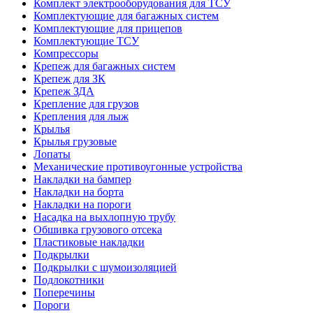
Комплект электрооборудования для ТСУ
Комплектующие для багажных систем
Комплектующие для прицепов
Комплектующие ТСУ
Компрессоры
Крепеж для багажных систем
Крепеж для ЗК
Крепеж ЗДА
Крепление для грузов
Крепления для лыж
Крылья
Крылья грузовые
Лопаты
Механические противоугонные устройства
Накладки на бампер
Накладки на борта
Накладки на пороги
Насадка на выхлопную трубу
Обшивка грузового отсека
Пластиковые накладки
Подкрылки
Подкрылки с шумоизоляцией
Подлокотники
Поперечины
Пороги