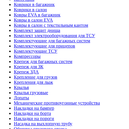
Коврики в багажник
Коврики в салон
Ковры EVA в багажник
Ковры в салон EVA
Ковры в салон с текстильным кантом
Комплект защит днища
Комплект электрооборудования для ТСУ
Комплектующие для багажных систем
Комплектующие для прицепов
Комплектующие ТСУ
Компрессоры
Крепеж для багажных систем
Крепеж для ЗК
Крепеж ЗДА
Крепление для грузов
Крепления для лыж
Крылья
Крылья грузовые
Лопаты
Механические противоугонные устройства
Накладки на бампер
Накладки на борта
Накладки на пороги
Насадка на выхлопную трубу
Обшивка грузового отсека