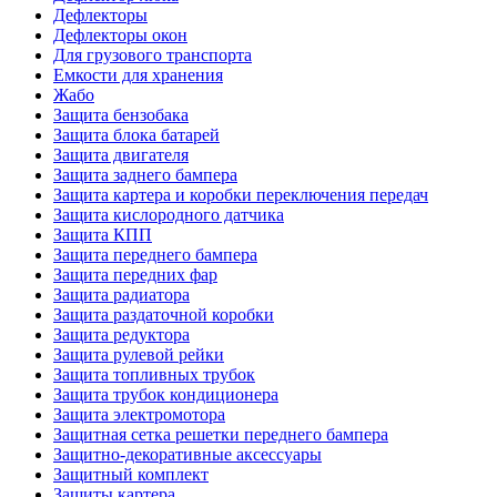
Дефлекторы
Дефлекторы окон
Для грузового транспорта
Емкости для хранения
Жабо
Защита бензобака
Защита блока батарей
Защита двигателя
Защита заднего бампера
Защита картера и коробки переключения передач
Защита кислородного датчика
Защита КПП
Защита переднего бампера
Защита передних фар
Защита радиатора
Защита раздаточной коробки
Защита редуктора
Защита рулевой рейки
Защита топливных трубок
Защита трубок кондиционера
Защита электромотора
Защитная сетка решетки переднего бампера
Защитно-декоративные аксессуары
Защитный комплект
Защиты картера