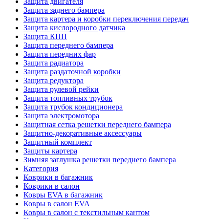
Защита двигателя
Защита заднего бампера
Защита картера и коробки переключения передач
Защита кислородного датчика
Защита КПП
Защита переднего бампера
Защита передних фар
Защита радиатора
Защита раздаточной коробки
Защита редуктора
Защита рулевой рейки
Защита топливных трубок
Защита трубок кондиционера
Защита электромотора
Защитная сетка решетки переднего бампера
Защитно-декоративные аксессуары
Защитный комплект
Защиты картера
Зимняя заглушка решетки переднего бампера
Категория
Коврики в багажник
Коврики в салон
Ковры EVA в багажник
Ковры в салон EVA
Ковры в салон с текстильным кантом