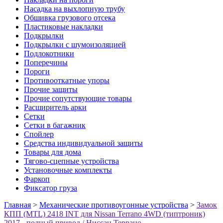
Насадка на выхлопную трубу
Обшивка грузового отсека
Пластиковые накладки
Подкрылки
Подкрылки с шумоизоляцией
Подлокотники
Поперечины
Пороги
Противооткатные упоры
Прочие защиты
Прочие сопутствующие товары
Расширитель арки
Сетки
Сетки в багажник
Спойлер
Средства индивидуальной защиты
Товары для дома
Тягово-сцепные устройства
Установочные комплекты
Фаркоп
Фиксатор груза
Главная
>
Механические противоугонные устройства
>
Замок
КПП (MTL) 2418 INT для Nissan Terrano 4WD (типтроник)
2017-, полный привод / Ниссан Террано