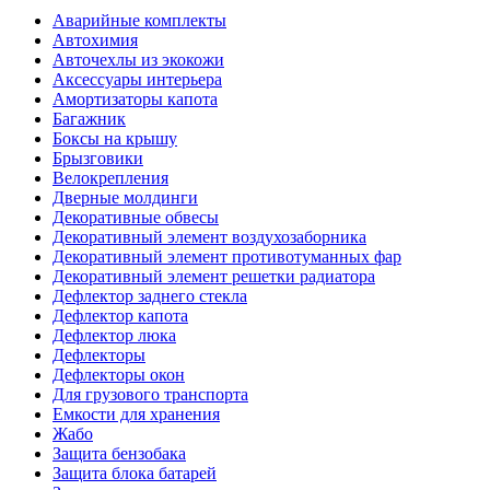
Аварийные комплекты
Автохимия
Авточехлы из экокожи
Аксессуары интерьера
Амортизаторы капота
Багажник
Боксы на крышу
Брызговики
Велокрепления
Дверные молдинги
Декоративные обвесы
Декоративный элемент воздухозаборника
Декоративный элемент противотуманных фар
Декоративный элемент решетки радиатора
Дефлектор заднего стекла
Дефлектор капота
Дефлектор люка
Дефлекторы
Дефлекторы окон
Для грузового транспорта
Емкости для хранения
Жабо
Защита бензобака
Защита блока батарей