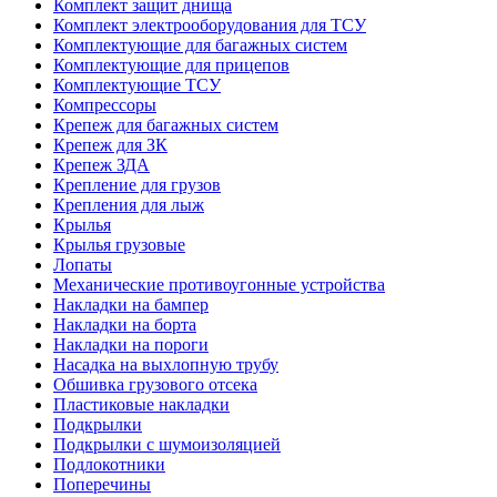
Комплект защит днища
Комплект электрооборудования для ТСУ
Комплектующие для багажных систем
Комплектующие для прицепов
Комплектующие ТСУ
Компрессоры
Крепеж для багажных систем
Крепеж для ЗК
Крепеж ЗДА
Крепление для грузов
Крепления для лыж
Крылья
Крылья грузовые
Лопаты
Механические противоугонные устройства
Накладки на бампер
Накладки на борта
Накладки на пороги
Насадка на выхлопную трубу
Обшивка грузового отсека
Пластиковые накладки
Подкрылки
Подкрылки с шумоизоляцией
Подлокотники
Поперечины