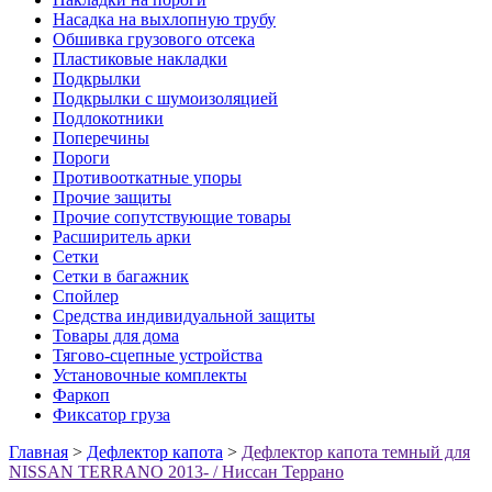
Насадка на выхлопную трубу
Обшивка грузового отсека
Пластиковые накладки
Подкрылки
Подкрылки с шумоизоляцией
Подлокотники
Поперечины
Пороги
Противооткатные упоры
Прочие защиты
Прочие сопутствующие товары
Расширитель арки
Сетки
Сетки в багажник
Спойлер
Средства индивидуальной защиты
Товары для дома
Тягово-сцепные устройства
Установочные комплекты
Фаркоп
Фиксатор груза
Главная
>
Дефлектор капота
>
Дефлектор капота темный для
NISSAN TERRANO 2013- / Ниссан Террано