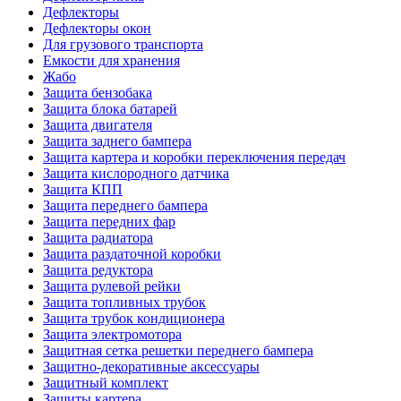
Дефлекторы
Дефлекторы окон
Для грузового транспорта
Емкости для хранения
Жабо
Защита бензобака
Защита блока батарей
Защита двигателя
Защита заднего бампера
Защита картера и коробки переключения передач
Защита кислородного датчика
Защита КПП
Защита переднего бампера
Защита передних фар
Защита радиатора
Защита раздаточной коробки
Защита редуктора
Защита рулевой рейки
Защита топливных трубок
Защита трубок кондиционера
Защита электромотора
Защитная сетка решетки переднего бампера
Защитно-декоративные аксессуары
Защитный комплект
Защиты картера