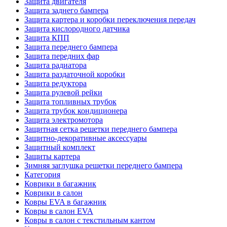
Защита двигателя
Защита заднего бампера
Защита картера и коробки переключения передач
Защита кислородного датчика
Защита КПП
Защита переднего бампера
Защита передних фар
Защита радиатора
Защита раздаточной коробки
Защита редуктора
Защита рулевой рейки
Защита топливных трубок
Защита трубок кондиционера
Защита электромотора
Защитная сетка решетки переднего бампера
Защитно-декоративные аксессуары
Защитный комплект
Защиты картера
Зимняя заглушка решетки переднего бампера
Категория
Коврики в багажник
Коврики в салон
Ковры EVA в багажник
Ковры в салон EVA
Ковры в салон с текстильным кантом