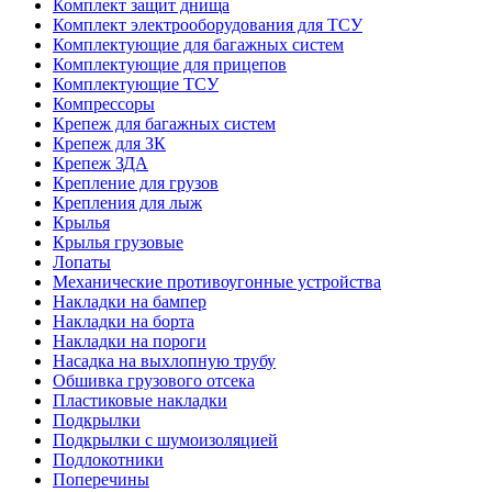
Комплект защит днища
Комплект электрооборудования для ТСУ
Комплектующие для багажных систем
Комплектующие для прицепов
Комплектующие ТСУ
Компрессоры
Крепеж для багажных систем
Крепеж для ЗК
Крепеж ЗДА
Крепление для грузов
Крепления для лыж
Крылья
Крылья грузовые
Лопаты
Механические противоугонные устройства
Накладки на бампер
Накладки на борта
Накладки на пороги
Насадка на выхлопную трубу
Обшивка грузового отсека
Пластиковые накладки
Подкрылки
Подкрылки с шумоизоляцией
Подлокотники
Поперечины