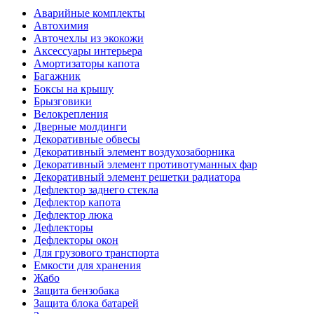
Аварийные комплекты
Автохимия
Авточехлы из экокожи
Аксессуары интерьера
Амортизаторы капота
Багажник
Боксы на крышу
Брызговики
Велокрепления
Дверные молдинги
Декоративные обвесы
Декоративный элемент воздухозаборника
Декоративный элемент противотуманных фар
Декоративный элемент решетки радиатора
Дефлектор заднего стекла
Дефлектор капота
Дефлектор люка
Дефлекторы
Дефлекторы окон
Для грузового транспорта
Емкости для хранения
Жабо
Защита бензобака
Защита блока батарей