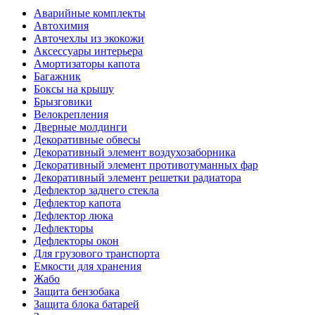
Аварийные комплекты
Автохимия
Авточехлы из экокожи
Аксессуары интерьера
Амортизаторы капота
Багажник
Боксы на крышу
Брызговики
Велокрепления
Дверные молдинги
Декоративные обвесы
Декоративный элемент воздухозаборника
Декоративный элемент противотуманных фар
Декоративный элемент решетки радиатора
Дефлектор заднего стекла
Дефлектор капота
Дефлектор люка
Дефлекторы
Дефлекторы окон
Для грузового транспорта
Емкости для хранения
Жабо
Защита бензобака
Защита блока батарей