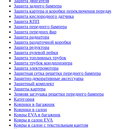
Защита двигателя
Защита заднего бампера
Защита картера и коробки переключения передач
Защита кислородного датчика
Защита КПП
Защита переднего бампера
Защита передних фар
Защита радиатора
Защита раздаточной коробки
Защита редуктора
Защита рулевой рейки
Защита топливных трубок
Защита трубок кондиционера
Защита электромотора
Защитная сетка решетки переднего бампера
Защитно-декоративные аксессуары
Защитный комплект
Защиты картера
Зимняя заглушка решетки переднего бампера
Категория
Коврики в багажник
Коврики в салон
Ковры EVA в багажник
Ковры в салон EVA
Ковры в салон с текстильным кантом