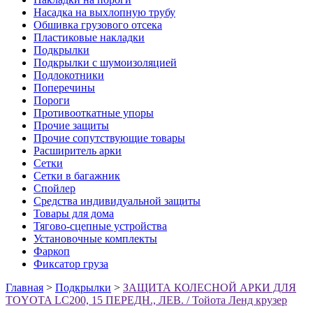
Насадка на выхлопную трубу
Обшивка грузового отсека
Пластиковые накладки
Подкрылки
Подкрылки с шумоизоляцией
Подлокотники
Поперечины
Пороги
Противооткатные упоры
Прочие защиты
Прочие сопутствующие товары
Расширитель арки
Сетки
Сетки в багажник
Спойлер
Средства индивидуальной защиты
Товары для дома
Тягово-сцепные устройства
Установочные комплекты
Фаркоп
Фиксатор груза
Главная
>
Подкрылки
>
ЗАЩИТА КОЛЕСНОЙ АРКИ ДЛЯ
TOYOTA LC200, 15 ПЕРЕДН., ЛЕВ. / Тойота Ленд крузер