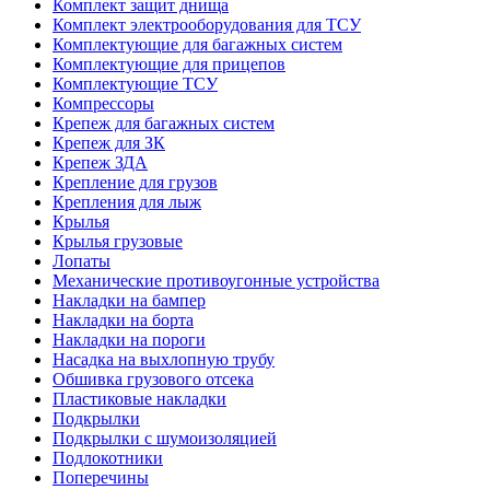
Комплект защит днища
Комплект электрооборудования для ТСУ
Комплектующие для багажных систем
Комплектующие для прицепов
Комплектующие ТСУ
Компрессоры
Крепеж для багажных систем
Крепеж для ЗК
Крепеж ЗДА
Крепление для грузов
Крепления для лыж
Крылья
Крылья грузовые
Лопаты
Механические противоугонные устройства
Накладки на бампер
Накладки на борта
Накладки на пороги
Насадка на выхлопную трубу
Обшивка грузового отсека
Пластиковые накладки
Подкрылки
Подкрылки с шумоизоляцией
Подлокотники
Поперечины