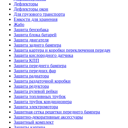
Дефлекторы
Дефлекторы окон
Для грузового транспорта
Емкости для хранения
Жабо
Защита бензобака
Защита блока батарей
Защита двигателя
Защита заднего бампера
Защита картера и коробки переключения передач
Защита кислородного датчика
Защита КПП
Защита переднего бампера
Защита передних фар
Защита радиатора
Защита раздаточной коробки
Защита редуктора
Защита рулевой рейки
Защита топливных трубок
Защита трубок кондиционера
Защита электромотора
Защитная сетка решетки переднего бампера
Защитно-декоративные аксессуары
Защитный комплект
Защиты картера