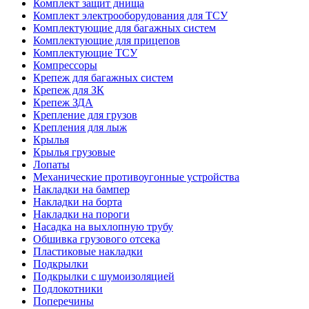
Комплект защит днища
Комплект электрооборудования для ТСУ
Комплектующие для багажных систем
Комплектующие для прицепов
Комплектующие ТСУ
Компрессоры
Крепеж для багажных систем
Крепеж для ЗК
Крепеж ЗДА
Крепление для грузов
Крепления для лыж
Крылья
Крылья грузовые
Лопаты
Механические противоугонные устройства
Накладки на бампер
Накладки на борта
Накладки на пороги
Насадка на выхлопную трубу
Обшивка грузового отсека
Пластиковые накладки
Подкрылки
Подкрылки с шумоизоляцией
Подлокотники
Поперечины