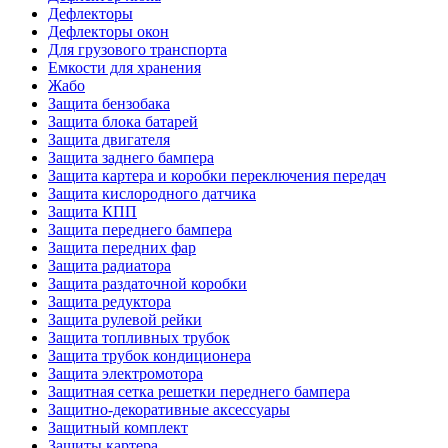
Дефлекторы
Дефлекторы окон
Для грузового транспорта
Емкости для хранения
Жабо
Защита бензобака
Защита блока батарей
Защита двигателя
Защита заднего бампера
Защита картера и коробки переключения передач
Защита кислородного датчика
Защита КПП
Защита переднего бампера
Защита передних фар
Защита радиатора
Защита раздаточной коробки
Защита редуктора
Защита рулевой рейки
Защита топливных трубок
Защита трубок кондиционера
Защита электромотора
Защитная сетка решетки переднего бампера
Защитно-декоративные аксессуары
Защитный комплект
Защиты картера