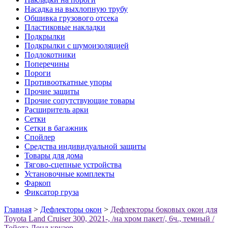
Насадка на выхлопную трубу
Обшивка грузового отсека
Пластиковые накладки
Подкрылки
Подкрылки с шумоизоляцией
Подлокотники
Поперечины
Пороги
Противооткатные упоры
Прочие защиты
Прочие сопутствующие товары
Расширитель арки
Сетки
Сетки в багажник
Спойлер
Средства индивидуальной защиты
Товары для дома
Тягово-сцепные устройства
Установочные комплекты
Фаркоп
Фиксатор груза
Главная
>
Дефлекторы окон
>
Дефлекторы боковых окон для
Toyota Land Cruiser 300, 2021-, /на хром пакет/, 6ч., темный /
Тойота Ленд крузер