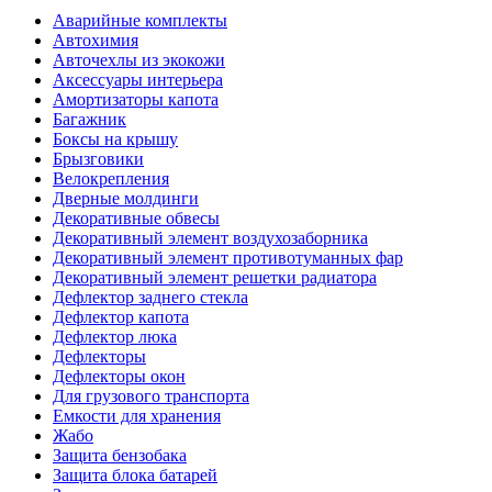
Аварийные комплекты
Автохимия
Авточехлы из экокожи
Аксессуары интерьера
Амортизаторы капота
Багажник
Боксы на крышу
Брызговики
Велокрепления
Дверные молдинги
Декоративные обвесы
Декоративный элемент воздухозаборника
Декоративный элемент противотуманных фар
Декоративный элемент решетки радиатора
Дефлектор заднего стекла
Дефлектор капота
Дефлектор люка
Дефлекторы
Дефлекторы окон
Для грузового транспорта
Емкости для хранения
Жабо
Защита бензобака
Защита блока батарей