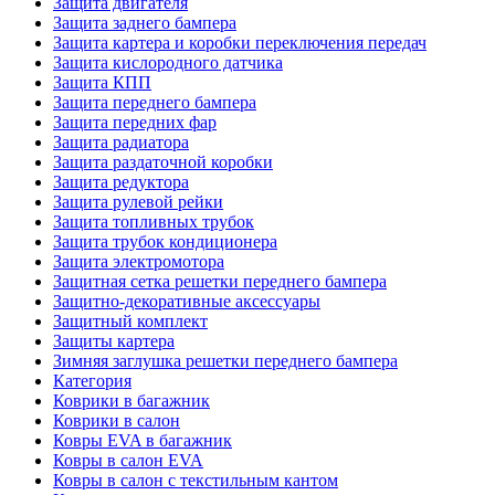
Защита двигателя
Защита заднего бампера
Защита картера и коробки переключения передач
Защита кислородного датчика
Защита КПП
Защита переднего бампера
Защита передних фар
Защита радиатора
Защита раздаточной коробки
Защита редуктора
Защита рулевой рейки
Защита топливных трубок
Защита трубок кондиционера
Защита электромотора
Защитная сетка решетки переднего бампера
Защитно-декоративные аксессуары
Защитный комплект
Защиты картера
Зимняя заглушка решетки переднего бампера
Категория
Коврики в багажник
Коврики в салон
Ковры EVA в багажник
Ковры в салон EVA
Ковры в салон с текстильным кантом