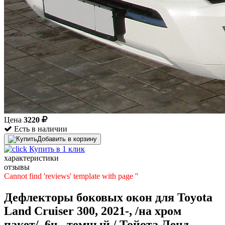
Цена
3220
Есть в наличии
Добавить в корзину
Купить в 1 клик
характеристики
отзывы
Cannot find 'reviews' template with page ''
Дефлекторы боковых окон для Toyota
Land Cruiser 300, 2021-, /на хром
пакет/, 6ч., темный / Тойота Ленд