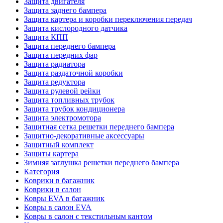
Защита двигателя
Защита заднего бампера
Защита картера и коробки переключения передач
Защита кислородного датчика
Защита КПП
Защита переднего бампера
Защита передних фар
Защита радиатора
Защита раздаточной коробки
Защита редуктора
Защита рулевой рейки
Защита топливных трубок
Защита трубок кондиционера
Защита электромотора
Защитная сетка решетки переднего бампера
Защитно-декоративные аксессуары
Защитный комплект
Защиты картера
Зимняя заглушка решетки переднего бампера
Категория
Коврики в багажник
Коврики в салон
Ковры EVA в багажник
Ковры в салон EVA
Ковры в салон с текстильным кантом