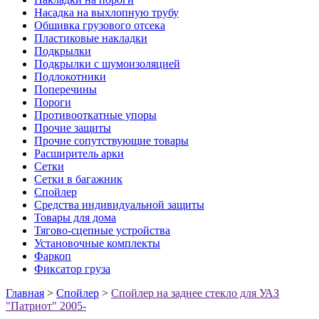
Насадка на выхлопную трубу
Обшивка грузового отсека
Пластиковые накладки
Подкрылки
Подкрылки с шумоизоляцией
Подлокотники
Поперечины
Пороги
Противооткатные упоры
Прочие защиты
Прочие сопутствующие товары
Расширитель арки
Сетки
Сетки в багажник
Спойлер
Средства индивидуальной защиты
Товары для дома
Тягово-сцепные устройства
Установочные комплекты
Фаркоп
Фиксатор груза
Главная
>
Спойлер
>
Спойлер на заднее стекло для УАЗ
"Патриот" 2005-