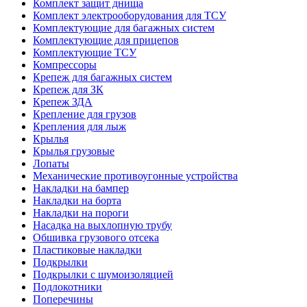
Комплект защит днища
Комплект электрооборудования для ТСУ
Комплектующие для багажных систем
Комплектующие для прицепов
Комплектующие ТСУ
Компрессоры
Крепеж для багажных систем
Крепеж для ЗК
Крепеж ЗДА
Крепление для грузов
Крепления для лыж
Крылья
Крылья грузовые
Лопаты
Механические противоугонные устройства
Накладки на бампер
Накладки на борта
Накладки на пороги
Насадка на выхлопную трубу
Обшивка грузового отсека
Пластиковые накладки
Подкрылки
Подкрылки с шумоизоляцией
Подлокотники
Поперечины