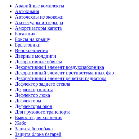
Аварийные комплекты
Автохимия
Авточехлы из экокожи
Аксессуары интерьера
Амортизаторы капота
Багажник
Боксы на крышу
Брызговики
Велокрепления
Дверные молдинги
Декоративные обвесы
Декоративный элемент воздухозаборника
Декоративный элемент противотуманных фар
Декоративный элемент решетки радиатора
Дефлектор заднего стекла
Дефлектор капота
Дефлектор люка
Дефлекторы
Дефлекторы окон
Для грузового транспорта
Емкости для хранения
Жабо
Защита бензобака
Защита блока батарей