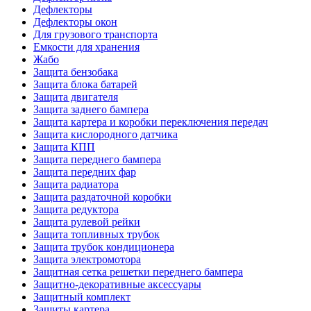
Дефлекторы
Дефлекторы окон
Для грузового транспорта
Емкости для хранения
Жабо
Защита бензобака
Защита блока батарей
Защита двигателя
Защита заднего бампера
Защита картера и коробки переключения передач
Защита кислородного датчика
Защита КПП
Защита переднего бампера
Защита передних фар
Защита радиатора
Защита раздаточной коробки
Защита редуктора
Защита рулевой рейки
Защита топливных трубок
Защита трубок кондиционера
Защита электромотора
Защитная сетка решетки переднего бампера
Защитно-декоративные аксессуары
Защитный комплект
Защиты картера