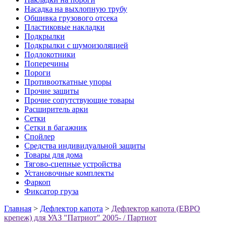
Насадка на выхлопную трубу
Обшивка грузового отсека
Пластиковые накладки
Подкрылки
Подкрылки с шумоизоляцией
Подлокотники
Поперечины
Пороги
Противооткатные упоры
Прочие защиты
Прочие сопутствующие товары
Расширитель арки
Сетки
Сетки в багажник
Спойлер
Средства индивидуальной защиты
Товары для дома
Тягово-сцепные устройства
Установочные комплекты
Фаркоп
Фиксатор груза
Главная
>
Дефлектор капота
>
Дефлектор капота (ЕВРО
крепеж) для УАЗ "Патриот" 2005- / Партиот