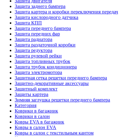
Защита двигателя
Защита заднего бампера
Защита картера и коробки переключения передач
Защита кислородного датчика
Защита КПП
Защита переднего бампера
Защита передних фар
Защита радиатора
Защита раздаточной коробки
Защита редуктора
Защита рулевой рейки
Защита топливных трубок
Защита трубок кондиционера
Защита электромотора
Защитная сетка решетки переднего бампера
Защитно-декоративные аксессуары
Защитный комплект
Защиты картера
Зимняя заглушка решетки переднего бампера
Категория
Коврики в багажник
Коврики в салон
Ковры EVA в багажник
Ковры в салон EVA
Ковры в салон с текстильным кантом