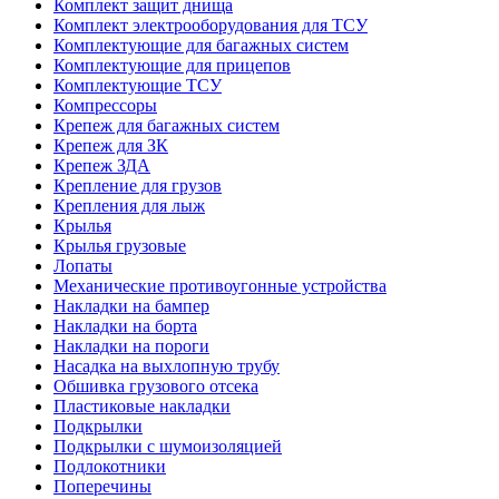
Комплект защит днища
Комплект электрооборудования для ТСУ
Комплектующие для багажных систем
Комплектующие для прицепов
Комплектующие ТСУ
Компрессоры
Крепеж для багажных систем
Крепеж для ЗК
Крепеж ЗДА
Крепление для грузов
Крепления для лыж
Крылья
Крылья грузовые
Лопаты
Механические противоугонные устройства
Накладки на бампер
Накладки на борта
Накладки на пороги
Насадка на выхлопную трубу
Обшивка грузового отсека
Пластиковые накладки
Подкрылки
Подкрылки с шумоизоляцией
Подлокотники
Поперечины