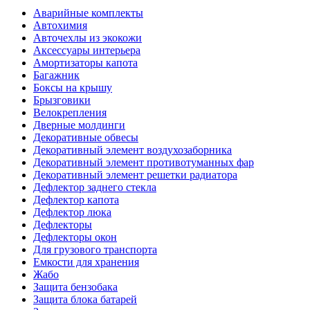
Аварийные комплекты
Автохимия
Авточехлы из экокожи
Аксессуары интерьера
Амортизаторы капота
Багажник
Боксы на крышу
Брызговики
Велокрепления
Дверные молдинги
Декоративные обвесы
Декоративный элемент воздухозаборника
Декоративный элемент противотуманных фар
Декоративный элемент решетки радиатора
Дефлектор заднего стекла
Дефлектор капота
Дефлектор люка
Дефлекторы
Дефлекторы окон
Для грузового транспорта
Емкости для хранения
Жабо
Защита бензобака
Защита блока батарей