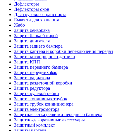
Дефлекторы
Дефлекторы окон
Для грузового транспорта
Емкости для хранения
Жабо
Защита бензобака
Защита блока батарей
Защита двигателя
Защита заднего бампера
Защита картера и коробки переключения передач
Защита кислородного датчика
Защита КПП
Защита переднего бампера
Защита передних фар
Защита радиатора
Защита раздаточной коробки
Защита редуктора
Защита рулевой рейки
Защита топливных трубок
Защита трубок кондиционера
Защита электромотора
Защитная сетка решетки переднего бампера
Защитно-декоративные аксессуары
Защитный комплект
Защиты картера