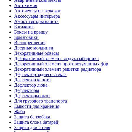
Аварийные комплекты
Автохимия
Авточехлы из экокожи
Аксессуары интерьера
Амортизаторы капота
Багажник
Боксы на крышу
Брызговики
Велокрепления
Дверные молдинги
Декоративные обвесы
Декоративный элемент воздухозаборника
Декоративный элемент противотуманных фар
Декоративный элемент решетки радиатора
Дефлектор заднего стекла
Дефлектор капота
Дефлектор люка
Дефлекторы
Дефлекторы окон
Для грузового транспорта
Емкости для хранения
Жабо
Защита бензобака
Защита блока батарей
Защита двигателя