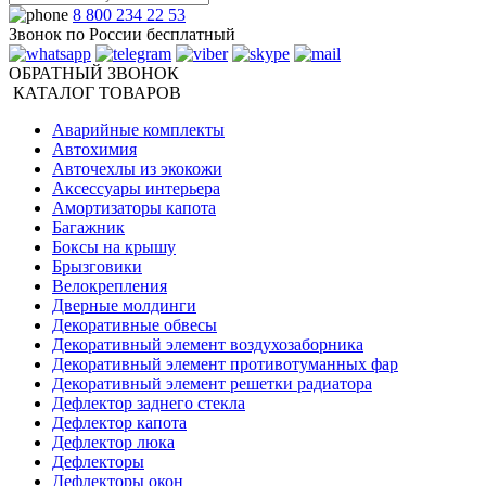
8 800 234 22 53
Звонок по России бесплатный
ОБРАТНЫЙ ЗВОНОК
КАТАЛОГ ТОВАРОВ
Аварийные комплекты
Автохимия
Авточехлы из экокожи
Аксессуары интерьера
Амортизаторы капота
Багажник
Боксы на крышу
Брызговики
Велокрепления
Дверные молдинги
Декоративные обвесы
Декоративный элемент воздухозаборника
Декоративный элемент противотуманных фар
Декоративный элемент решетки радиатора
Дефлектор заднего стекла
Дефлектор капота
Дефлектор люка
Дефлекторы
Дефлекторы окон