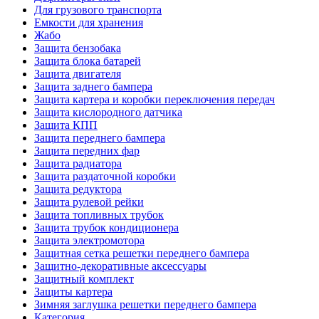
Для грузового транспорта
Емкости для хранения
Жабо
Защита бензобака
Защита блока батарей
Защита двигателя
Защита заднего бампера
Защита картера и коробки переключения передач
Защита кислородного датчика
Защита КПП
Защита переднего бампера
Защита передних фар
Защита радиатора
Защита раздаточной коробки
Защита редуктора
Защита рулевой рейки
Защита топливных трубок
Защита трубок кондиционера
Защита электромотора
Защитная сетка решетки переднего бампера
Защитно-декоративные аксессуары
Защитный комплект
Защиты картера
Зимняя заглушка решетки переднего бампера
Категория