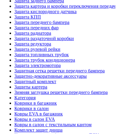
Защита заднего бампера
Защита картера и коробки переключения передач
Защита кислородного датчика
Защита КПП
Защита переднего бампера
Защита передних фар
Защита радиатора
Защита раздаточной коробки
Защита редуктора
Защита рулевой рейки
Защита топливных трубок
Защита трубок кондиционера
Защита электромотора
Защитная сетка решетки переднего бампера
Защитно-декоративные аксессуары
Защитный комплект
Защиты картера
Зимняя заглушка решетки переднего бампера
Категория
Коврики в багажник
Коврики в салон
Ковры EVA в багажник
Ковры в салон EVA
Ковры в салон с текстильным кантом
Комплект защит днища