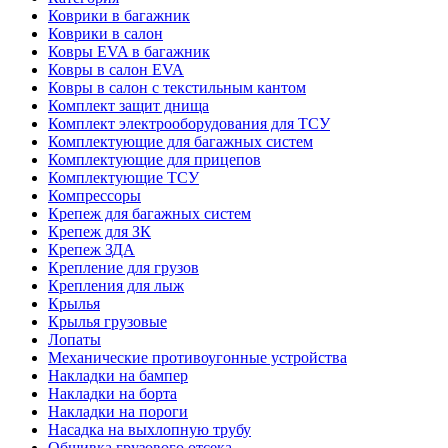
Коврики в багажник
Коврики в салон
Ковры EVA в багажник
Ковры в салон EVA
Ковры в салон с текстильным кантом
Комплект защит днища
Комплект электрооборудования для ТСУ
Комплектующие для багажных систем
Комплектующие для прицепов
Комплектующие ТСУ
Компрессоры
Крепеж для багажных систем
Крепеж для ЗК
Крепеж ЗДА
Крепление для грузов
Крепления для лыж
Крылья
Крылья грузовые
Лопаты
Механические противоугонные устройства
Накладки на бампер
Накладки на борта
Накладки на пороги
Насадка на выхлопную трубу
Обшивка грузового отсека