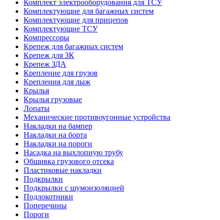
Комплект электрооборудования для ТСУ
Комплектующие для багажных систем
Комплектующие для прицепов
Комплектующие ТСУ
Компрессоры
Крепеж для багажных систем
Крепеж для ЗК
Крепеж ЗДА
Крепление для грузов
Крепления для лыж
Крылья
Крылья грузовые
Лопаты
Механические противоугонные устройства
Накладки на бампер
Накладки на борта
Накладки на пороги
Насадка на выхлопную трубу
Обшивка грузового отсека
Пластиковые накладки
Подкрылки
Подкрылки с шумоизоляцией
Подлокотники
Поперечины
Пороги