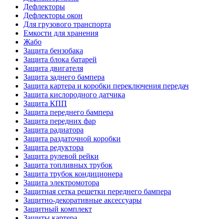
Дефлекторы
Дефлекторы окон
Для грузового транспорта
Емкости для хранения
Жабо
Защита бензобака
Защита блока батарей
Защита двигателя
Защита заднего бампера
Защита картера и коробки переключения передач
Защита кислородного датчика
Защита КПП
Защита переднего бампера
Защита передних фар
Защита радиатора
Защита раздаточной коробки
Защита редуктора
Защита рулевой рейки
Защита топливных трубок
Защита трубок кондиционера
Защита электромотора
Защитная сетка решетки переднего бампера
Защитно-декоративные аксессуары
Защитный комплект
Защиты картера