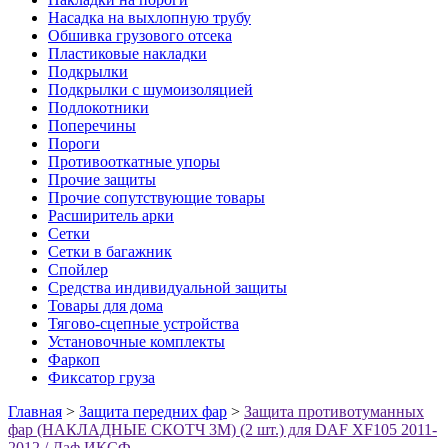
Насадка на выхлопную трубу
Обшивка грузового отсека
Пластиковые накладки
Подкрылки
Подкрылки с шумоизоляцией
Подлокотники
Поперечины
Пороги
Противооткатные упоры
Прочие защиты
Прочие сопутствующие товары
Расширитель арки
Сетки
Сетки в багажник
Спойлер
Средства индивидуальной защиты
Товары для дома
Тягово-сцепные устройства
Установочные комплекты
Фаркоп
Фиксатор груза
Главная
>
Защита передних фар
>
Защита противотуманных
фар (НАКЛАДНЫЕ СКОТЧ 3М) (2 шт.) для DAF XF105 2011-
2012 / Даф ИКСФ