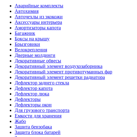
Аварийные комплекты
Автохимия
Авточехлы из экокожи
Аксессуары интерьера
Амортизаторы капота
Багажник
Боксы на крышу
Брызговики
Велокрепления
Дверные молдинги
Декоративные обвесы
Декоративный элемент воздухозаборника
Декоративный элемент противотуманных фар
Декоративный элемент решетки радиатора
Дефлектор заднего стекла
Дефлектор капота
Дефлектор люка
Дефлекторы
Дефлекторы окон
Для грузового транспорта
Емкости для хранения
Жабо
Защита бензобака
Защита блока батарей