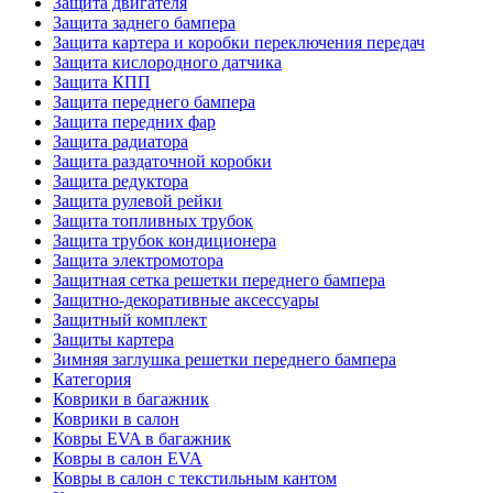
Защита двигателя
Защита заднего бампера
Защита картера и коробки переключения передач
Защита кислородного датчика
Защита КПП
Защита переднего бампера
Защита передних фар
Защита радиатора
Защита раздаточной коробки
Защита редуктора
Защита рулевой рейки
Защита топливных трубок
Защита трубок кондиционера
Защита электромотора
Защитная сетка решетки переднего бампера
Защитно-декоративные аксессуары
Защитный комплект
Защиты картера
Зимняя заглушка решетки переднего бампера
Категория
Коврики в багажник
Коврики в салон
Ковры EVA в багажник
Ковры в салон EVA
Ковры в салон с текстильным кантом