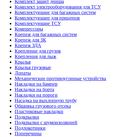
Комплект защит днища
Комплект электрооборудования для ТСУ
Комплектующие для багажных систем
Комплектующие для прицепов
Комплектующие ТСУ
Компрессоры
Крепеж для багажных систем
Крепеж для ЗК
Крепеж ЗДА
Крепление для грузов
Крепления для лыж
Крылья
Крылья грузовые
Лопаты
Механические противоугонные устройства
Накладки на бампер
Накладки на борта
Накладки на пороги
Насадка на выхлопную трубу
Обшивка грузового отсека
Пластиковые накладки
Подкрылки
Подкрылки с шумоизоляцией
Подлокотники
Поперечины