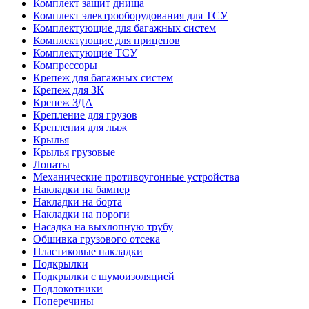
Комплект защит днища
Комплект электрооборудования для ТСУ
Комплектующие для багажных систем
Комплектующие для прицепов
Комплектующие ТСУ
Компрессоры
Крепеж для багажных систем
Крепеж для ЗК
Крепеж ЗДА
Крепление для грузов
Крепления для лыж
Крылья
Крылья грузовые
Лопаты
Механические противоугонные устройства
Накладки на бампер
Накладки на борта
Накладки на пороги
Насадка на выхлопную трубу
Обшивка грузового отсека
Пластиковые накладки
Подкрылки
Подкрылки с шумоизоляцией
Подлокотники
Поперечины