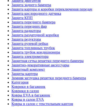
Защита двигателя
Защита заднего бампера
Защита картера и коробки переключения передач
Защита кислородного датчика
Защита КПП
Защита переднего бампера
Защита передних фар
Защита радиатора
Защита раздаточной коробки
Защита редуктора
Защита рулевой рейки
Защита топливных трубок
Защита трубок кондиционера
Защита электромотора
Защитная сетка решетки переднего бампера
Защитно-декоративные аксессуары
Защитный комплект
Защиты картера
Зимняя заглушка решетки переднего бампера
Категория
Коврики в багажник
Коврики в салон
Ковры EVA в багажник
Ковры в салон EVA
Ковры в салон с текстильным кантом