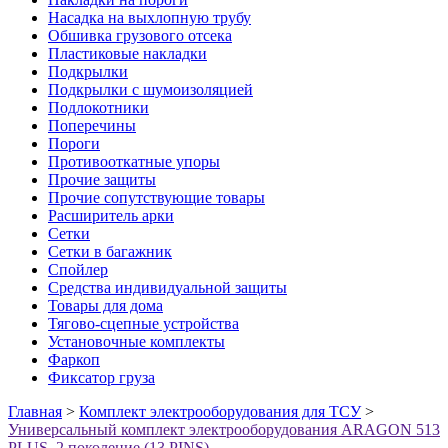
Насадка на выхлопную трубу
Обшивка грузового отсека
Пластиковые накладки
Подкрылки
Подкрылки с шумоизоляцией
Подлокотники
Поперечины
Пороги
Противооткатные упоры
Прочие защиты
Прочие сопутствующие товары
Расширитель арки
Сетки
Сетки в багажник
Спойлер
Средства индивидуальной защиты
Товары для дома
Тягово-сцепные устройства
Установочные комплекты
Фаркоп
Фиксатор груза
Главная
>
Комплект электрооборудования для ТСУ
>
Универсальный комплект электрооборудования ARAGON 513
PLUS, 2 поколение (13 PINS)