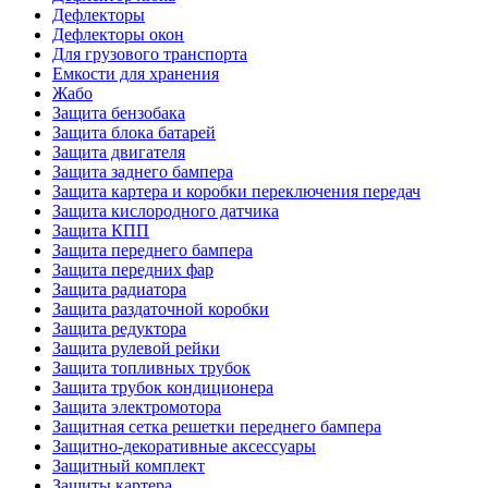
Дефлекторы
Дефлекторы окон
Для грузового транспорта
Емкости для хранения
Жабо
Защита бензобака
Защита блока батарей
Защита двигателя
Защита заднего бампера
Защита картера и коробки переключения передач
Защита кислородного датчика
Защита КПП
Защита переднего бампера
Защита передних фар
Защита радиатора
Защита раздаточной коробки
Защита редуктора
Защита рулевой рейки
Защита топливных трубок
Защита трубок кондиционера
Защита электромотора
Защитная сетка решетки переднего бампера
Защитно-декоративные аксессуары
Защитный комплект
Защиты картера