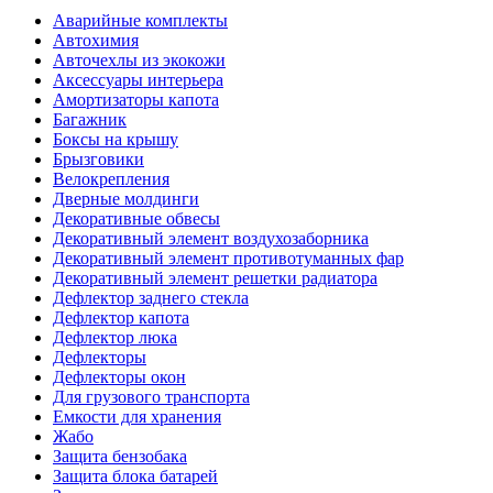
Аварийные комплекты
Автохимия
Авточехлы из экокожи
Аксессуары интерьера
Амортизаторы капота
Багажник
Боксы на крышу
Брызговики
Велокрепления
Дверные молдинги
Декоративные обвесы
Декоративный элемент воздухозаборника
Декоративный элемент противотуманных фар
Декоративный элемент решетки радиатора
Дефлектор заднего стекла
Дефлектор капота
Дефлектор люка
Дефлекторы
Дефлекторы окон
Для грузового транспорта
Емкости для хранения
Жабо
Защита бензобака
Защита блока батарей