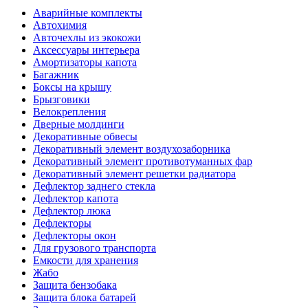
Аварийные комплекты
Автохимия
Авточехлы из экокожи
Аксессуары интерьера
Амортизаторы капота
Багажник
Боксы на крышу
Брызговики
Велокрепления
Дверные молдинги
Декоративные обвесы
Декоративный элемент воздухозаборника
Декоративный элемент противотуманных фар
Декоративный элемент решетки радиатора
Дефлектор заднего стекла
Дефлектор капота
Дефлектор люка
Дефлекторы
Дефлекторы окон
Для грузового транспорта
Емкости для хранения
Жабо
Защита бензобака
Защита блока батарей