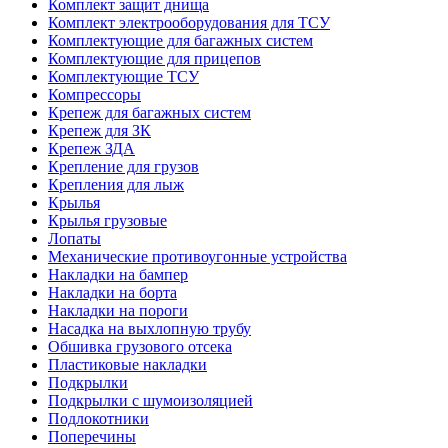
Комплект защит днища
Комплект электрооборудования для ТСУ
Комплектующие для багажных систем
Комплектующие для прицепов
Комплектующие ТСУ
Компрессоры
Крепеж для багажных систем
Крепеж для ЗК
Крепеж ЗДА
Крепление для грузов
Крепления для лыж
Крылья
Крылья грузовые
Лопаты
Механические противоугонные устройства
Накладки на бампер
Накладки на борта
Накладки на пороги
Насадка на выхлопную трубу
Обшивка грузового отсека
Пластиковые накладки
Подкрылки
Подкрылки с шумоизоляцией
Подлокотники
Поперечины