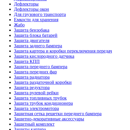
Дефлекторы
Дефлекторы окон
Для грузового транспорта
Емкости для хранения
Жабо
Защита бензобака
Защита блока батарей
Защита двигателя
Защита заднего бампера
Защита картера и коробки переключения передач
Защита кислородного датчика
Защита КПП
Защита переднего бампера
Защита передних фар
Защита радиатора
Защита раздаточной коробки
Защита редуктора
Защита рулевой рейки
Защита топливных трубок
Защита трубок кондиционера
Защита электромотора
Защитная сетка решетки переднего бампера
Защитно-декоративные аксессуары
Защитный комплект
Защиты картера