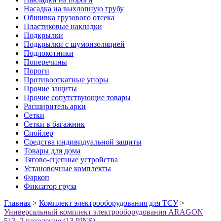
Насадка на выхлопную трубу
Обшивка грузового отсека
Пластиковые накладки
Подкрылки
Подкрылки с шумоизоляцией
Подлокотники
Поперечины
Пороги
Противооткатные упоры
Прочие защиты
Прочие сопутствующие товары
Расширитель арки
Сетки
Сетки в багажник
Спойлер
Средства индивидуальной защиты
Товары для дома
Тягово-сцепные устройства
Установочные комплекты
Фаркоп
Фиксатор груза
Главная
>
Комплект электрооборудования для ТСУ
>
Универсальный комплект электрооборудования ARAGON
513, 2 поколение (13 PINS)