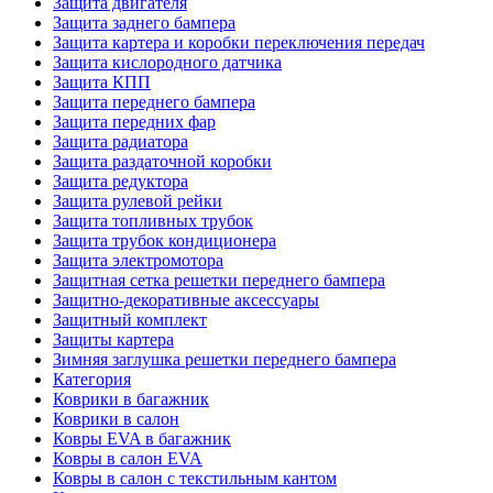
Защита двигателя
Защита заднего бампера
Защита картера и коробки переключения передач
Защита кислородного датчика
Защита КПП
Защита переднего бампера
Защита передних фар
Защита радиатора
Защита раздаточной коробки
Защита редуктора
Защита рулевой рейки
Защита топливных трубок
Защита трубок кондиционера
Защита электромотора
Защитная сетка решетки переднего бампера
Защитно-декоративные аксессуары
Защитный комплект
Защиты картера
Зимняя заглушка решетки переднего бампера
Категория
Коврики в багажник
Коврики в салон
Ковры EVA в багажник
Ковры в салон EVA
Ковры в салон с текстильным кантом