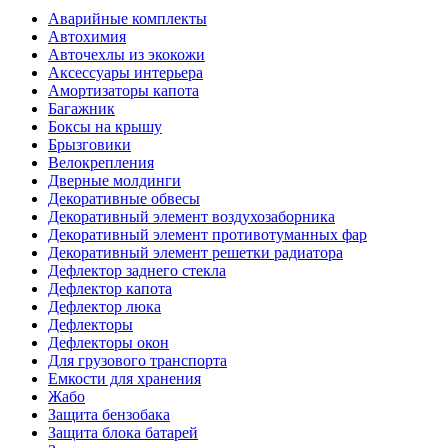
Аварийные комплекты
Автохимия
Авточехлы из экокожи
Аксессуары интерьера
Амортизаторы капота
Багажник
Боксы на крышу
Брызговики
Велокрепления
Дверные молдинги
Декоративные обвесы
Декоративный элемент воздухозаборника
Декоративный элемент противотуманных фар
Декоративный элемент решетки радиатора
Дефлектор заднего стекла
Дефлектор капота
Дефлектор люка
Дефлекторы
Дефлекторы окон
Для грузового транспорта
Емкости для хранения
Жабо
Защита бензобака
Защита блока батарей