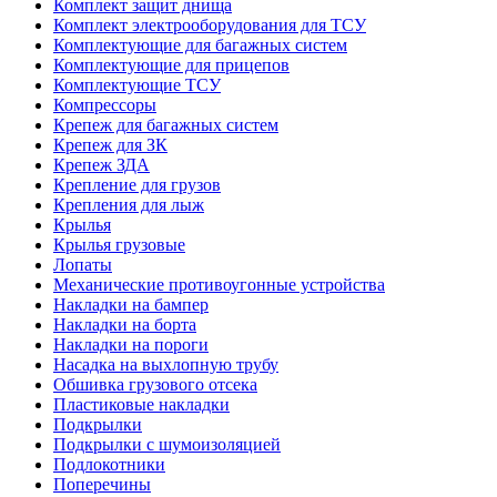
Комплект защит днища
Комплект электрооборудования для ТСУ
Комплектующие для багажных систем
Комплектующие для прицепов
Комплектующие ТСУ
Компрессоры
Крепеж для багажных систем
Крепеж для ЗК
Крепеж ЗДА
Крепление для грузов
Крепления для лыж
Крылья
Крылья грузовые
Лопаты
Механические противоугонные устройства
Накладки на бампер
Накладки на борта
Накладки на пороги
Насадка на выхлопную трубу
Обшивка грузового отсека
Пластиковые накладки
Подкрылки
Подкрылки с шумоизоляцией
Подлокотники
Поперечины