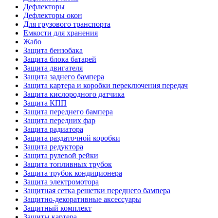
Дефлекторы
Дефлекторы окон
Для грузового транспорта
Емкости для хранения
Жабо
Защита бензобака
Защита блока батарей
Защита двигателя
Защита заднего бампера
Защита картера и коробки переключения передач
Защита кислородного датчика
Защита КПП
Защита переднего бампера
Защита передних фар
Защита радиатора
Защита раздаточной коробки
Защита редуктора
Защита рулевой рейки
Защита топливных трубок
Защита трубок кондиционера
Защита электромотора
Защитная сетка решетки переднего бампера
Защитно-декоративные аксессуары
Защитный комплект
Защиты картера