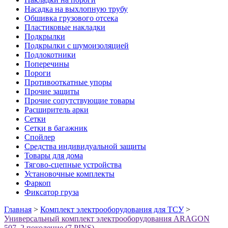
Насадка на выхлопную трубу
Обшивка грузового отсека
Пластиковые накладки
Подкрылки
Подкрылки с шумоизоляцией
Подлокотники
Поперечины
Пороги
Противооткатные упоры
Прочие защиты
Прочие сопутствующие товары
Расширитель арки
Сетки
Сетки в багажник
Спойлер
Средства индивидуальной защиты
Товары для дома
Тягово-сцепные устройства
Установочные комплекты
Фаркоп
Фиксатор груза
Главная
>
Комплект электрооборудования для ТСУ
>
Универсальный комплект электрооборудования ARAGON
507, 2 поколение (7 PINS)