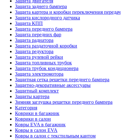
Защита двигателя
Защита заднего бампера
Защита картера и коробки переключения передач
Защита кислородного датчика
Защита КПП
Защита переднего бампера
Защита передних фар
Защита радиатора
Защита раздаточной коробки
Защита редуктора
Защита рулевой рейки
Защита топливных трубок
Защита трубок кондиционера
Защита электромотора
Защитная сетка решетки переднего бампера
Защитно-декоративные аксессуары
Защитный комплект
Защиты картера
Зимняя заглушка решетки переднего бампера
Категория
Коврики в багажник
Коврики в салон
Ковры EVA в багажник
Ковры в салон EVA
Ковры в салон с текстильным кантом