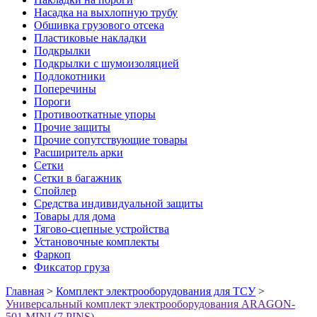
Насадка на выхлопную трубу
Обшивка грузового отсека
Пластиковые накладки
Подкрылки
Подкрылки с шумоизоляцией
Подлокотники
Поперечины
Пороги
Противооткатные упоры
Прочие защиты
Прочие сопутствующие товары
Расширитель арки
Сетки
Сетки в багажник
Спойлер
Средства индивидуальной защиты
Товары для дома
Тягово-сцепные устройства
Установочные комплекты
Фаркоп
Фиксатор груза
Главная
>
Комплект электрооборудования для ТСУ
>
Универсальный комплект электрооборудования ARAGON-
501 MINI (7 PINS)