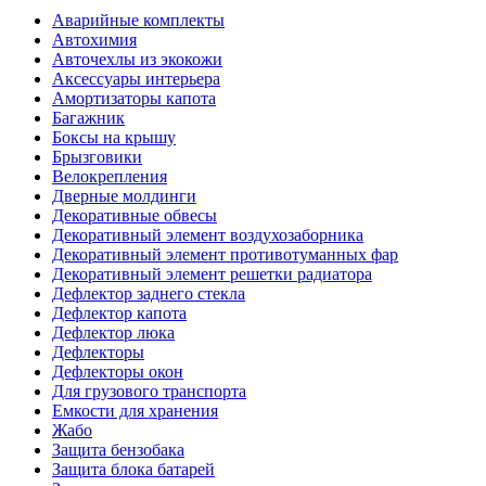
Аварийные комплекты
Автохимия
Авточехлы из экокожи
Аксессуары интерьера
Амортизаторы капота
Багажник
Боксы на крышу
Брызговики
Велокрепления
Дверные молдинги
Декоративные обвесы
Декоративный элемент воздухозаборника
Декоративный элемент противотуманных фар
Декоративный элемент решетки радиатора
Дефлектор заднего стекла
Дефлектор капота
Дефлектор люка
Дефлекторы
Дефлекторы окон
Для грузового транспорта
Емкости для хранения
Жабо
Защита бензобака
Защита блока батарей