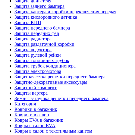
Защита двигателя
Защита заднего бампера
Защита картера и коробки переключения передач
Защита кислородного датчика
Защита КПП
Защита переднего бампера
Защита передних фар
Защита радиатора
Защита раздаточной коробки
Защита редуктора
Защита рулевой рейки
Защита топливных трубок
Защита трубок кондиционера
Защита электромотора
Защитная сетка решетки переднего бампера
Защитно-декоративные аксессуары
Защитный комплект
Защиты картера
Зимняя заглушка решетки переднего бампера
Категория
Коврики в багажник
Коврики в салон
Ковры EVA в багажник
Ковры в салон EVA
Ковры в салон с текстильным кантом