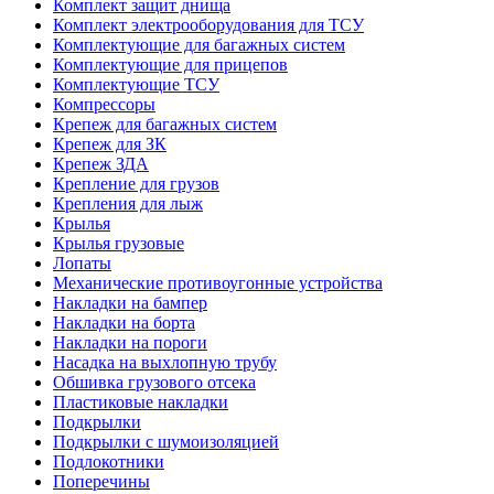
Комплект защит днища
Комплект электрооборудования для ТСУ
Комплектующие для багажных систем
Комплектующие для прицепов
Комплектующие ТСУ
Компрессоры
Крепеж для багажных систем
Крепеж для ЗК
Крепеж ЗДА
Крепление для грузов
Крепления для лыж
Крылья
Крылья грузовые
Лопаты
Механические противоугонные устройства
Накладки на бампер
Накладки на борта
Накладки на пороги
Насадка на выхлопную трубу
Обшивка грузового отсека
Пластиковые накладки
Подкрылки
Подкрылки с шумоизоляцией
Подлокотники
Поперечины