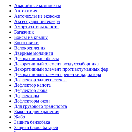
Аварийные комплекты
Автохимия
Авточехлы из экокожи
Аксессуары интерьера
Амортизаторы капота
Багажник
Боксы на крышу
Брызговики
Велокрепления
Дверные молдинги
Декоративные обвесы
Декоративный элемент воздухозаборника
Декоративный элемент противотуманных фар
Декоративный элемент решетки радиатора
Дефлектор заднего стекла
Дефлектор капота
Дефлектор люка
Дефлекторы
Дефлекторы окон
Для грузового транспорта
Емкости для хранения
Жабо
Защита бензобака
Защита блока батарей