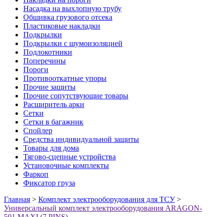
Насадка на выхлопную трубу
Обшивка грузового отсека
Пластиковые накладки
Подкрылки
Подкрылки с шумоизоляцией
Подлокотники
Поперечины
Пороги
Противооткатные упоры
Прочие защиты
Прочие сопутствующие товары
Расширитель арки
Сетки
Сетки в багажник
Спойлер
Средства индивидуальной защиты
Товары для дома
Тягово-сцепные устройства
Установочные комплекты
Фаркоп
Фиксатор груза
Главная
>
Комплект электрооборудования для ТСУ
>
Универсальный комплект электрооборудования ARAGON-
501 MAXI (7 PINS)