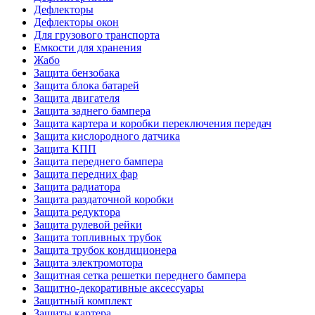
Дефлекторы
Дефлекторы окон
Для грузового транспорта
Емкости для хранения
Жабо
Защита бензобака
Защита блока батарей
Защита двигателя
Защита заднего бампера
Защита картера и коробки переключения передач
Защита кислородного датчика
Защита КПП
Защита переднего бампера
Защита передних фар
Защита радиатора
Защита раздаточной коробки
Защита редуктора
Защита рулевой рейки
Защита топливных трубок
Защита трубок кондиционера
Защита электромотора
Защитная сетка решетки переднего бампера
Защитно-декоративные аксессуары
Защитный комплект
Защиты картера