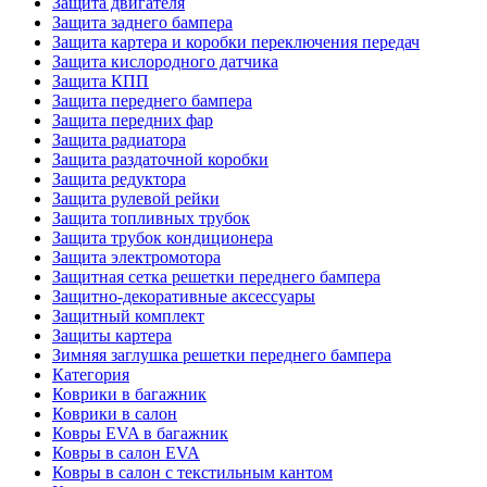
Защита двигателя
Защита заднего бампера
Защита картера и коробки переключения передач
Защита кислородного датчика
Защита КПП
Защита переднего бампера
Защита передних фар
Защита радиатора
Защита раздаточной коробки
Защита редуктора
Защита рулевой рейки
Защита топливных трубок
Защита трубок кондиционера
Защита электромотора
Защитная сетка решетки переднего бампера
Защитно-декоративные аксессуары
Защитный комплект
Защиты картера
Зимняя заглушка решетки переднего бампера
Категория
Коврики в багажник
Коврики в салон
Ковры EVA в багажник
Ковры в салон EVA
Ковры в салон с текстильным кантом