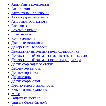
Аварийные комплекты
Автохимия
Авточехлы из экокожи
Аксессуары интерьера
Амортизаторы капота
Багажник
Боксы на крышу
Брызговики
Велокрепления
Дверные молдинги
Декоративные обвесы
Декоративный элемент воздухозаборника
Декоративный элемент противотуманных фар
Декоративный элемент решетки радиатора
Дефлектор заднего стекла
Дефлектор капота
Дефлектор люка
Дефлекторы
Дефлекторы окон
Для грузового транспорта
Емкости для хранения
Жабо
Защита бензобака
Защита блока батарей