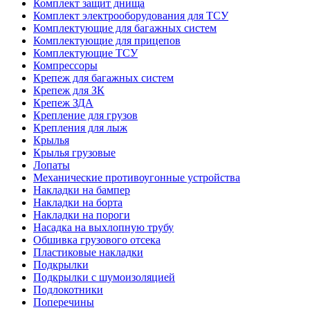
Комплект защит днища
Комплект электрооборудования для ТСУ
Комплектующие для багажных систем
Комплектующие для прицепов
Комплектующие ТСУ
Компрессоры
Крепеж для багажных систем
Крепеж для ЗК
Крепеж ЗДА
Крепление для грузов
Крепления для лыж
Крылья
Крылья грузовые
Лопаты
Механические противоугонные устройства
Накладки на бампер
Накладки на борта
Накладки на пороги
Насадка на выхлопную трубу
Обшивка грузового отсека
Пластиковые накладки
Подкрылки
Подкрылки с шумоизоляцией
Подлокотники
Поперечины