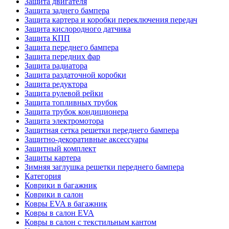
Защита двигателя
Защита заднего бампера
Защита картера и коробки переключения передач
Защита кислородного датчика
Защита КПП
Защита переднего бампера
Защита передних фар
Защита радиатора
Защита раздаточной коробки
Защита редуктора
Защита рулевой рейки
Защита топливных трубок
Защита трубок кондиционера
Защита электромотора
Защитная сетка решетки переднего бампера
Защитно-декоративные аксессуары
Защитный комплект
Защиты картера
Зимняя заглушка решетки переднего бампера
Категория
Коврики в багажник
Коврики в салон
Ковры EVA в багажник
Ковры в салон EVA
Ковры в салон с текстильным кантом