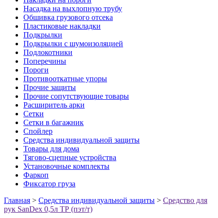
Насадка на выхлопную трубу
Обшивка грузового отсека
Пластиковые накладки
Подкрылки
Подкрылки с шумоизоляцией
Подлокотники
Поперечины
Пороги
Противооткатные упоры
Прочие защиты
Прочие сопутствующие товары
Расширитель арки
Сетки
Сетки в багажник
Спойлер
Средства индивидуальной защиты
Товары для дома
Тягово-сцепные устройства
Установочные комплекты
Фаркоп
Фиксатор груза
Главная
>
Средства индивидуальной защиты
>
Средство для
рук SanDex 0,5л ТР (пэт/т)