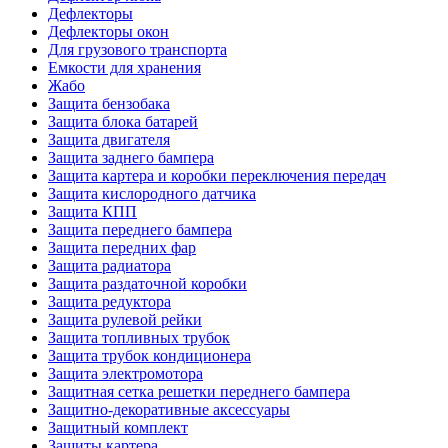
Дефлекторы
Дефлекторы окон
Для грузового транспорта
Емкости для хранения
Жабо
Защита бензобака
Защита блока батарей
Защита двигателя
Защита заднего бампера
Защита картера и коробки переключения передач
Защита кислородного датчика
Защита КПП
Защита переднего бампера
Защита передних фар
Защита радиатора
Защита раздаточной коробки
Защита редуктора
Защита рулевой рейки
Защита топливных трубок
Защита трубок кондиционера
Защита электромотора
Защитная сетка решетки переднего бампера
Защитно-декоративные аксессуары
Защитный комплект
Защиты картера