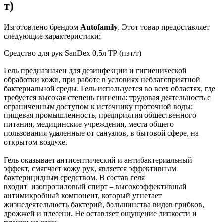
т)
Изготовлено брендом
Autofamily
. Этот товар предоставляет
следующие характеристики:
Средство для рук SanDex 0,5л ТР (пэт/т)
Гель предназначен для дезинфекции и гигиенической
обработки кожи, при работе в условиях неблагоприятной
бактериальной среды. Гель используется во всех областях, где
требуется высокая степень гигиены: трудовая деятельность с
ограниченным доступом к источнику проточной воды;
пищевая промышленность, предприятия общественного
питания, медицинские учреждения, места общего
пользования удаленные от санузлов, в бытовой сфере, на
открытом воздухе.
Гель оказывает антисептический и антибактериальный
эффект, смягчает кожу рук, является эффективным
бактерицидным средством. В состав геля
входит изопропиловый спирт – высокоэффективный
антимикробный компонент, который угнетает
жизнедеятельность бактерий, большинства видов грибков,
дрожжей и плесени. Не оставляет ощущение липкости и