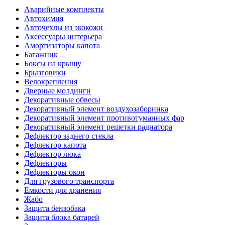
Аварийные комплекты
Автохимия
Авточехлы из экокожи
Аксессуары интерьера
Амортизаторы капота
Багажник
Боксы на крышу
Брызговики
Велокрепления
Дверные молдинги
Декоративные обвесы
Декоративный элемент воздухозаборника
Декоративный элемент противотуманных фар
Декоративный элемент решетки радиатора
Дефлектор заднего стекла
Дефлектор капота
Дефлектор люка
Дефлекторы
Дефлекторы окон
Для грузового транспорта
Емкости для хранения
Жабо
Защита бензобака
Защита блока батарей