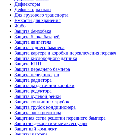
Дефлекторы
Дефлекторы окон
Для грузового транспорта
Емкости для хранения
Жабо
Защита бензобака
Защита блока батарей
Защита двигателя
Защита заднего бампера
Защита картера и коробки переключения передач
Защита кислородного датчика
Защита КПП
Защита переднего бампера
Защита передних фар
Защита радиатора
Защита раздаточной коробки
Защита редуктора
Защита рулевой рейки
Защита топливных трубок
Защита трубок кондиционера
Защита электромотора
Защитная сетка решетки переднего бампера
Защитно-декоративные аксессуары
Защитный комплект
Защиты картера