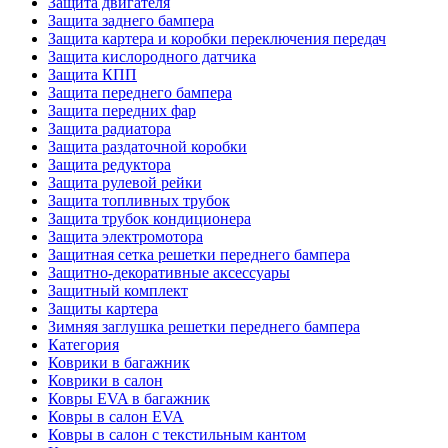
Защита двигателя
Защита заднего бампера
Защита картера и коробки переключения передач
Защита кислородного датчика
Защита КПП
Защита переднего бампера
Защита передних фар
Защита радиатора
Защита раздаточной коробки
Защита редуктора
Защита рулевой рейки
Защита топливных трубок
Защита трубок кондиционера
Защита электромотора
Защитная сетка решетки переднего бампера
Защитно-декоративные аксессуары
Защитный комплект
Защиты картера
Зимняя заглушка решетки переднего бампера
Категория
Коврики в багажник
Коврики в салон
Ковры EVA в багажник
Ковры в салон EVA
Ковры в салон с текстильным кантом