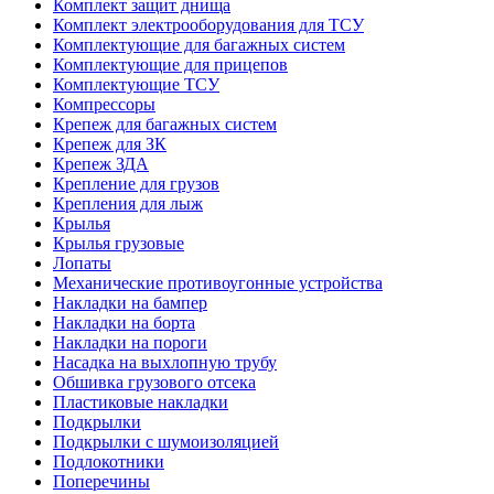
Комплект защит днища
Комплект электрооборудования для ТСУ
Комплектующие для багажных систем
Комплектующие для прицепов
Комплектующие ТСУ
Компрессоры
Крепеж для багажных систем
Крепеж для ЗК
Крепеж ЗДА
Крепление для грузов
Крепления для лыж
Крылья
Крылья грузовые
Лопаты
Механические противоугонные устройства
Накладки на бампер
Накладки на борта
Накладки на пороги
Насадка на выхлопную трубу
Обшивка грузового отсека
Пластиковые накладки
Подкрылки
Подкрылки с шумоизоляцией
Подлокотники
Поперечины