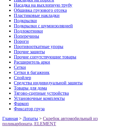
Насадка на выхлопную трубу
Обшивка грузового отсека
Пластиковые накладки
Подкрылки
Подкрылки с шумоизоляцией
Подлокотники
Поперечины
Пороги
Противооткатные упоры
Прочие защиты
Прочие сопутствующие товары
Расширитель арки
Сетки
Сетки в багажник
Спойлер
Средства индивидуальной защиты
Товары для дома
Тягово-сцепные устройства
Установочные комплекты
Фаркоп
Фиксатор груза
Главная
>
Лопаты
>
Скребок автомобильный из
поликарбоната, ELEMENT