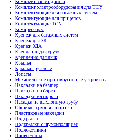
Комплект защит днища
Комплект электрооборудования для ТСУ
Комплектующие для багажных систем
Комплектующие для прицепов
Комплектующие ТСУ
Компрессоры
Крепеж для багажных систем
Крепеж для ЗК
Крепеж ЗДА
Крепление для грузов
Крепления для лыж
Крылья
Крылья грузовые
Лопаты
Механические противоугонные устройства
Накладки на бампер
Накладки на борта
Накладки на пороги
Насадка на выхлопную трубу
Обшивка грузового отсека
Пластиковые накладки
Подкрылки
Подкрылки с шумоизоляцией
Подлокотники
Поперечины