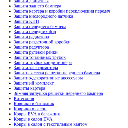
Защита двигателя
Защита заднего бампера
Защита картера и коробки переключения передач
Защита кислородного датчика
Защита КПП
Защита переднего бампера
Защита передних фар
Защита радиатора
Защита раздаточной коробки
Защита редуктора
Защита рулевой рейки
Защита топливных трубок
Защита трубок кондиционера
Защита электромотора
Защитная сетка решетки переднего бампера
Защитно-декоративные аксессуары
Защитный комплект
Защиты картера
Зимняя заглушка решетки переднего бампера
Категория
Коврики в багажник
Коврики в салон
Ковры EVA в багажник
Ковры в салон EVA
Ковры в салон с текстильным кантом