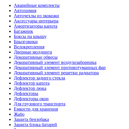
Аварийные комплекты
Автохимия
Авточехлы из экокожи
Аксессуары интерьера
Амортизаторы капота
Багажник
Боксы на крышу
Брызговики
Велокрепления
Дверные молдинги
Декоративные обвесы
Декоративный элемент воздухозаборника
Декоративный элемент противотуманных фар
Декоративный элемент решетки радиатора
Дефлектор заднего стекла
Дефлектор капота
Дефлектор люка
Дефлекторы
Дефлекторы окон
Для грузового транспорта
Емкости для хранения
Жабо
Защита бензобака
Защита блока батарей