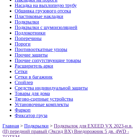
Насадка на выхлопную трубу
Обшивка грузового отсека
Пластиковые накладки
Подкрылки
Подкрылки с шумоизоляцией
Подлокотники
Поперечины
Пороги
Противооткатные упоры
Прочие защиты
Прочие сопутствующие товары
Расширитель арки
Сетки
Сетки в багажник
Спойлер
Средства индивидуальной защиты
Товары для дома
Тягово-сцепные устройства
Установочные комплекты
Фаркоп
Фиксатор груза
Главная
>
Подкрылки
>
Подкрылок для EXEED VX 2023-н.в.
(II) передний правый (Эксид ВХ) Внедорожник 5 дв. 4WD -
TOTEM