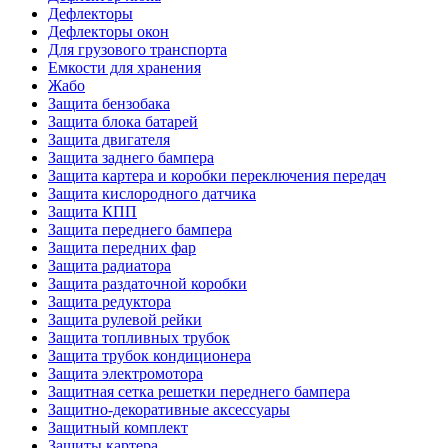
Дефлекторы
Дефлекторы окон
Для грузового транспорта
Емкости для хранения
Жабо
Защита бензобака
Защита блока батарей
Защита двигателя
Защита заднего бампера
Защита картера и коробки переключения передач
Защита кислородного датчика
Защита КПП
Защита переднего бампера
Защита передних фар
Защита радиатора
Защита раздаточной коробки
Защита редуктора
Защита рулевой рейки
Защита топливных трубок
Защита трубок кондиционера
Защита электромотора
Защитная сетка решетки переднего бампера
Защитно-декоративные аксессуары
Защитный комплект
Защиты картера