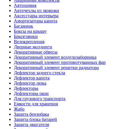
Аварийные комплекты
Автохимия
Авточехлы из экокожи
Аксессуары интерьера
Амортизаторы капота
Багажник
Боксы на крышу
Брызговики
Велокрепления
Дверные молдинги
Декоративные обвесы
Декоративный элемент воздухозаборника
Декоративный элемент противотуманных фар
Декоративный элемент решетки радиатора
Дефлектор заднего стекла
Дефлектор капота
Дефлектор люка
Дефлекторы
Дефлекторы окон
Для грузового транспорта
Емкости для хранения
Жабо
Защита бензобака
Защита блока батарей
Защита двигателя