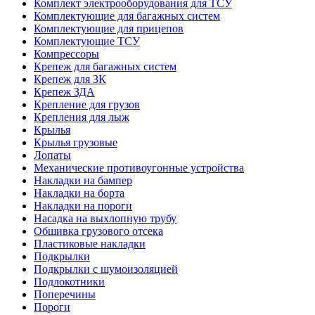
Комплект электрооборудования для ТСУ
Комплектующие для багажных систем
Комплектующие для прицепов
Комплектующие ТСУ
Компрессоры
Крепеж для багажных систем
Крепеж для ЗК
Крепеж ЗДА
Крепление для грузов
Крепления для лыж
Крылья
Крылья грузовые
Лопаты
Механические противоугонные устройства
Накладки на бампер
Накладки на борта
Накладки на пороги
Насадка на выхлопную трубу
Обшивка грузового отсека
Пластиковые накладки
Подкрылки
Подкрылки с шумоизоляцией
Подлокотники
Поперечины
Пороги