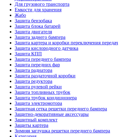
Для грузового транспорта
Емкости для хранения
Жабо
Защита бензобака
Защита блока батарей
Защита двигателя
Защита заднего бампера
Защита картера и коробки переключения передач
Защита кислородного датчика
Защита КПП
Защита переднего бампера
Защита передних фар
Защита радиатора
Защита раздаточной коробки
Защита редуктора
Защита рулевой рейки
Защита топливных трубок
Защита трубок кондиционера
Защита электромотора
Защитная сетка решетки переднего бампера
Защитно-декоративные аксессуары
Защитный комплект
Защиты картера
Зимняя заглушка решетки переднего бампера
Категория