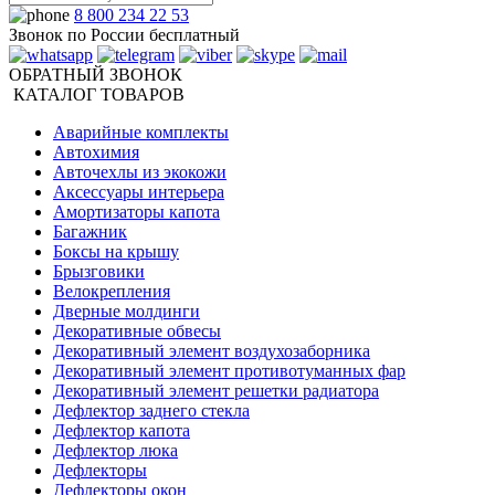
8 800 234 22 53
Звонок по России бесплатный
ОБРАТНЫЙ ЗВОНОК
КАТАЛОГ ТОВАРОВ
Аварийные комплекты
Автохимия
Авточехлы из экокожи
Аксессуары интерьера
Амортизаторы капота
Багажник
Боксы на крышу
Брызговики
Велокрепления
Дверные молдинги
Декоративные обвесы
Декоративный элемент воздухозаборника
Декоративный элемент противотуманных фар
Декоративный элемент решетки радиатора
Дефлектор заднего стекла
Дефлектор капота
Дефлектор люка
Дефлекторы
Дефлекторы окон