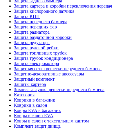
Защита заднего бампера
Защита картера и коробки переключения передач
Защита кислородного датчика
Защита КПП
Защита переднего бампера
Защита передних фар
Защита радиатора
Защита раздаточной коробки
Защита редуктора
Защита рулевой рейки
Защита топливных трубок
Защита трубок кондиционера
Защита электромотора
Защитная сетка решетки переднего бампера
Защитно-декоративные аксессуары
Защитный комплект
Защиты картера
Зимняя заглушка решетки переднего бампера
Категория
Коврики в багажник
Коврики в салон
Ковры EVA в багажник
Ковры в салон EVA
Ковры в салон с текстильным кантом
Комплект защит днища