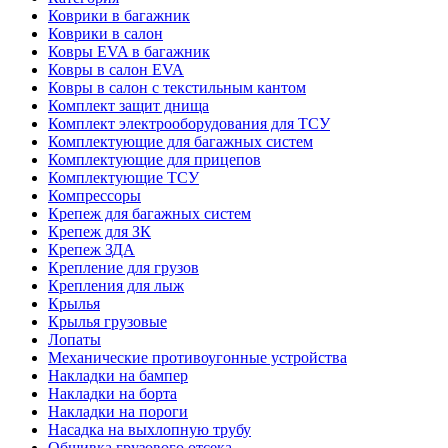
Коврики в багажник
Коврики в салон
Ковры EVA в багажник
Ковры в салон EVA
Ковры в салон с текстильным кантом
Комплект защит днища
Комплект электрооборудования для ТСУ
Комплектующие для багажных систем
Комплектующие для прицепов
Комплектующие ТСУ
Компрессоры
Крепеж для багажных систем
Крепеж для ЗК
Крепеж ЗДА
Крепление для грузов
Крепления для лыж
Крылья
Крылья грузовые
Лопаты
Механические противоугонные устройства
Накладки на бампер
Накладки на борта
Накладки на пороги
Насадка на выхлопную трубу
Обшивка грузового отсека