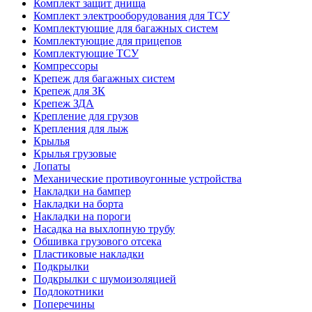
Комплект защит днища
Комплект электрооборудования для ТСУ
Комплектующие для багажных систем
Комплектующие для прицепов
Комплектующие ТСУ
Компрессоры
Крепеж для багажных систем
Крепеж для ЗК
Крепеж ЗДА
Крепление для грузов
Крепления для лыж
Крылья
Крылья грузовые
Лопаты
Механические противоугонные устройства
Накладки на бампер
Накладки на борта
Накладки на пороги
Насадка на выхлопную трубу
Обшивка грузового отсека
Пластиковые накладки
Подкрылки
Подкрылки с шумоизоляцией
Подлокотники
Поперечины