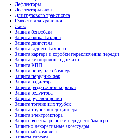
Дефлекторы
Дефлекторы окон
Для грузового транспорта
Емкости для хранения
Жабо
Защита бензобака
Защита блока батарей
Защита двигателя
Защита заднего бампера
Защита картера и коробки переключения передач
Защита кислородного датчика
Защита КПП
Защита переднего бампера
Защита передних фар
Защита радиатора
Защита раздаточной коробки
Защита редуктора
Защита рулевой рейки
Защита топливных трубок
Защита трубок кондиционера
Защита электромотора
Защитная сетка решетки переднего бампера
Защитно-декоративные аксессуары
Защитный комплект
Защиты картера