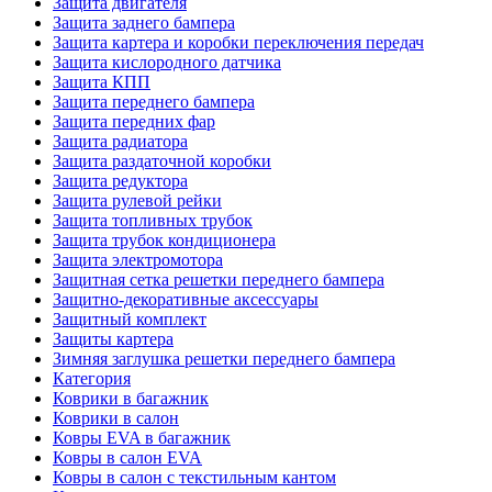
Защита двигателя
Защита заднего бампера
Защита картера и коробки переключения передач
Защита кислородного датчика
Защита КПП
Защита переднего бампера
Защита передних фар
Защита радиатора
Защита раздаточной коробки
Защита редуктора
Защита рулевой рейки
Защита топливных трубок
Защита трубок кондиционера
Защита электромотора
Защитная сетка решетки переднего бампера
Защитно-декоративные аксессуары
Защитный комплект
Защиты картера
Зимняя заглушка решетки переднего бампера
Категория
Коврики в багажник
Коврики в салон
Ковры EVA в багажник
Ковры в салон EVA
Ковры в салон с текстильным кантом