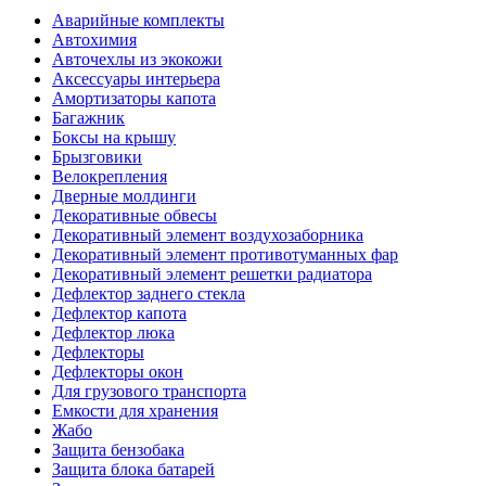
Аварийные комплекты
Автохимия
Авточехлы из экокожи
Аксессуары интерьера
Амортизаторы капота
Багажник
Боксы на крышу
Брызговики
Велокрепления
Дверные молдинги
Декоративные обвесы
Декоративный элемент воздухозаборника
Декоративный элемент противотуманных фар
Декоративный элемент решетки радиатора
Дефлектор заднего стекла
Дефлектор капота
Дефлектор люка
Дефлекторы
Дефлекторы окон
Для грузового транспорта
Емкости для хранения
Жабо
Защита бензобака
Защита блока батарей