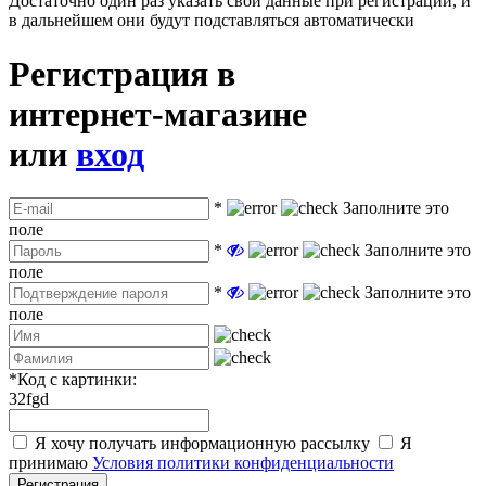
Достаточно один раз указать свои данные при регистрации, и
в дальнейшем они будут подставляться автоматически
Регистрация в
интернет-магазине
или
вход
*
Заполните это
поле
*
Заполните это
поле
*
Заполните это
поле
*
Код с картинки:
32fgd
Я хочу получать информационную рассылку
Я
принимаю
Условия политики конфиденциальности
Регистрация