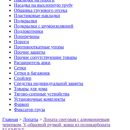
Насадка на выхлопную трубу
Обшивка грузового отсека
Пластиковые накладки
Подкрылки
Подкрылки с шумоизоляцией
Подлокотники
Поперечины
Пороги
Противооткатные упоры
Прочие защиты
Прочие сопутствующие товары
Расширитель арки
Сетки
Сетки в багажник
Спойлер
Средства индивидуальной защиты
Товары для дома
Тягово-сцепные устройства
Установочные комплекты
Фаркоп
Фиксатор груза
Главная
>
Лопаты
>
Лопата снеговая с алюминиевым
черенком, V-образной ручкой, ковш из поликарбоната
ELEMENT