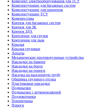
Комплект электрооборудования для ТСУ
Комплектующие для багажных систем
Комплектующие для прицепов
Комплектующие ТСУ
Компрессоры
Крепеж для багажных систем
Крепеж для ЗК
Крепеж ЗДА
Крепление для грузов
Крепления для лыж
Крылья
Крылья грузовые
Лопаты
Механические противоугонные устройства
Накладки на бампер
Накладки на борта
Накладки на пороги
Насадка на выхлопную трубу
Обшивка грузового отсека
Пластиковые накладки
Подкрылки
Подкрылки с шумоизоляцией
Подлокотники
Поперечины
Пороги