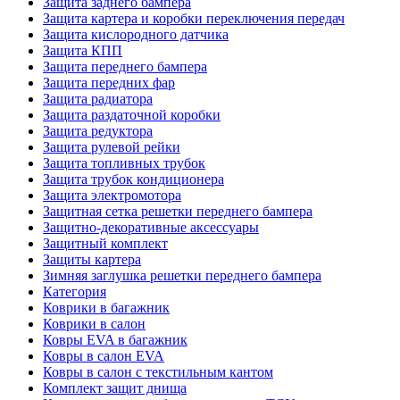
Защита заднего бампера
Защита картера и коробки переключения передач
Защита кислородного датчика
Защита КПП
Защита переднего бампера
Защита передних фар
Защита радиатора
Защита раздаточной коробки
Защита редуктора
Защита рулевой рейки
Защита топливных трубок
Защита трубок кондиционера
Защита электромотора
Защитная сетка решетки переднего бампера
Защитно-декоративные аксессуары
Защитный комплект
Защиты картера
Зимняя заглушка решетки переднего бампера
Категория
Коврики в багажник
Коврики в салон
Ковры EVA в багажник
Ковры в салон EVA
Ковры в салон с текстильным кантом
Комплект защит днища