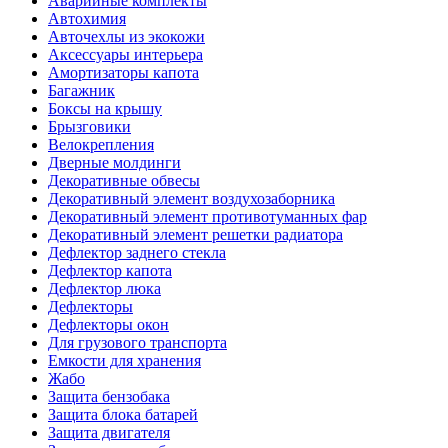
Аварийные комплекты
Автохимия
Авточехлы из экокожи
Аксессуары интерьера
Амортизаторы капота
Багажник
Боксы на крышу
Брызговики
Велокрепления
Дверные молдинги
Декоративные обвесы
Декоративный элемент воздухозаборника
Декоративный элемент противотуманных фар
Декоративный элемент решетки радиатора
Дефлектор заднего стекла
Дефлектор капота
Дефлектор люка
Дефлекторы
Дефлекторы окон
Для грузового транспорта
Емкости для хранения
Жабо
Защита бензобака
Защита блока батарей
Защита двигателя