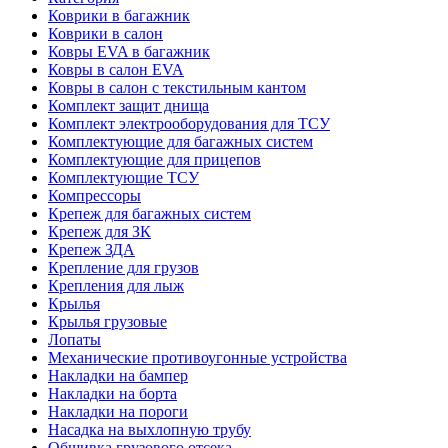
Коврики в багажник
Коврики в салон
Ковры EVA в багажник
Ковры в салон EVA
Ковры в салон с текстильным кантом
Комплект защит днища
Комплект электрооборудования для ТСУ
Комплектующие для багажных систем
Комплектующие для прицепов
Комплектующие ТСУ
Компрессоры
Крепеж для багажных систем
Крепеж для ЗК
Крепеж ЗДА
Крепление для грузов
Крепления для лыж
Крылья
Крылья грузовые
Лопаты
Механические противоугонные устройства
Накладки на бампер
Накладки на борта
Накладки на пороги
Насадка на выхлопную трубу
Обшивка грузового отсека