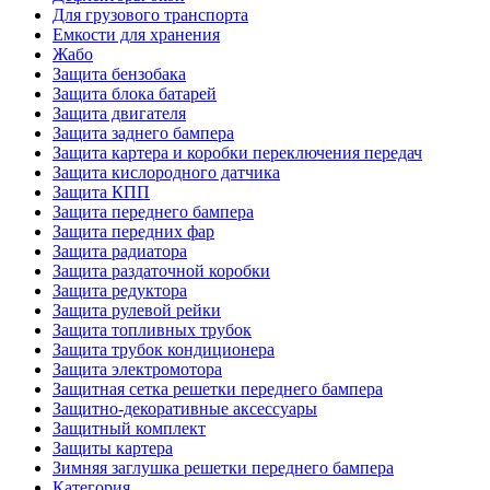
Для грузового транспорта
Емкости для хранения
Жабо
Защита бензобака
Защита блока батарей
Защита двигателя
Защита заднего бампера
Защита картера и коробки переключения передач
Защита кислородного датчика
Защита КПП
Защита переднего бампера
Защита передних фар
Защита радиатора
Защита раздаточной коробки
Защита редуктора
Защита рулевой рейки
Защита топливных трубок
Защита трубок кондиционера
Защита электромотора
Защитная сетка решетки переднего бампера
Защитно-декоративные аксессуары
Защитный комплект
Защиты картера
Зимняя заглушка решетки переднего бампера
Категория