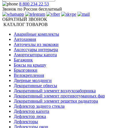
8 800 234 22 53
Звонок по России бесплатный
ОБРАТНЫЙ ЗВОНОК
КАТАЛОГ ТОВАРОВ
Аварийные комплекты
Автохимия
Авточехлы из экокожи
Аксессуары интерьера
Амортизаторы капота
Багажник
Боксы на крышу
Брызговики
Велокрепления
Дверные молдинги
Декоративные обвесы
Декоративный элемент воздухозаборника
Декоративный элемент противотуманных фар
Декоративный элемент решетки радиатора
Дефлектор заднего стекла
Дефлектор капота
Дефлектор люка
Дефлекторы
Дефлекторы окон