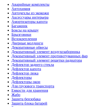
Аварийные комплекты
Автохимия
Авточехлы из экокожи
Аксессуары интерьера
Амортизаторы капота
Багажник
Боксы на крышу
Брызговики
Велокрепления
Дверные молдинги
Декоративные обвесы
Декоративный элемент воздухозаборника
Декоративный элемент противотуманных фар
Декоративный элемент решетки радиатора
Дефлектор заднего стекла
Дефлектор капота
Дефлектор люка
Дефлекторы
Дефлекторы окон
Для грузового транспорта
Емкости для хранения
Жабо
Защита бензобака
Защита блока батарей