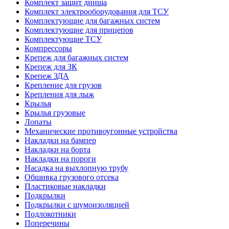
Комплект защит днища
Комплект электрооборудования для ТСУ
Комплектующие для багажных систем
Комплектующие для прицепов
Комплектующие ТСУ
Компрессоры
Крепеж для багажных систем
Крепеж для ЗК
Крепеж ЗДА
Крепление для грузов
Крепления для лыж
Крылья
Крылья грузовые
Лопаты
Механические противоугонные устройства
Накладки на бампер
Накладки на борта
Накладки на пороги
Насадка на выхлопную трубу
Обшивка грузового отсека
Пластиковые накладки
Подкрылки
Подкрылки с шумоизоляцией
Подлокотники
Поперечины