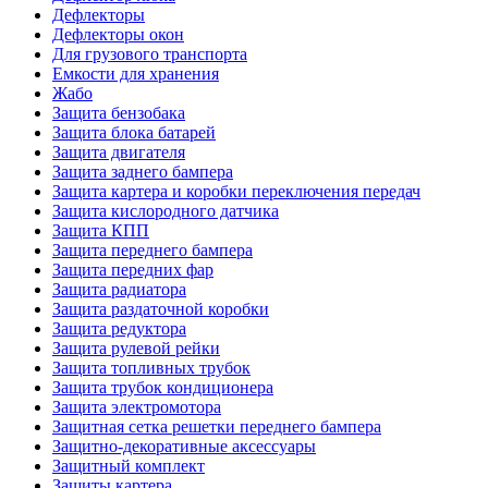
Дефлекторы
Дефлекторы окон
Для грузового транспорта
Емкости для хранения
Жабо
Защита бензобака
Защита блока батарей
Защита двигателя
Защита заднего бампера
Защита картера и коробки переключения передач
Защита кислородного датчика
Защита КПП
Защита переднего бампера
Защита передних фар
Защита радиатора
Защита раздаточной коробки
Защита редуктора
Защита рулевой рейки
Защита топливных трубок
Защита трубок кондиционера
Защита электромотора
Защитная сетка решетки переднего бампера
Защитно-декоративные аксессуары
Защитный комплект
Защиты картера