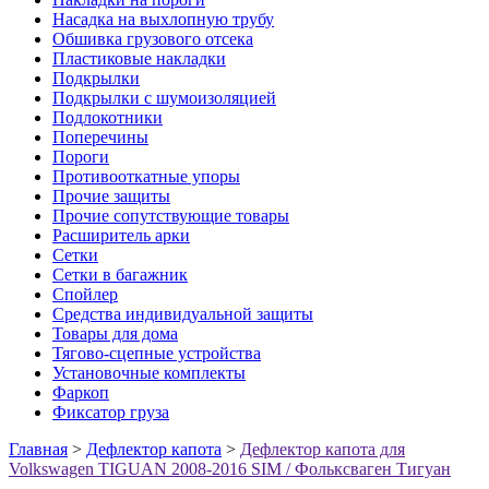
Насадка на выхлопную трубу
Обшивка грузового отсека
Пластиковые накладки
Подкрылки
Подкрылки с шумоизоляцией
Подлокотники
Поперечины
Пороги
Противооткатные упоры
Прочие защиты
Прочие сопутствующие товары
Расширитель арки
Сетки
Сетки в багажник
Спойлер
Средства индивидуальной защиты
Товары для дома
Тягово-сцепные устройства
Установочные комплекты
Фаркоп
Фиксатор груза
Главная
>
Дефлектор капота
>
Дефлектор капота для
Volkswagen TIGUAN 2008-2016 SIM / Фольксваген Тигуан