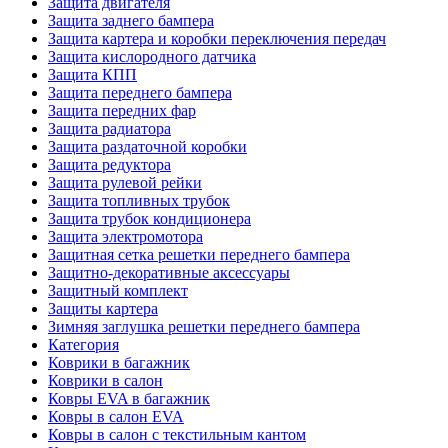
Защита двигателя
Защита заднего бампера
Защита картера и коробки переключения передач
Защита кислородного датчика
Защита КПП
Защита переднего бампера
Защита передних фар
Защита радиатора
Защита раздаточной коробки
Защита редуктора
Защита рулевой рейки
Защита топливных трубок
Защита трубок кондиционера
Защита электромотора
Защитная сетка решетки переднего бампера
Защитно-декоративные аксессуары
Защитный комплект
Защиты картера
Зимняя заглушка решетки переднего бампера
Категория
Коврики в багажник
Коврики в салон
Ковры EVA в багажник
Ковры в салон EVA
Ковры в салон с текстильным кантом