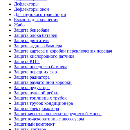
Дефлекторы
Дефлекторы окон
Для грузового транспорта
Емкости для хранения
Жабо
Защита бензобака
Защита блока батарей
Защита двигателя
Защита заднего бампера
Защита картера и коробки переключения передач
Защита кислородного датчика
Защита КПП
Защита переднего бампера
Защита передних фар
Защита радиатора
Защита раздаточной коробки
Защита редуктора
Защита рулевой рейки
Защита топливных трубок
Защита трубок кондиционера
Защита электромотора
Защитная сетка решетки переднего бампера
Защитно-декоративные аксессуары
Защитный комплект
Защиты картера