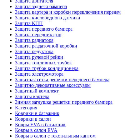
Защита двигателя
Защита заднего бампера
Защита картера и коробки переключения передач
Защита кислородного датчика
Защита КПП
Защита переднего бампера
Защита передних фар
Защита радиатора
Защита раздаточной коробки
Защита редуктора
Защита рулевой рейки
Защита топливных трубок
Защита трубок кондиционера
Защита электромотора
Защитная сетка решетки переднего бампера
Защитно-декоративные аксессуары
Защитный комплект
Защиты картера
Зимняя заглушка решетки переднего бампера
Категория
Коврики в багажник
Коврики в салон
Ковры EVA в багажник
Ковры в салон EVA
Ковры в салон с текстильным кантом