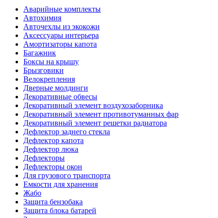
Аварийные комплекты
Автохимия
Авточехлы из экокожи
Аксессуары интерьера
Амортизаторы капота
Багажник
Боксы на крышу
Брызговики
Велокрепления
Дверные молдинги
Декоративные обвесы
Декоративный элемент воздухозаборника
Декоративный элемент противотуманных фар
Декоративный элемент решетки радиатора
Дефлектор заднего стекла
Дефлектор капота
Дефлектор люка
Дефлекторы
Дефлекторы окон
Для грузового транспорта
Емкости для хранения
Жабо
Защита бензобака
Защита блока батарей