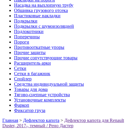
Насадка на выхлопную трубу
Обшивка грузового отсека
Пластиковые накладки
Подкрылки
Подкрылки с шумоизоляцией
Подлокотники
Поперечины
Пороги
Противооткатные упоры
Прочие защиты
Прочие сопутствующие товары
Расширитель арки
Сетки
Сетки в багажник
Спойлер
Средства индивидуальной защиты
Товары для дома
Тягово-сцепные устройства
Установочные комплекты
Фаркоп
Фиксатор груза
Главная
>
Дефлектор капота
>
Дефлектор капота для Renault
Duster, 2017-, темный / Рено Дастер