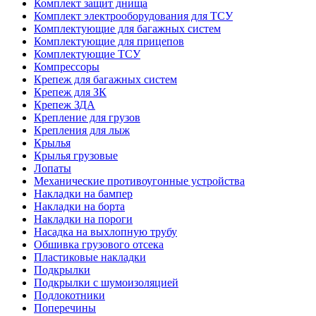
Комплект защит днища
Комплект электрооборудования для ТСУ
Комплектующие для багажных систем
Комплектующие для прицепов
Комплектующие ТСУ
Компрессоры
Крепеж для багажных систем
Крепеж для ЗК
Крепеж ЗДА
Крепление для грузов
Крепления для лыж
Крылья
Крылья грузовые
Лопаты
Механические противоугонные устройства
Накладки на бампер
Накладки на борта
Накладки на пороги
Насадка на выхлопную трубу
Обшивка грузового отсека
Пластиковые накладки
Подкрылки
Подкрылки с шумоизоляцией
Подлокотники
Поперечины