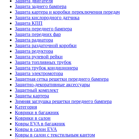
Защита двигателя
Защита заднего бампера
Защита картера и коробки переключения передач
Защита кислородного датчика
Защита КПП
Защита переднего бампера
Защита передних фар
Защита радиатора
Защита раздаточной коробки
Защита редуктора
Защита рулевой рейки
Защита топливных трубок
Защита трубок кондиционера
Защита электромотора
Защитная сетка решетки переднего бампера
Защитно-декоративные аксессуары
Защитный комплект
Защиты картера
Зимняя заглушка решетки переднего бампера
Категория
Коврики в багажник
Коврики в салон
Ковры EVA в багажник
Ковры в салон EVA
Ковры в салон с текстильным кантом