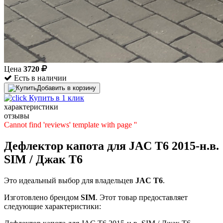
Цена
3720
Есть в наличии
Добавить в корзину
Купить в 1 клик
характеристики
отзывы
Cannot find 'reviews' template with page ''
Дефлектор капота для JAC T6 2015-н.в.
SIM / Джак Т6
Это идеальный выбор для владельцев
JAC
T6
.
Изготовлено брендом
SIM
. Этот товар предоставляет
следующие характеристики: