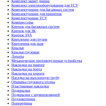
Комплект защит днища
Комплект электрооборудования для ТСУ
Комплектующие для багажных систем
Комплектующие для прицепов
Комплектующие ТСУ
Компрессоры
Крепеж для багажных систем
Крепеж для ЗК
Крепеж ЗДА
Крепление для грузов
Крепления для лыж
Крылья
Крылья грузовые
Лопаты
Механические противоугонные устройства
Накладки на бампер
Накладки на борта
Накладки на пороги
Насадка на выхлопную трубу
Обшивка грузового отсека
Пластиковые накладки
Подкрылки
Подкрылки с шумоизоляцией
Подлокотники
Поперечины