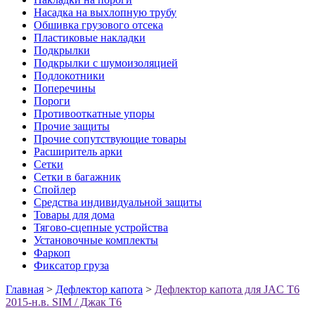
Насадка на выхлопную трубу
Обшивка грузового отсека
Пластиковые накладки
Подкрылки
Подкрылки с шумоизоляцией
Подлокотники
Поперечины
Пороги
Противооткатные упоры
Прочие защиты
Прочие сопутствующие товары
Расширитель арки
Сетки
Сетки в багажник
Спойлер
Средства индивидуальной защиты
Товары для дома
Тягово-сцепные устройства
Установочные комплекты
Фаркоп
Фиксатор груза
Главная
>
Дефлектор капота
>
Дефлектор капота для JAC T6
2015-н.в. SIM / Джак Т6