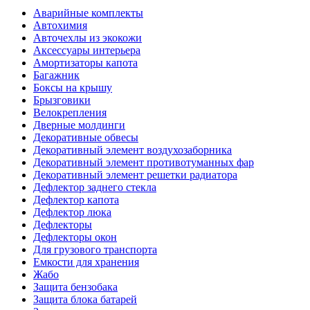
Аварийные комплекты
Автохимия
Авточехлы из экокожи
Аксессуары интерьера
Амортизаторы капота
Багажник
Боксы на крышу
Брызговики
Велокрепления
Дверные молдинги
Декоративные обвесы
Декоративный элемент воздухозаборника
Декоративный элемент противотуманных фар
Декоративный элемент решетки радиатора
Дефлектор заднего стекла
Дефлектор капота
Дефлектор люка
Дефлекторы
Дефлекторы окон
Для грузового транспорта
Емкости для хранения
Жабо
Защита бензобака
Защита блока батарей