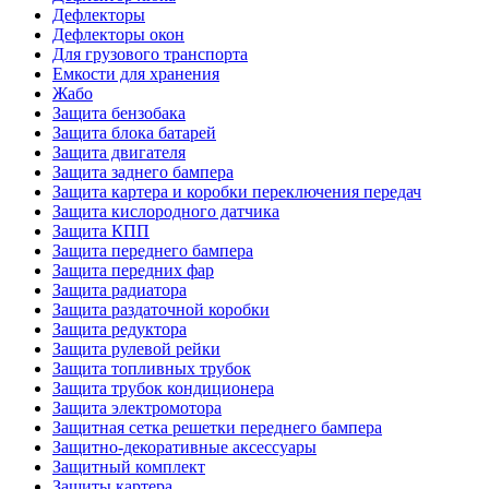
Дефлекторы
Дефлекторы окон
Для грузового транспорта
Емкости для хранения
Жабо
Защита бензобака
Защита блока батарей
Защита двигателя
Защита заднего бампера
Защита картера и коробки переключения передач
Защита кислородного датчика
Защита КПП
Защита переднего бампера
Защита передних фар
Защита радиатора
Защита раздаточной коробки
Защита редуктора
Защита рулевой рейки
Защита топливных трубок
Защита трубок кондиционера
Защита электромотора
Защитная сетка решетки переднего бампера
Защитно-декоративные аксессуары
Защитный комплект
Защиты картера