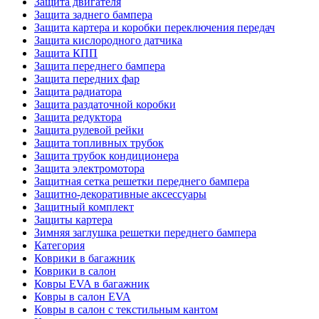
Защита двигателя
Защита заднего бампера
Защита картера и коробки переключения передач
Защита кислородного датчика
Защита КПП
Защита переднего бампера
Защита передних фар
Защита радиатора
Защита раздаточной коробки
Защита редуктора
Защита рулевой рейки
Защита топливных трубок
Защита трубок кондиционера
Защита электромотора
Защитная сетка решетки переднего бампера
Защитно-декоративные аксессуары
Защитный комплект
Защиты картера
Зимняя заглушка решетки переднего бампера
Категория
Коврики в багажник
Коврики в салон
Ковры EVA в багажник
Ковры в салон EVA
Ковры в салон с текстильным кантом