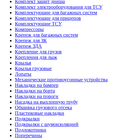
Комплект защит днища
Комплект электрооборудования для ТСУ
Комплектующие для багажных систем
Комплектующие для прицепов
Комплектующие ТСУ
Компрессоры
Крепеж для багажных систем
Крепеж для ЗК
Крепеж ЗДА
Крепление для грузов
Крепления для лыж
Крылья
Крылья грузовые
Лопаты
Механические противоугонные устройства
Накладки на бампер
Накладки на борта
Накладки на пороги
Насадка на выхлопную трубу
Обшивка грузового отсека
Пластиковые накладки
Подкрылки
Подкрылки с шумоизоляцией
Подлокотники
Поперечины