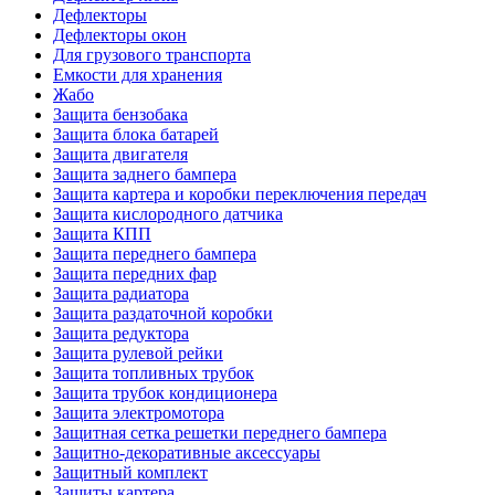
Дефлекторы
Дефлекторы окон
Для грузового транспорта
Емкости для хранения
Жабо
Защита бензобака
Защита блока батарей
Защита двигателя
Защита заднего бампера
Защита картера и коробки переключения передач
Защита кислородного датчика
Защита КПП
Защита переднего бампера
Защита передних фар
Защита радиатора
Защита раздаточной коробки
Защита редуктора
Защита рулевой рейки
Защита топливных трубок
Защита трубок кондиционера
Защита электромотора
Защитная сетка решетки переднего бампера
Защитно-декоративные аксессуары
Защитный комплект
Защиты картера