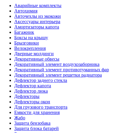
Аварийные комплекты
Автохимия
Авточехлы из экокожи
Аксессуары интерьера
Амортизаторы капота
Багажник
Боксы на крышу
Брызговики
Велокрепления
Дверные молдинги
Декоративные обвесы
Декоративный элемент воздухозаборника
Декоративный элемент противотуманных фар
Декоративный элемент решетки радиатора
Дефлектор заднего стекла
Дефлектор капота
Дефлектор люка
Дефлекторы
Дефлекторы окон
Для грузового транспорта
Емкости для хранения
Жабо
Защита бензобака
Защита блока батарей