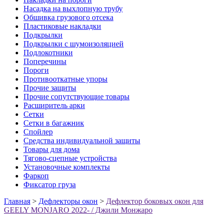
Насадка на выхлопную трубу
Обшивка грузового отсека
Пластиковые накладки
Подкрылки
Подкрылки с шумоизоляцией
Подлокотники
Поперечины
Пороги
Противооткатные упоры
Прочие защиты
Прочие сопутствующие товары
Расширитель арки
Сетки
Сетки в багажник
Спойлер
Средства индивидуальной защиты
Товары для дома
Тягово-сцепные устройства
Установочные комплекты
Фаркоп
Фиксатор груза
Главная
>
Дефлекторы окон
>
Дефлектор боковых окон для
GEELY MONJARO 2022- / Джили Монжаро