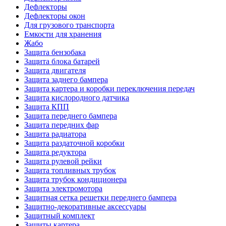
Дефлекторы
Дефлекторы окон
Для грузового транспорта
Емкости для хранения
Жабо
Защита бензобака
Защита блока батарей
Защита двигателя
Защита заднего бампера
Защита картера и коробки переключения передач
Защита кислородного датчика
Защита КПП
Защита переднего бампера
Защита передних фар
Защита радиатора
Защита раздаточной коробки
Защита редуктора
Защита рулевой рейки
Защита топливных трубок
Защита трубок кондиционера
Защита электромотора
Защитная сетка решетки переднего бампера
Защитно-декоративные аксессуары
Защитный комплект
Защиты картера