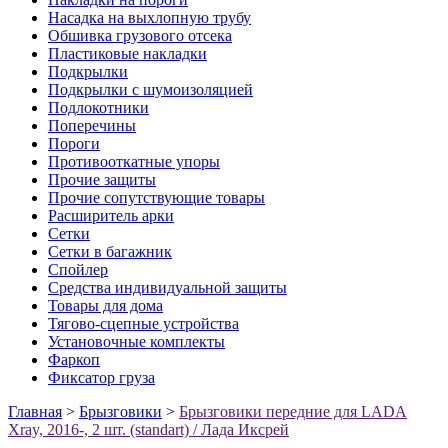
Насадка на выхлопную трубу
Обшивка грузового отсека
Пластиковые накладки
Подкрылки
Подкрылки с шумоизоляцией
Подлокотники
Поперечины
Пороги
Противооткатные упоры
Прочие защиты
Прочие сопутствующие товары
Расширитель арки
Сетки
Сетки в багажник
Спойлер
Средства индивидуальной защиты
Товары для дома
Тягово-сцепные устройства
Установочные комплекты
Фаркоп
Фиксатор груза
Главная
>
Брызговики
>
Брызговики передние для LADA
Xray, 2016-, 2 шт. (standart) / Лада Иксрей