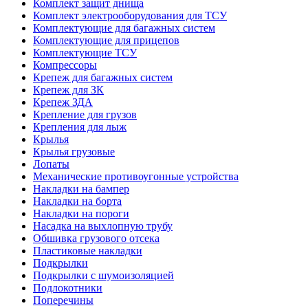
Комплект защит днища
Комплект электрооборудования для ТСУ
Комплектующие для багажных систем
Комплектующие для прицепов
Комплектующие ТСУ
Компрессоры
Крепеж для багажных систем
Крепеж для ЗК
Крепеж ЗДА
Крепление для грузов
Крепления для лыж
Крылья
Крылья грузовые
Лопаты
Механические противоугонные устройства
Накладки на бампер
Накладки на борта
Накладки на пороги
Насадка на выхлопную трубу
Обшивка грузового отсека
Пластиковые накладки
Подкрылки
Подкрылки с шумоизоляцией
Подлокотники
Поперечины