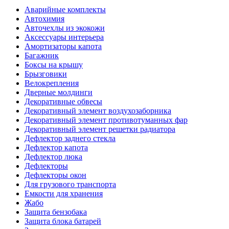
Аварийные комплекты
Автохимия
Авточехлы из экокожи
Аксессуары интерьера
Амортизаторы капота
Багажник
Боксы на крышу
Брызговики
Велокрепления
Дверные молдинги
Декоративные обвесы
Декоративный элемент воздухозаборника
Декоративный элемент противотуманных фар
Декоративный элемент решетки радиатора
Дефлектор заднего стекла
Дефлектор капота
Дефлектор люка
Дефлекторы
Дефлекторы окон
Для грузового транспорта
Емкости для хранения
Жабо
Защита бензобака
Защита блока батарей