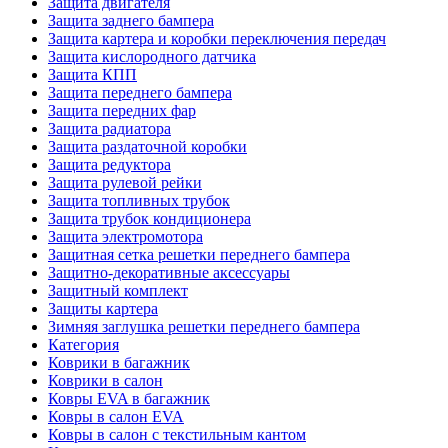
Защита двигателя
Защита заднего бампера
Защита картера и коробки переключения передач
Защита кислородного датчика
Защита КПП
Защита переднего бампера
Защита передних фар
Защита радиатора
Защита раздаточной коробки
Защита редуктора
Защита рулевой рейки
Защита топливных трубок
Защита трубок кондиционера
Защита электромотора
Защитная сетка решетки переднего бампера
Защитно-декоративные аксессуары
Защитный комплект
Защиты картера
Зимняя заглушка решетки переднего бампера
Категория
Коврики в багажник
Коврики в салон
Ковры EVA в багажник
Ковры в салон EVA
Ковры в салон с текстильным кантом