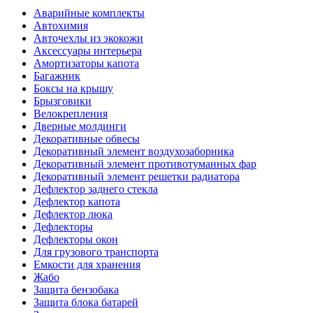
Аварийные комплекты
Автохимия
Авточехлы из экокожи
Аксессуары интерьера
Амортизаторы капота
Багажник
Боксы на крышу
Брызговики
Велокрепления
Дверные молдинги
Декоративные обвесы
Декоративный элемент воздухозаборника
Декоративный элемент противотуманных фар
Декоративный элемент решетки радиатора
Дефлектор заднего стекла
Дефлектор капота
Дефлектор люка
Дефлекторы
Дефлекторы окон
Для грузового транспорта
Емкости для хранения
Жабо
Защита бензобака
Защита блока батарей