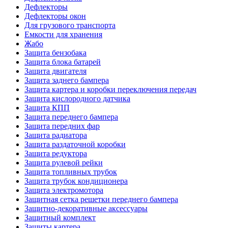
Дефлекторы
Дефлекторы окон
Для грузового транспорта
Емкости для хранения
Жабо
Защита бензобака
Защита блока батарей
Защита двигателя
Защита заднего бампера
Защита картера и коробки переключения передач
Защита кислородного датчика
Защита КПП
Защита переднего бампера
Защита передних фар
Защита радиатора
Защита раздаточной коробки
Защита редуктора
Защита рулевой рейки
Защита топливных трубок
Защита трубок кондиционера
Защита электромотора
Защитная сетка решетки переднего бампера
Защитно-декоративные аксессуары
Защитный комплект
Защиты картера