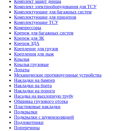
Комплект защит днища
Комплект электрооборудования для ТСУ
Комплектующие для багажных систем
Комплектующие для прицепов
Комплектующие ТСУ
Компрессоры
Крепеж для багажных систем
Крепеж для ЗК
Крепеж ЗДА
Крепление для грузов
Крепления для лыж
Крылья
Крылья грузовые
Лопаты
Механические противоугонные устройства
Накладки на бампер
Накладки на борта
Накладки на пороги
Насадка на выхлопную трубу
Обшивка грузового отсека
Пластиковые накладки
Подкрылки
Подкрылки с шумоизоляцией
Подлокотники
Поперечины