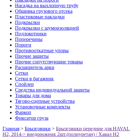
Насадка на выхлопную трубу
Обшивка грузового отсека
Пластиковые накладки
Подкрылки
Подкрылки с шумоизоляцией
Подлокотники
Поперечины
Пороги
Противооткатные упоры
Прочие защиты
Прочие сопутствующие товары
Расширитель арки
Сетки
Сетки в багажник
Спойлер
Средства индивидуальной защиты
Товары для дома
Тягово-сцепные устройства
Установочные комплекты
Фаркоп
Фиксатор груза
Главная
>
Брызговики
>
Брызговики передние для HAVAL
H2, 2014-> внедорожник 2шт.(полиуретан) / Хавал Н2