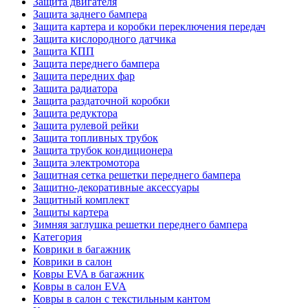
Защита двигателя
Защита заднего бампера
Защита картера и коробки переключения передач
Защита кислородного датчика
Защита КПП
Защита переднего бампера
Защита передних фар
Защита радиатора
Защита раздаточной коробки
Защита редуктора
Защита рулевой рейки
Защита топливных трубок
Защита трубок кондиционера
Защита электромотора
Защитная сетка решетки переднего бампера
Защитно-декоративные аксессуары
Защитный комплект
Защиты картера
Зимняя заглушка решетки переднего бампера
Категория
Коврики в багажник
Коврики в салон
Ковры EVA в багажник
Ковры в салон EVA
Ковры в салон с текстильным кантом