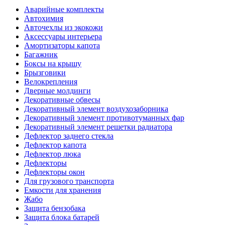
Аварийные комплекты
Автохимия
Авточехлы из экокожи
Аксессуары интерьера
Амортизаторы капота
Багажник
Боксы на крышу
Брызговики
Велокрепления
Дверные молдинги
Декоративные обвесы
Декоративный элемент воздухозаборника
Декоративный элемент противотуманных фар
Декоративный элемент решетки радиатора
Дефлектор заднего стекла
Дефлектор капота
Дефлектор люка
Дефлекторы
Дефлекторы окон
Для грузового транспорта
Емкости для хранения
Жабо
Защита бензобака
Защита блока батарей