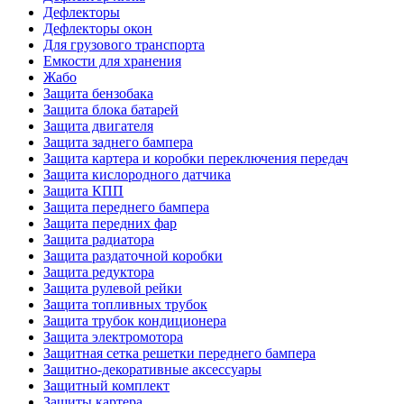
Дефлекторы
Дефлекторы окон
Для грузового транспорта
Емкости для хранения
Жабо
Защита бензобака
Защита блока батарей
Защита двигателя
Защита заднего бампера
Защита картера и коробки переключения передач
Защита кислородного датчика
Защита КПП
Защита переднего бампера
Защита передних фар
Защита радиатора
Защита раздаточной коробки
Защита редуктора
Защита рулевой рейки
Защита топливных трубок
Защита трубок кондиционера
Защита электромотора
Защитная сетка решетки переднего бампера
Защитно-декоративные аксессуары
Защитный комплект
Защиты картера