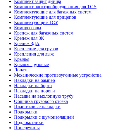
Комплект защит днища
Комплект электрооборудования для ТСУ
Комплектующие для багажных систем
Комплектующие для прицепов
Комплектующие ТСУ
Компрессоры
Крепеж для багажных систем
Крепеж для ЗК
Крепеж ЗДА
Крепление для грузов
Крепления для лыж
Крылья
Крылья грузовые
Лопаты
Механические противоугонные устройства
Накладки на бампер
Накладки на борта
Накладки на пороги
Насадка на выхлопную трубу
Обшивка грузового отсека
Пластиковые накладки
Подкрылки
Подкрылки с шумоизоляцией
Подлокотники
Поперечины