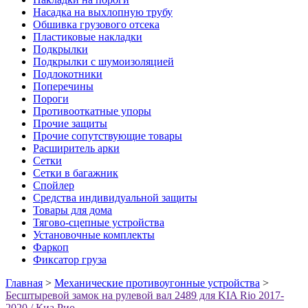
Насадка на выхлопную трубу
Обшивка грузового отсека
Пластиковые накладки
Подкрылки
Подкрылки с шумоизоляцией
Подлокотники
Поперечины
Пороги
Противооткатные упоры
Прочие защиты
Прочие сопутствующие товары
Расширитель арки
Сетки
Сетки в багажник
Спойлер
Средства индивидуальной защиты
Товары для дома
Тягово-сцепные устройства
Установочные комплекты
Фаркоп
Фиксатор груза
Главная
>
Механические противоугонные устройства
>
Бесштыревой замок на рулевой вал 2489 для KIA Rio 2017-
2020 / Киа Рио