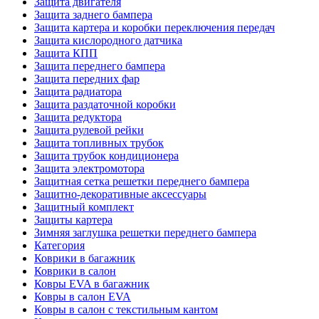
Защита двигателя
Защита заднего бампера
Защита картера и коробки переключения передач
Защита кислородного датчика
Защита КПП
Защита переднего бампера
Защита передних фар
Защита радиатора
Защита раздаточной коробки
Защита редуктора
Защита рулевой рейки
Защита топливных трубок
Защита трубок кондиционера
Защита электромотора
Защитная сетка решетки переднего бампера
Защитно-декоративные аксессуары
Защитный комплект
Защиты картера
Зимняя заглушка решетки переднего бампера
Категория
Коврики в багажник
Коврики в салон
Ковры EVA в багажник
Ковры в салон EVA
Ковры в салон с текстильным кантом