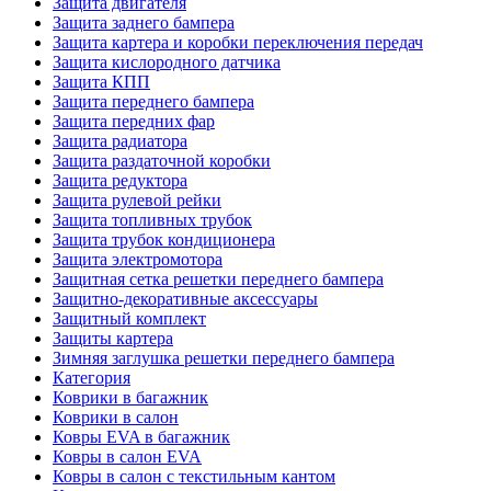
Защита двигателя
Защита заднего бампера
Защита картера и коробки переключения передач
Защита кислородного датчика
Защита КПП
Защита переднего бампера
Защита передних фар
Защита радиатора
Защита раздаточной коробки
Защита редуктора
Защита рулевой рейки
Защита топливных трубок
Защита трубок кондиционера
Защита электромотора
Защитная сетка решетки переднего бампера
Защитно-декоративные аксессуары
Защитный комплект
Защиты картера
Зимняя заглушка решетки переднего бампера
Категория
Коврики в багажник
Коврики в салон
Ковры EVA в багажник
Ковры в салон EVA
Ковры в салон с текстильным кантом