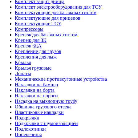
Комплект защит днища
Комплект электрооборудования для ТСУ
Комплектующие для багажных систем
Комплектующие для прицепов
Комплектующие ТСУ
Компрессоры
Крепеж для багажных систем
Крепеж для ЗК
Крепеж ЗДА
Крепление для грузов
Крепления для лыж
Крылья
Крылья грузовые
Лопаты
Механические противоугонные устройства
Накладки на бампер
Накладки на борта
Накладки на пороги
Насадка на выхлопную трубу
Обшивка грузового отсека
Пластиковые накладки
Подкрылки
Подкрылки с шумоизоляцией
Подлокотники
Поперечины