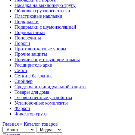
Насадка на выхлопную трубу
Обшивка грузового отсека
Пластиковые накладки
Подкрылки
Подкрылки с шумоизоляцией
Подлокотники
Поперечины
Пороги
Противооткатные упоры
Прочие защиты
Прочие сопутствующие товары
Расширитель арки
Сетки
Сетки в багажник
Спойлер
Средства индивидуальной защиты
Товары для дома
Тягово-сцепные устройства
Установочные комплекты
Фаркоп
Фиксатор груза
Главная
>
Каталог товаров