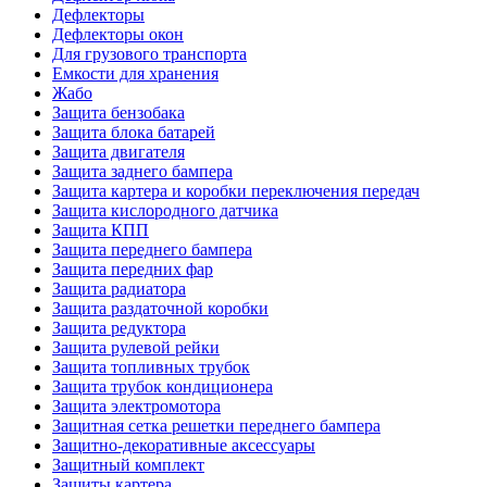
Дефлекторы
Дефлекторы окон
Для грузового транспорта
Емкости для хранения
Жабо
Защита бензобака
Защита блока батарей
Защита двигателя
Защита заднего бампера
Защита картера и коробки переключения передач
Защита кислородного датчика
Защита КПП
Защита переднего бампера
Защита передних фар
Защита радиатора
Защита раздаточной коробки
Защита редуктора
Защита рулевой рейки
Защита топливных трубок
Защита трубок кондиционера
Защита электромотора
Защитная сетка решетки переднего бампера
Защитно-декоративные аксессуары
Защитный комплект
Защиты картера