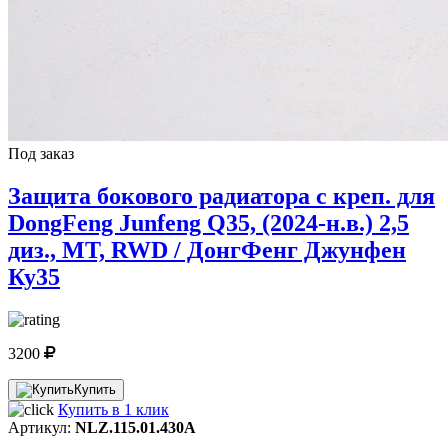
Под заказ
Защита бокового радиатора с креп. для
DongFeng Junfeng Q35, (2024-н.в.) 2,5
диз., MT, RWD / ДонгФенг Джунфен
Ку35
3200
Купить
Купить в 1 клик
Артикул:
NLZ.115.01.430A