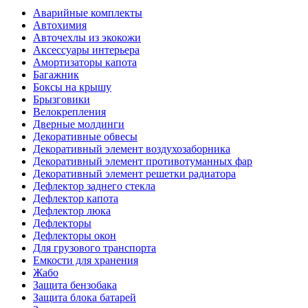
Аварийные комплекты
Автохимия
Авточехлы из экокожи
Аксессуары интерьера
Амортизаторы капота
Багажник
Боксы на крышу
Брызговики
Велокрепления
Дверные молдинги
Декоративные обвесы
Декоративный элемент воздухозаборника
Декоративный элемент противотуманных фар
Декоративный элемент решетки радиатора
Дефлектор заднего стекла
Дефлектор капота
Дефлектор люка
Дефлекторы
Дефлекторы окон
Для грузового транспорта
Емкости для хранения
Жабо
Защита бензобака
Защита блока батарей