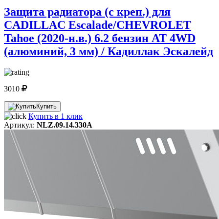
Защита радиатора (с креп.) для
CADILLAC Escalade/CHEVROLET
Tahoe (2020-н.в.) 6.2 бензин AT 4WD
(алюминий, 3 мм) / Кадиллак Эскалейд
3010
Купить
Купить в 1 клик
Артикул:
NLZ.09.14.330A