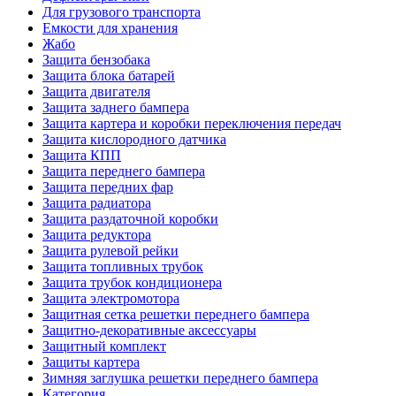
Для грузового транспорта
Емкости для хранения
Жабо
Защита бензобака
Защита блока батарей
Защита двигателя
Защита заднего бампера
Защита картера и коробки переключения передач
Защита кислородного датчика
Защита КПП
Защита переднего бампера
Защита передних фар
Защита радиатора
Защита раздаточной коробки
Защита редуктора
Защита рулевой рейки
Защита топливных трубок
Защита трубок кондиционера
Защита электромотора
Защитная сетка решетки переднего бампера
Защитно-декоративные аксессуары
Защитный комплект
Защиты картера
Зимняя заглушка решетки переднего бампера
Категория