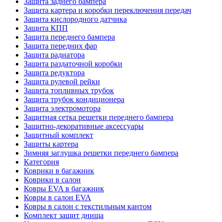
Защита заднего бампера
Защита картера и коробки переключения передач
Защита кислородного датчика
Защита КПП
Защита переднего бампера
Защита передних фар
Защита радиатора
Защита раздаточной коробки
Защита редуктора
Защита рулевой рейки
Защита топливных трубок
Защита трубок кондиционера
Защита электромотора
Защитная сетка решетки переднего бампера
Защитно-декоративные аксессуары
Защитный комплект
Защиты картера
Зимняя заглушка решетки переднего бампера
Категория
Коврики в багажник
Коврики в салон
Ковры EVA в багажник
Ковры в салон EVA
Ковры в салон с текстильным кантом
Комплект защит днища