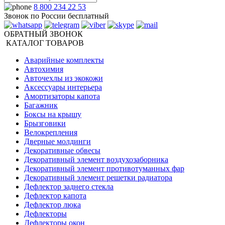
8 800 234 22 53
Звонок по России бесплатный
ОБРАТНЫЙ ЗВОНОК
КАТАЛОГ ТОВАРОВ
Аварийные комплекты
Автохимия
Авточехлы из экокожи
Аксессуары интерьера
Амортизаторы капота
Багажник
Боксы на крышу
Брызговики
Велокрепления
Дверные молдинги
Декоративные обвесы
Декоративный элемент воздухозаборника
Декоративный элемент противотуманных фар
Декоративный элемент решетки радиатора
Дефлектор заднего стекла
Дефлектор капота
Дефлектор люка
Дефлекторы
Дефлекторы окон