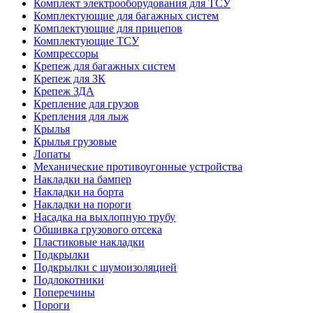
Комплект электрооборудования для ТСУ
Комплектующие для багажных систем
Комплектующие для прицепов
Комплектующие ТСУ
Компрессоры
Крепеж для багажных систем
Крепеж для ЗК
Крепеж ЗДА
Крепление для грузов
Крепления для лыж
Крылья
Крылья грузовые
Лопаты
Механические противоугонные устройства
Накладки на бампер
Накладки на борта
Накладки на пороги
Насадка на выхлопную трубу
Обшивка грузового отсека
Пластиковые накладки
Подкрылки
Подкрылки с шумоизоляцией
Подлокотники
Поперечины
Пороги