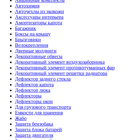
Аварийные комплекты
Автохимия
Авточехлы из экокожи
Аксессуары интерьера
Амортизаторы капота
Багажник
Боксы на крышу
Брызговики
Велокрепления
Дверные молдинги
Декоративные обвесы
Декоративный элемент воздухозаборника
Декоративный элемент противотуманных фар
Декоративный элемент решетки радиатора
Дефлектор заднего стекла
Дефлектор капота
Дефлектор люка
Дефлекторы
Дефлекторы окон
Для грузового транспорта
Емкости для хранения
Жабо
Защита бензобака
Защита блока батарей
Защита двигателя