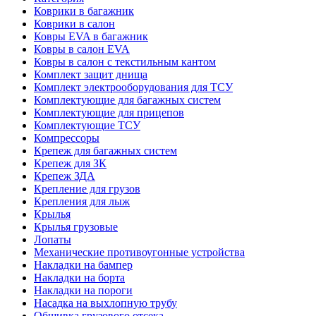
Коврики в багажник
Коврики в салон
Ковры EVA в багажник
Ковры в салон EVA
Ковры в салон с текстильным кантом
Комплект защит днища
Комплект электрооборудования для ТСУ
Комплектующие для багажных систем
Комплектующие для прицепов
Комплектующие ТСУ
Компрессоры
Крепеж для багажных систем
Крепеж для ЗК
Крепеж ЗДА
Крепление для грузов
Крепления для лыж
Крылья
Крылья грузовые
Лопаты
Механические противоугонные устройства
Накладки на бампер
Накладки на борта
Накладки на пороги
Насадка на выхлопную трубу
Обшивка грузового отсека