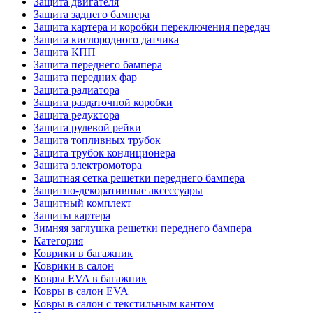
Защита двигателя
Защита заднего бампера
Защита картера и коробки переключения передач
Защита кислородного датчика
Защита КПП
Защита переднего бампера
Защита передних фар
Защита радиатора
Защита раздаточной коробки
Защита редуктора
Защита рулевой рейки
Защита топливных трубок
Защита трубок кондиционера
Защита электромотора
Защитная сетка решетки переднего бампера
Защитно-декоративные аксессуары
Защитный комплект
Защиты картера
Зимняя заглушка решетки переднего бампера
Категория
Коврики в багажник
Коврики в салон
Ковры EVA в багажник
Ковры в салон EVA
Ковры в салон с текстильным кантом