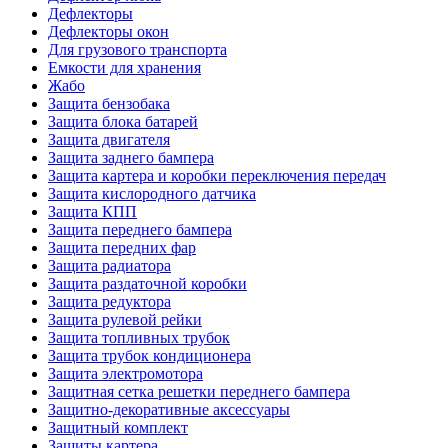
Дефлекторы
Дефлекторы окон
Для грузового транспорта
Емкости для хранения
Жабо
Защита бензобака
Защита блока батарей
Защита двигателя
Защита заднего бампера
Защита картера и коробки переключения передач
Защита кислородного датчика
Защита КПП
Защита переднего бампера
Защита передних фар
Защита радиатора
Защита раздаточной коробки
Защита редуктора
Защита рулевой рейки
Защита топливных трубок
Защита трубок кондиционера
Защита электромотора
Защитная сетка решетки переднего бампера
Защитно-декоративные аксессуары
Защитный комплект
Защиты картера