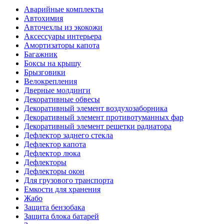
Аварийные комплекты
Автохимия
Авточехлы из экокожи
Аксессуары интерьера
Амортизаторы капота
Багажник
Боксы на крышу
Брызговики
Велокрепления
Дверные молдинги
Декоративные обвесы
Декоративный элемент воздухозаборника
Декоративный элемент противотуманных фар
Декоративный элемент решетки радиатора
Дефлектор заднего стекла
Дефлектор капота
Дефлектор люка
Дефлекторы
Дефлекторы окон
Для грузового транспорта
Емкости для хранения
Жабо
Защита бензобака
Защита блока батарей