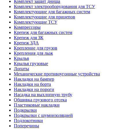
Комплект защит днища
Комплект электрооборудования для ТСУ
Комплектующие для багажных систем
Комплектующие для прицепов
Комплектующие ТСУ
Компрессоры
Крепеж для багажных систем
Крепеж для ЗК
Крепеж ЗДА
Крепление для грузов
Крепления для лыж
Крылья
Крылья грузовые
Лопаты
Механические противоугонные устройства
Накладки на бампер
Накладки на борта
Накладки на пороги
Насадка на выхлопную трубу
Обшивка грузового отсека
Пластиковые накладки
Подкрылки
Подкрылки с шумоизоляцией
Подлокотники
Поперечины