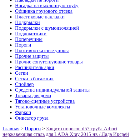
Насадка на выхлопную трубу
Обшивка грузового отсека
Пластиковые накладки
Подкрылки
Подкрылки с шумоизоляцией
Подлокотники
Поперечины
Пороги
Противооткатные упоры
Прочие защиты
Прочие сопутствующие товары
Расширитель арки
Сетки
Сетки в багажник
Спойлер
Средства индивидуальной защиты
Товары для дома
Тягово-сцепные устройства
Установочные комплекты
Фаркоп
Фиксатор груза
Главная
>
Пороги
>
Защита порогов d57 труба Arbori
нержавеющая сталь для LADA Xray 2015-нв / Лада Иксрей