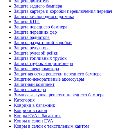
Защита двигателя
Защита заднего бампера
Защита картера и коробки переключения передач
Защита кислородного датчика
Защита КПП
Защита переднего бампера
Защита передних фар
Защита радиатора
Защита раздаточной коробки
Защита редуктора
Защита рулевой рейки
Защита топливных трубок
Защита трубок кондиционера
Защита электромотора
Защитная сетка решетки переднего бампера
Защитно-декоративные аксессуары
Защитный комплект
Защиты картера
Зимняя заглушка решетки переднего бампера
Категория
Коврики в багажник
Коврики в салон
Ковры EVA в багажник
Ковры в салон EVA
Ковры в салон с текстильным кантом