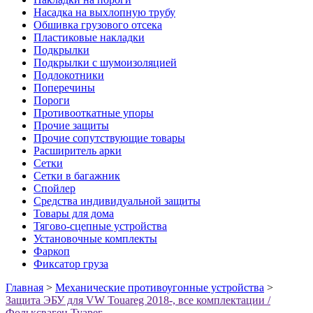
Насадка на выхлопную трубу
Обшивка грузового отсека
Пластиковые накладки
Подкрылки
Подкрылки с шумоизоляцией
Подлокотники
Поперечины
Пороги
Противооткатные упоры
Прочие защиты
Прочие сопутствующие товары
Расширитель арки
Сетки
Сетки в багажник
Спойлер
Средства индивидуальной защиты
Товары для дома
Тягово-сцепные устройства
Установочные комплекты
Фаркоп
Фиксатор груза
Главная
>
Механические противоугонные устройства
>
Защита ЭБУ для VW Touareg 2018-, все комплектации /
Фольксваген Туарег