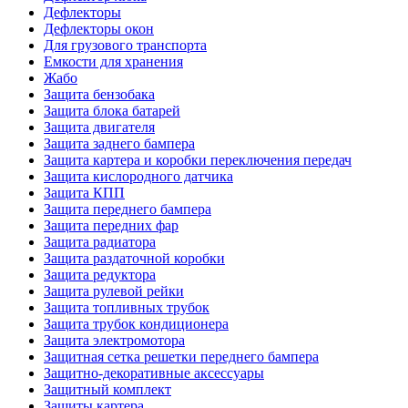
Дефлекторы
Дефлекторы окон
Для грузового транспорта
Емкости для хранения
Жабо
Защита бензобака
Защита блока батарей
Защита двигателя
Защита заднего бампера
Защита картера и коробки переключения передач
Защита кислородного датчика
Защита КПП
Защита переднего бампера
Защита передних фар
Защита радиатора
Защита раздаточной коробки
Защита редуктора
Защита рулевой рейки
Защита топливных трубок
Защита трубок кондиционера
Защита электромотора
Защитная сетка решетки переднего бампера
Защитно-декоративные аксессуары
Защитный комплект
Защиты картера