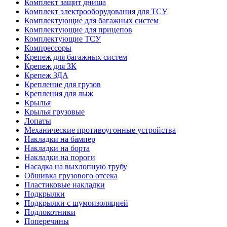
Комплект защит днища
Комплект электрооборудования для ТСУ
Комплектующие для багажных систем
Комплектующие для прицепов
Комплектующие ТСУ
Компрессоры
Крепеж для багажных систем
Крепеж для ЗК
Крепеж ЗДА
Крепление для грузов
Крепления для лыж
Крылья
Крылья грузовые
Лопаты
Механические противоугонные устройства
Накладки на бампер
Накладки на борта
Накладки на пороги
Насадка на выхлопную трубу
Обшивка грузового отсека
Пластиковые накладки
Подкрылки
Подкрылки с шумоизоляцией
Подлокотники
Поперечины