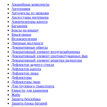
Аварийные комплекты
Автохимия
Авточехлы из экокожи
Аксессуары интерьера
Амортизаторы капота
Багажник
Боксы на крышу
Брызговики
Велокрепления
Дверные молдинги
Декоративные обвесы
Декоративный элемент воздухозаборника
Декоративный элемент противотуманных фар
Декоративный элемент решетки радиатора
Дефлектор заднего стекла
Дефлектор капота
Дефлектор люка
Дефлекторы
Дефлекторы окон
Для грузового транспорта
Емкости для хранения
Жабо
Защита бензобака
Защита блока батарей