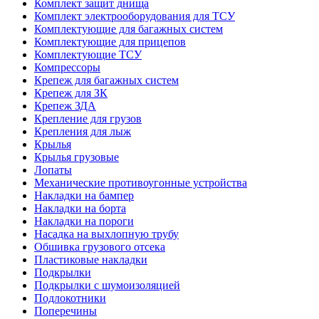
Комплект защит днища
Комплект электрооборудования для ТСУ
Комплектующие для багажных систем
Комплектующие для прицепов
Комплектующие ТСУ
Компрессоры
Крепеж для багажных систем
Крепеж для ЗК
Крепеж ЗДА
Крепление для грузов
Крепления для лыж
Крылья
Крылья грузовые
Лопаты
Механические противоугонные устройства
Накладки на бампер
Накладки на борта
Накладки на пороги
Насадка на выхлопную трубу
Обшивка грузового отсека
Пластиковые накладки
Подкрылки
Подкрылки с шумоизоляцией
Подлокотники
Поперечины