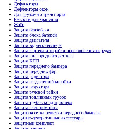
Дефлекторы
Дефлекторы окон
Для грузового транспорта
Емкости для хранения
Жабо
Защита бензобака
Защита блока батарей
Защита двигателя
Защита заднего бампера
Защита картера и коробки переключения передач
Защита кислородного датчика
Защита КПП
Защита переднего бампера
Защита передних фар
Защита радиатора
Защита раздаточной коробки
Защита редуктора
Защита рулевой рейки
Защита топливных трубок
Защита трубок кондиционера
Защита электромотора
Защитная сетка решетки переднего бампера
Защитно-декоративные аксессуары
Защитный комплект
Защиты картера