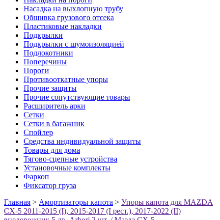
Насадка на выхлопную трубу
Обшивка грузового отсека
Пластиковые накладки
Подкрылки
Подкрылки с шумоизоляцией
Подлокотники
Поперечины
Пороги
Противооткатные упоры
Прочие защиты
Прочие сопутствующие товары
Расширитель арки
Сетки
Сетки в багажник
Спойлер
Средства индивидуальной защиты
Товары для дома
Тягово-сцепные устройства
Установочные комплекты
Фаркоп
Фиксатор груза
Главная
>
Амортизаторы капота
>
Упоры капота для MAZDA
СХ-5 2011-2015 (I), 2015-2017 (I рест.), 2017-2022 (II)
внедорожник 5 дв. Arbori 2 шт. / Мазда СХ-5