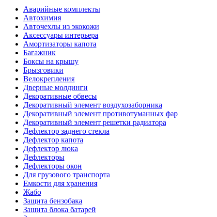
Аварийные комплекты
Автохимия
Авточехлы из экокожи
Аксессуары интерьера
Амортизаторы капота
Багажник
Боксы на крышу
Брызговики
Велокрепления
Дверные молдинги
Декоративные обвесы
Декоративный элемент воздухозаборника
Декоративный элемент противотуманных фар
Декоративный элемент решетки радиатора
Дефлектор заднего стекла
Дефлектор капота
Дефлектор люка
Дефлекторы
Дефлекторы окон
Для грузового транспорта
Емкости для хранения
Жабо
Защита бензобака
Защита блока батарей