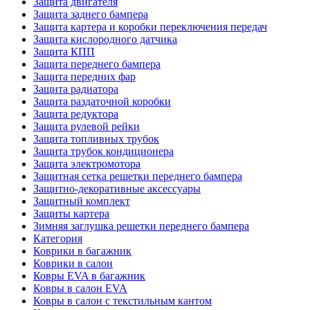
Защита двигателя
Защита заднего бампера
Защита картера и коробки переключения передач
Защита кислородного датчика
Защита КПП
Защита переднего бампера
Защита передних фар
Защита радиатора
Защита раздаточной коробки
Защита редуктора
Защита рулевой рейки
Защита топливных трубок
Защита трубок кондиционера
Защита электромотора
Защитная сетка решетки переднего бампера
Защитно-декоративные аксессуары
Защитный комплект
Защиты картера
Зимняя заглушка решетки переднего бампера
Категория
Коврики в багажник
Коврики в салон
Ковры EVA в багажник
Ковры в салон EVA
Ковры в салон с текстильным кантом