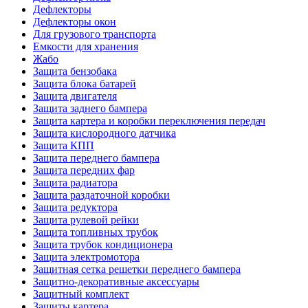
Дефлекторы
Дефлекторы окон
Для грузового транспорта
Емкости для хранения
Жабо
Защита бензобака
Защита блока батарей
Защита двигателя
Защита заднего бампера
Защита картера и коробки переключения передач
Защита кислородного датчика
Защита КПП
Защита переднего бампера
Защита передних фар
Защита радиатора
Защита раздаточной коробки
Защита редуктора
Защита рулевой рейки
Защита топливных трубок
Защита трубок кондиционера
Защита электромотора
Защитная сетка решетки переднего бампера
Защитно-декоративные аксессуары
Защитный комплект
Защиты картера