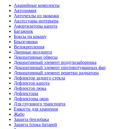
Аварийные комплекты
Автохимия
Авточехлы из экокожи
Аксессуары интерьера
Амортизаторы капота
Багажник
Боксы на крышу
Брызговики
Велокрепления
Дверные молдинги
Декоративные обвесы
Декоративный элемент воздухозаборника
Декоративный элемент противотуманных фар
Декоративный элемент решетки радиатора
Дефлектор заднего стекла
Дефлектор капота
Дефлектор люка
Дефлекторы
Дефлекторы окон
Для грузового транспорта
Емкости для хранения
Жабо
Защита бензобака
Защита блока батарей