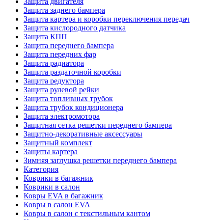
Защита двигателя
Защита заднего бампера
Защита картера и коробки переключения передач
Защита кислородного датчика
Защита КПП
Защита переднего бампера
Защита передних фар
Защита радиатора
Защита раздаточной коробки
Защита редуктора
Защита рулевой рейки
Защита топливных трубок
Защита трубок кондиционера
Защита электромотора
Защитная сетка решетки переднего бампера
Защитно-декоративные аксессуары
Защитный комплект
Защиты картера
Зимняя заглушка решетки переднего бампера
Категория
Коврики в багажник
Коврики в салон
Ковры EVA в багажник
Ковры в салон EVA
Ковры в салон с текстильным кантом