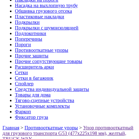
Насадка на выхлопную трубу
Обшивка грузового отсека
Пластиковые накладки
Подкрылки
Подкрылки с шумоизоляцией
Подлокотники
Поперечины
Пороги
Противооткатные упоры
Прочие защиты
Прочие сопутствующие товары
Расширитель арки
Сетки
Сетки в багажник
Спойлер
Средства индивидуальной защиты
Товары для дома
Тягово-сцепные устройства
Установочные комплекты
Фаркоп
Фиксатор груза
Главная
>
Противооткатные упоры
>
Упор противооткатный
для грузового транспорта G53 (477х225х198 мм), желтый,
TRUCK WAY