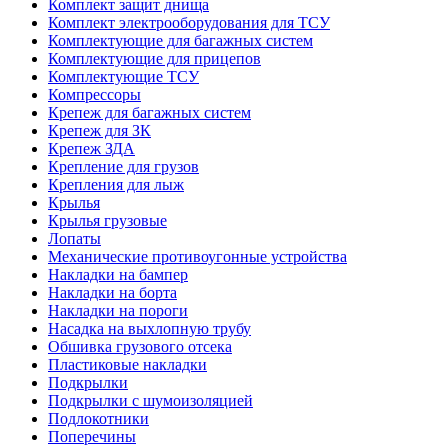
Комплект защит днища
Комплект электрооборудования для ТСУ
Комплектующие для багажных систем
Комплектующие для прицепов
Комплектующие ТСУ
Компрессоры
Крепеж для багажных систем
Крепеж для ЗК
Крепеж ЗДА
Крепление для грузов
Крепления для лыж
Крылья
Крылья грузовые
Лопаты
Механические противоугонные устройства
Накладки на бампер
Накладки на борта
Накладки на пороги
Насадка на выхлопную трубу
Обшивка грузового отсека
Пластиковые накладки
Подкрылки
Подкрылки с шумоизоляцией
Подлокотники
Поперечины