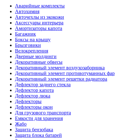
Аварийные комплекты
Автохимия
Авточехлы из экокожи
Аксессуары интерьера
Амортизаторы капота
Багажник
Боксы на крышу
Брызговики
Велокрепления
Дверные молдинги
Декоративные обвесы
Декоративный элемент воздухозаборника
Декоративный элемент противотуманных фар
Декоративный элемент решетки радиатора
Дефлектор заднего стекла
Дефлектор капота
Дефлектор люка
Дефлекторы
Дефлекторы окон
Для грузового транспорта
Емкости для хранения
Жабо
Защита бензобака
Защита блока батарей