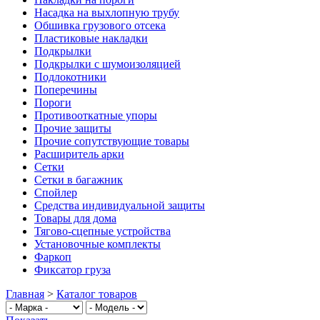
Насадка на выхлопную трубу
Обшивка грузового отсека
Пластиковые накладки
Подкрылки
Подкрылки с шумоизоляцией
Подлокотники
Поперечины
Пороги
Противооткатные упоры
Прочие защиты
Прочие сопутствующие товары
Расширитель арки
Сетки
Сетки в багажник
Спойлер
Средства индивидуальной защиты
Товары для дома
Тягово-сцепные устройства
Установочные комплекты
Фаркоп
Фиксатор груза
Главная
>
Каталог товаров