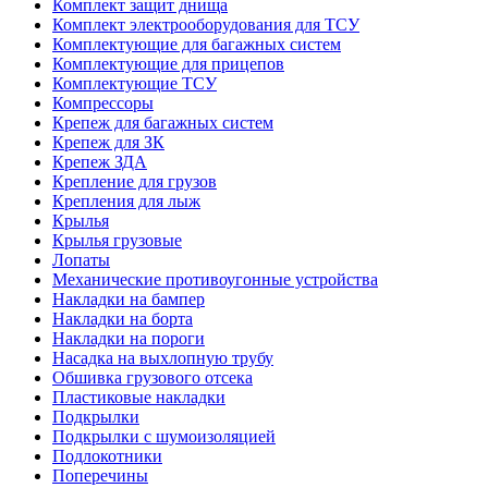
Комплект защит днища
Комплект электрооборудования для ТСУ
Комплектующие для багажных систем
Комплектующие для прицепов
Комплектующие ТСУ
Компрессоры
Крепеж для багажных систем
Крепеж для ЗК
Крепеж ЗДА
Крепление для грузов
Крепления для лыж
Крылья
Крылья грузовые
Лопаты
Механические противоугонные устройства
Накладки на бампер
Накладки на борта
Накладки на пороги
Насадка на выхлопную трубу
Обшивка грузового отсека
Пластиковые накладки
Подкрылки
Подкрылки с шумоизоляцией
Подлокотники
Поперечины