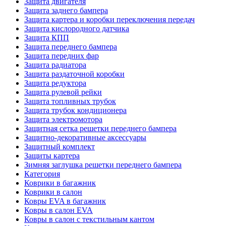
Защита двигателя
Защита заднего бампера
Защита картера и коробки переключения передач
Защита кислородного датчика
Защита КПП
Защита переднего бампера
Защита передних фар
Защита радиатора
Защита раздаточной коробки
Защита редуктора
Защита рулевой рейки
Защита топливных трубок
Защита трубок кондиционера
Защита электромотора
Защитная сетка решетки переднего бампера
Защитно-декоративные аксессуары
Защитный комплект
Защиты картера
Зимняя заглушка решетки переднего бампера
Категория
Коврики в багажник
Коврики в салон
Ковры EVA в багажник
Ковры в салон EVA
Ковры в салон с текстильным кантом