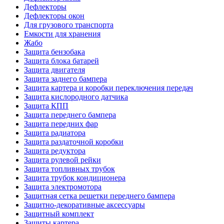
Дефлекторы
Дефлекторы окон
Для грузового транспорта
Емкости для хранения
Жабо
Защита бензобака
Защита блока батарей
Защита двигателя
Защита заднего бампера
Защита картера и коробки переключения передач
Защита кислородного датчика
Защита КПП
Защита переднего бампера
Защита передних фар
Защита радиатора
Защита раздаточной коробки
Защита редуктора
Защита рулевой рейки
Защита топливных трубок
Защита трубок кондиционера
Защита электромотора
Защитная сетка решетки переднего бампера
Защитно-декоративные аксессуары
Защитный комплект
Защиты картера