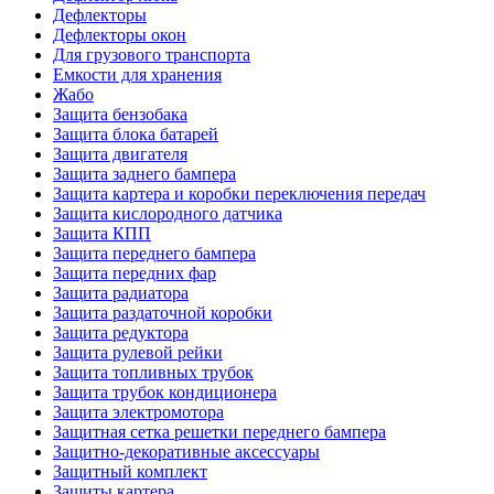
Дефлекторы
Дефлекторы окон
Для грузового транспорта
Емкости для хранения
Жабо
Защита бензобака
Защита блока батарей
Защита двигателя
Защита заднего бампера
Защита картера и коробки переключения передач
Защита кислородного датчика
Защита КПП
Защита переднего бампера
Защита передних фар
Защита радиатора
Защита раздаточной коробки
Защита редуктора
Защита рулевой рейки
Защита топливных трубок
Защита трубок кондиционера
Защита электромотора
Защитная сетка решетки переднего бампера
Защитно-декоративные аксессуары
Защитный комплект
Защиты картера