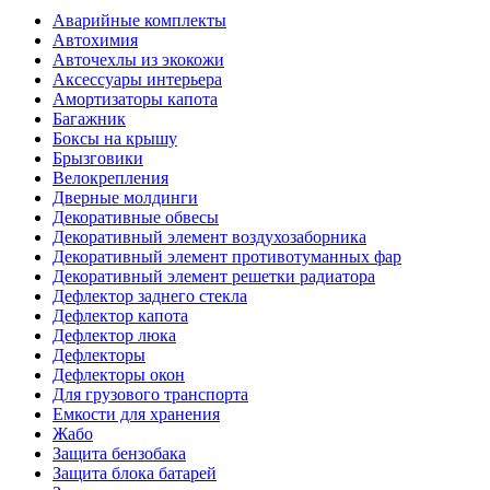
Аварийные комплекты
Автохимия
Авточехлы из экокожи
Аксессуары интерьера
Амортизаторы капота
Багажник
Боксы на крышу
Брызговики
Велокрепления
Дверные молдинги
Декоративные обвесы
Декоративный элемент воздухозаборника
Декоративный элемент противотуманных фар
Декоративный элемент решетки радиатора
Дефлектор заднего стекла
Дефлектор капота
Дефлектор люка
Дефлекторы
Дефлекторы окон
Для грузового транспорта
Емкости для хранения
Жабо
Защита бензобака
Защита блока батарей