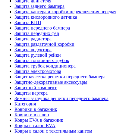
Защита двигателя
Защита заднего бампера
Защита картера и коробки переключения передач
Защита кислородного датчика
Защита КПП
Защита переднего бампера
Защита передних фар
Защита радиатора
Защита раздаточной коробки
Защита редуктора
Защита рулевой рейки
Защита топливных трубок
Защита трубок кондиционера
Защита электромотора
Защитная сетка решетки переднего бампера
Защитно-декоративные аксессуары
Защитный комплект
Защиты картера
Зимняя заглушка решетки переднего бампера
Категория
Коврики в багажник
Коврики в салон
Ковры EVA в багажник
Ковры в салон EVA
Ковры в салон с текстильным кантом