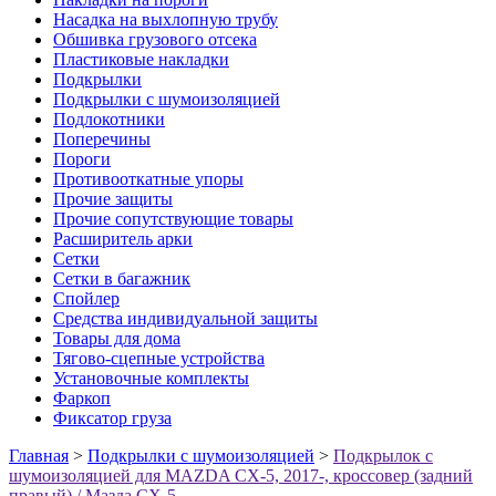
Насадка на выхлопную трубу
Обшивка грузового отсека
Пластиковые накладки
Подкрылки
Подкрылки с шумоизоляцией
Подлокотники
Поперечины
Пороги
Противооткатные упоры
Прочие защиты
Прочие сопутствующие товары
Расширитель арки
Сетки
Сетки в багажник
Спойлер
Средства индивидуальной защиты
Товары для дома
Тягово-сцепные устройства
Установочные комплекты
Фаркоп
Фиксатор груза
Главная
>
Подкрылки с шумоизоляцией
>
Подкрылок с
шумоизоляцией для MAZDA CX-5, 2017-, кроссовер (задний
правый) / Мазда СХ-5