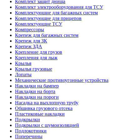
Комплект защит днища
Комплект электрооборудования для ТСУ
Комплектующие для багажных систем
Комплектующие для прицепов
Комплектующие ТСУ
Компрессоры
Крепеж для багажных систем
Крепеж для ЗК
Крепеж ЗДА
Крепление для грузов
Крепления для лыж
Крылья
Крылья грузовые
Лопаты
Механические противоугонные устройства
Накладки на бампер
Накладки на борта
Накладки на пороги
Насадка на выхлопную трубу
Обшивка грузового отсека
Пластиковые накладки
Подкрылки
Подкрылки с шумоизоляцией
Подлокотники
Поперечины